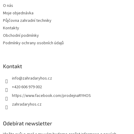
t
O nás
í
Moje objednávka
Půjčovna zahradní techniky
Kontakty
Obchodní podmínky
Podmínky ochrany osobních údajů
Kontakt
info
@
zahradaryhos.cz
+420 606 979 002
https://www.facebook.com/prodejnaRYHOS
zahradaryhos.cz
Odebírat newsletter