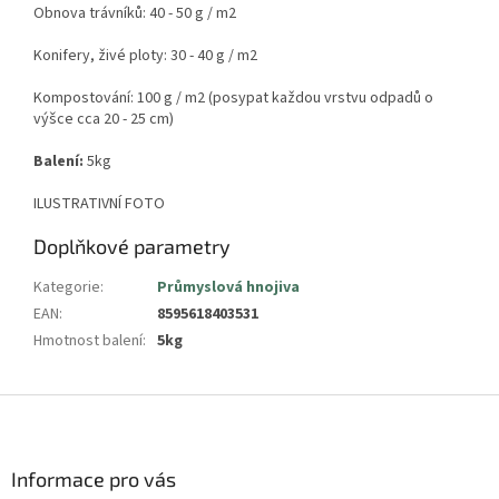
Obnova trávníků: 40 - 50 g / m2
Konifery, živé ploty: 30 - 40 g / m2
Kompostování: 100 g / m2 (posypat každou vrstvu odpadů o
výšce cca 20 - 25 cm)
Balení:
5
kg
ILUSTRATIVNÍ FOTO
Doplňkové parametry
Kategorie
:
Průmyslová hnojiva
EAN
:
8595618403531
Hmotnost balení
:
5kg
Z
á
p
a
Informace pro vás