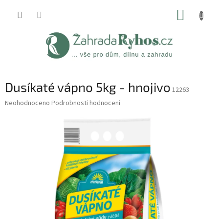
Přejít
NÁKUP
na
obsah
KOŠÍK
Dusíkaté vápno 5kg - hnojivo
12263
Průměrné
Neohodnoceno
Podrobnosti hodnocení
hodnocení
produktu
je
0,0
z
5
hvězdiček.