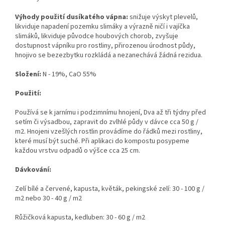
Výhody použití dusíkatého vápna:
snižuje výskyt plevelů,
likviduje napadení pozemku slimáky a v
ýrazně ničí i vajíčka
slimáků
, likviduje původce houbových chorob, zvyšuje
dostupnost vápníku pro rostliny, přirozenou úrodnost půdy,
hnojivo se bezezbytku rozkládá a nezanechává žádná rezidua.
Složení:
N - 19%, CaO 55%
Použití:
Používá se k jarnímu i podzimnímu hnojení,
Dva až tři týdny před
setím či výsadbou
, zapravit do zvlhlé půdy
v dávce cca 50 g /
m2
.
Hnojeni vzešlých rostlin provádíme do řádků mezi rostliny,
které musí být suché. Při aplikaci do kompostu posypeme
každou vrstvu odpadů o výšce cca 25 cm.
Dávkování:
Zelí bílé a červené, kapusta, květák, pekingské zelí: 30 - 100 g /
m2 nebo 30 - 40 g / m2
Růžičková kapusta, kedluben: 30 - 60 g / m2