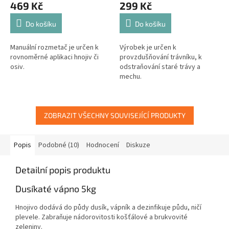
469 Kč
299 Kč
Do košíku
Do košíku
Manuální rozmetač je určen k
Výrobek je určen k
rovnoměrné aplikaci hnojiv či
provzdušňování trávníku, k
osiv.
odstraňování staré trávy a
mechu.
ZOBRAZIT VŠECHNY SOUVISEJÍCÍ PRODUKTY
Popis
Podobné (10)
Hodnocení
Diskuze
Detailní popis produktu
Dusíkaté vápno 5kg
Hnojivo dodává do půdy dusík, vápník a dezinfikuje půdu, ničí
plevele. Zabraňuje nádorovitosti košťálové a brukvovité
zeleniny.