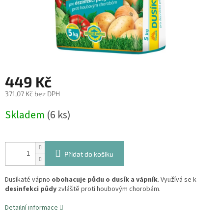
449 Kč
371,07 Kč bez DPH
Měrná
Skladem
(6 ks)
cena:
Přidat do košíku
Dusíkaté vápno
obohacuje půdu o dusík a vápník
.
Využívá se k
desinfekci půdy
zvláště proti houbovým chorobám.
Detailní informace