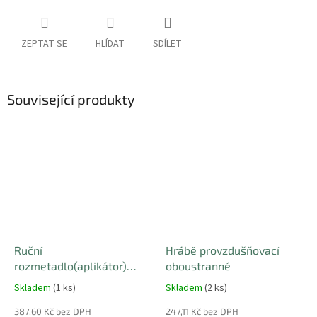
ZEPTAT SE
HLÍDAT
SDÍLET
Související produkty
Ruční
Hrábě provzdušňovací
rozmetadlo(aplikátor)
oboustranné
hnojiv a travního osení 2,7l
Skladem
(1 ks)
Skladem
(2 ks)
387,60 Kč bez DPH
247,11 Kč bez DPH