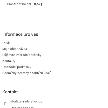
Hmotnost balení
:
0,5kg
Z
á
p
a
Informace pro vás
t
O nás
í
Moje objednávka
Půjčovna zahradní techniky
Kontakty
Obchodní podmínky
Podmínky ochrany osobních údajů
Kontakt
info
@
zahradaryhos.cz