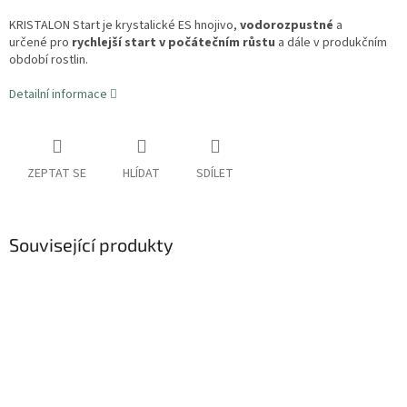
KRISTALON Start je krystalické ES hnojivo,
vodorozpustné
a
určené
pro
rychlejší start
v počátečním růstu
a
dále
v produkčním
období rostlin.
Detailní informace
ZEPTAT SE
HLÍDAT
SDÍLET
Související produkty