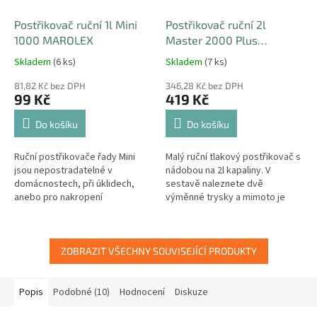
Postřikovač ruční 1l Mini
Postřikovač ruční 2l
1000 MAROLEX
Master 2000 Plus
MAROLEX
Skladem
(6 ks)
Skladem
(7 ks)
81,82 Kč bez DPH
346,28 Kč bez DPH
99 Kč
419 Kč
Do košíku
Do košíku
Ruční postřikovače řady Mini
Malý ruční tlakový postřikovač s
jsou nepostradatelné v
nádobou na 2l kapaliny. V
domácnostech, při úklidech,
sestavě naleznete dvě
anebo pro nakropení
výměnné trysky a mimoto je
pokojových a balkónových
můžete měnit s kterýmkoliv
rostlin. Pravidelný rozstřik a
postřikovačem Marolex anebo
jeho regulace na...
s...
ZOBRAZIT VŠECHNY SOUVISEJÍCÍ PRODUKTY
Popis
Podobné (10)
Hodnocení
Diskuze