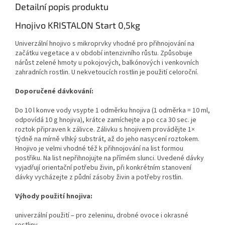
Detailní popis produktu
Hnojivo KRISTALON Start 0,5kg
Univerzální hnojivo s mikroprvky vhodné pro přihnojování na
začátku vegetace a v období intenzivního růstu. Způsobuje
nárůst zelené hmoty u pokojových, balkónových i venkovních
zahradních rostlin. U nekvetoucích rostlin je použití celoroční.
Doporučené dávkování:
Do 10 l konve vody vsypte 1 odměrku hnojiva (1 odměrka = 10 ml,
odpovídá 10 g hnojiva), krátce zamíchejte a po cca 30 sec. je
roztok připraven k zálivce. Zálivku s hnojivem provádějte 1×
týdně na mírně vlhký substrát, až do jeho nasycení roztokem.
Hnojivo je velmi vhodné též k přihnojování na list formou
postřiku. Na list nepřihnojujte na přímém slunci. Uvedené dávky
vyjadřují orientační potřebu živin, při konkrétním stanovení
dávky vycházejte z půdní zásoby živin a potřeby rostlin.
Výhody použití hnojiva:
univerzální použití – pro zeleninu, drobné ovoce i okrasné
rostliny