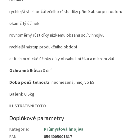
rychlejší start počátečního růstu díky přímé absorpci fosforu
okamžitý účinek
rovnoměrný růst díky nízkému obsahu solí v hnojivu
rychlejší nástup produkčního období
anti-chlorotické účinky díky obsahu hořčíku a mikroprvků
Ochranná lhůta:
0 dní!
Doba použitelnosti:
neomezená, hnojivo ES
Balení:
0,5kg
ILUSTRATIVNÍ FOTO
Doplňkové parametry
Kategorie
:
Průmyslová hnojiva
EAN
:
8594005001817