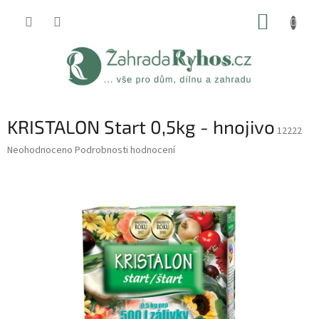
Přejít
NÁKUP
na
obsah
KOŠÍK
KRISTALON Start 0,5kg - hnojivo
12222
Průměrné
Neohodnoceno
Podrobnosti hodnocení
hodnocení
produktu
je
0,0
z
5
hvězdiček.