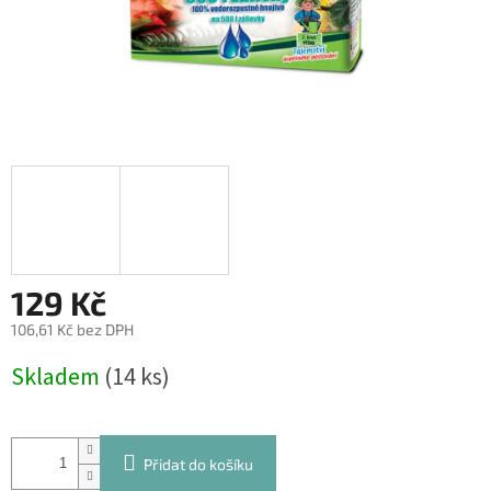
129 Kč
106,61 Kč bez DPH
Měrná
Skladem
(14 ks)
cena:
Přidat do košíku