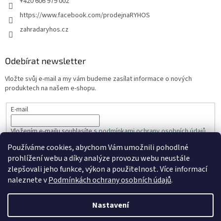
+420 606 979 002
https://www.facebook.com/prodejnaRYHOS
zahradaryhos.cz
Odebírat newsletter
Vložte svůj e-mail a my vám budeme zasílat informace o nových
produktech na našem e-shopu.
E-mail
Vložením e-mailu souhlasíte s
podmínkami ochrany osobních údajů
Používáme cookies, abychom Vám umožnili pohodlné
PŘIHLÁSIT SE
prohlížení webu a díky analýze provozu webu neustále
zlepšovali jeho funkce, výkon a použitelnost
.
Více informací
naleznete v
Podmínkách ochrany osobních údajů
.
Vytvořil Shoptet
Nastavení