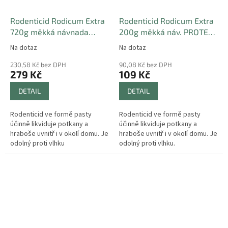
Rodenticid Rodicum Extra
Rodenticid Rodicum Extra
720g měkká návnada
200g měkká náv. PROTECT
PROTECT HOME
HOME
Na dotaz
Na dotaz
230,58 Kč bez DPH
90,08 Kč bez DPH
279 Kč
109 Kč
DETAIL
DETAIL
Rodenticid ve formě pasty
Rodenticid ve formě pasty
účinně likviduje potkany a
účinně likviduje potkany a
hraboše uvnitř i v okolí domu. Je
hraboše uvnitř i v okolí domu. Je
odolný proti vlhku
odolný proti vlhku.