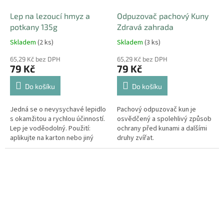
Lep na lezoucí hmyz a
Odpuzovač pachový Kuny
potkany 135g
Zdravá zahrada
Skladem
(2 ks)
Skladem
(3 ks)
65,29 Kč bez DPH
65,29 Kč bez DPH
79 Kč
79 Kč
Do košíku
Do košíku
Jedná se o nevysychavé lepidlo
Pachový odpuzovač kun je
s okamžitou a rychlou účinností.
osvědčený a spolehlivý způsob
Lep je voděodolný. Použití:
ochrany před kunami a dalšími
aplikujte na karton nebo jiný
druhy zvířat.
rovný a plochý nenasákavý
podklad o rozměru nejméně
20...