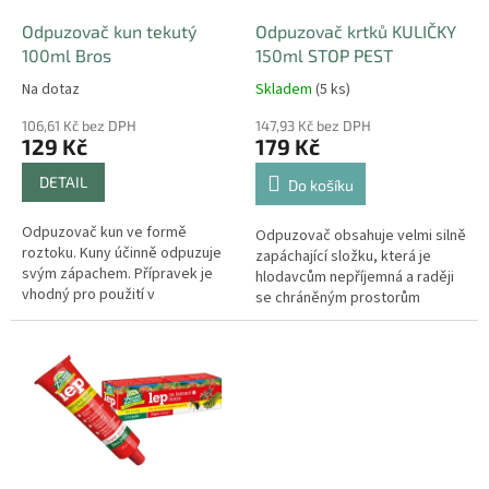
o
d
Odpuzovač kun tekutý
Odpuzovač krtků KULIČKY
u
100ml Bros
150ml STOP PEST
k
Na dotaz
Skladem
(5 ks)
t
ů
106,61 Kč bez DPH
147,93 Kč bez DPH
129 Kč
179 Kč
DETAIL
Do košíku
Odpuzovač kun ve formě
Odpuzovač obsahuje velmi silně
roztoku. Kuny účinně odpuzuje
zapáchající složku, která je
svým zápachem. Přípravek je
hlodavcům nepříjemná a raději
vhodný pro použití v
se chráněným prostorům
místnostech, venku i v autech.
vyhnou.
Ošetřené plochy chrání po dobu
až 8 týdnů....