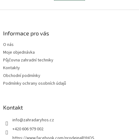
á
k
d
o
v
Z
a
á
c
á
n
í
p
í
p
a
Informace pro vás
r
t
v
O nás
í
k
Moje objednávka
y
v
Půjčovna zahradní techniky
ý
Kontakty
p
Obchodní podmínky
i
s
Podmínky ochrany osobních údajů
u
Kontakt
info
@
zahradaryhos.cz
+420 606 979 002
https://www.facebook.com/prodejnaRYHOS