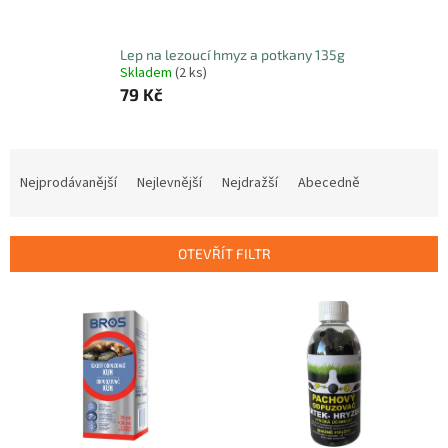
Lep na lezoucí hmyz a potkany 135g
Skladem
(2 ks)
79 Kč
Ř
a
Nejprodávanější
Nejlevnější
Nejdražší
Abecedně
z
e
n
OTEVŘÍT FILTR
í
p
V
r
ý
o
p
d
i
u
s
k
p
t
r
ů