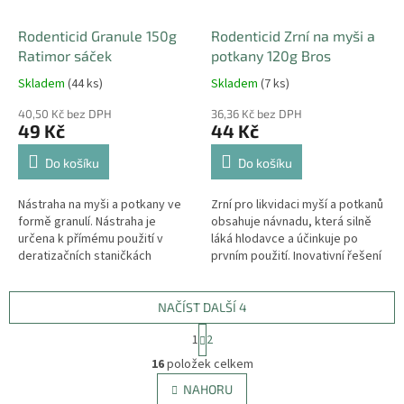
Rodenticid Granule 150g
Rodenticid Zrní na myši a
Ratimor sáček
potkany 120g Bros
Skladem
(44 ks)
Skladem
(7 ks)
40,50 Kč bez DPH
36,36 Kč bez DPH
49 Kč
44 Kč
Do košíku
Do košíku
Nástraha na myši a potkany ve
Zrní pro likvidaci myší a potkanů
formě granulí. Nástraha je
obsahuje návnadu, která silně
určena k přímému použití v
láká hlodavce a účinkuje po
deratizačních staničkách
prvním použití. Inovativní řešení
balení zrna v jednotlivých
sáčcích zabraňuje...
NAČÍST DALŠÍ 4
S
1
2
t
O
r
16
položek celkem
v
á
l
NAHORU
n