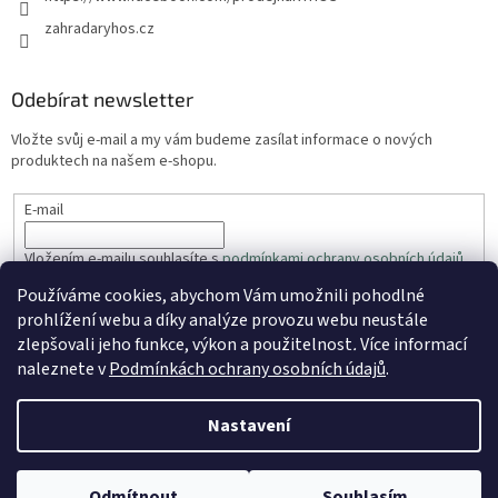
zahradaryhos.cz
Odebírat newsletter
Vložte svůj e-mail a my vám budeme zasílat informace o nových
produktech na našem e-shopu.
E-mail
Vložením e-mailu souhlasíte s
podmínkami ochrany osobních údajů
Používáme cookies, abychom Vám umožnili pohodlné
PŘIHLÁSIT SE
prohlížení webu a díky analýze provozu webu neustále
zlepšovali jeho funkce, výkon a použitelnost
.
Více informací
naleznete v
Podmínkách ochrany osobních údajů
.
Vytvořil Shoptet
Nastavení
Copyright 2026
ZahradaRyhos.cz
. Všechna práva vyhrazena.
Odmítnout
Souhlasím
Upravit nastavení cookies