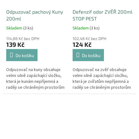
Odpuzovač pachový Kuny
Defenzif odor ZVĚŘ 200ml
200ml
STOP PEST
Skladem
(3 ks)
Skladem
(3 ks)
114,88 Kč bez DPH
102,48 Kč bez DPH
139 Kč
124 Kč
Do košíku
Do košíku
Odpuzovač na kuny obsahuje
Odpuzovač na zvěř obsahuje
velmi silně zapáchající složku,
velmi silně zapáchající složku,
která je kunám nepříjemná a
která je zvířatům nepříjemná a
raději se chráněným prostorům
raději se chráněným prostorům
vyhne.
vyhnou.