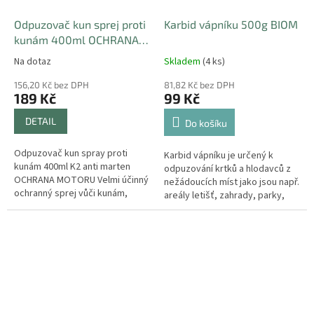
Odpuzovač kun sprej proti
Karbid vápníku 500g BIOM
kunám 400ml OCHRANA
MOTORU
Na dotaz
Skladem
(4 ks)
156,20 Kč bez DPH
81,82 Kč bez DPH
189 Kč
99 Kč
DETAIL
Do košíku
Odpuzovač kun spray proti
Karbid vápníku je určený k
kunám 400ml K2 anti marten
odpuzování krtků a hlodavců z
OCHRANA MOTORU Velmi účinný
nežádoucích míst jako jsou např.
ochranný sprej vůči kunám,
areály letišť, zahrady, parky,
kočkám a jiným různým
hřiště, sportovní areály,
hlodavcům v prostorách Vašeho
apod.Při styku s vlhkostí...
automobilu...