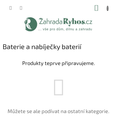
Přejít
NÁKUP
na
obsah
KOŠÍK
Baterie a nabíječky baterií
Produkty teprve připravujeme.
Můžete se ale podívat na ostatní kategorie.