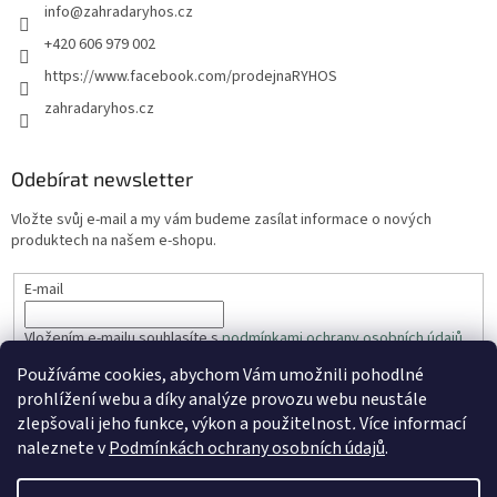
info
@
zahradaryhos.cz
+420 606 979 002
https://www.facebook.com/prodejnaRYHOS
zahradaryhos.cz
Odebírat newsletter
Vložte svůj e-mail a my vám budeme zasílat informace o nových
produktech na našem e-shopu.
E-mail
Vložením e-mailu souhlasíte s
podmínkami ochrany osobních údajů
Používáme cookies, abychom Vám umožnili pohodlné
PŘIHLÁSIT SE
prohlížení webu a díky analýze provozu webu neustále
zlepšovali jeho funkce, výkon a použitelnost
.
Více informací
naleznete v
Podmínkách ochrany osobních údajů
.
Vytvořil Shoptet