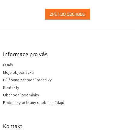
ZPĚT DO OBCHODU
Z
á
p
a
Informace pro vás
t
O nás
í
Moje objednávka
Půjčovna zahradní techniky
Kontakty
Obchodní podmínky
Podmínky ochrany osobních údajů
Kontakt