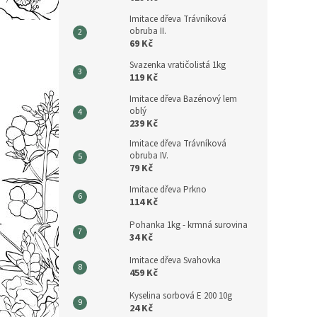
Imitace dřeva Trávníková
obruba II.
69 Kč
Svazenka vratičolistá 1kg
119 Kč
Imitace dřeva Bazénový lem
oblý
239 Kč
Imitace dřeva Trávníková
obruba IV.
79 Kč
Imitace dřeva Prkno
114 Kč
Pohanka 1kg - krmná surovina
34 Kč
Imitace dřeva Svahovka
459 Kč
Kyselina sorbová E 200 10g
24 Kč