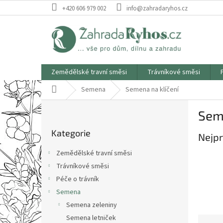
Přejít
+420 606 979 002
info@zahradaryhos.cz
na
obsah
Zemědělské travní směsi
Trávníkové směsi
Domů
Semena
Semena na klíčení
P
Seme
o
Přeskočit
s
Kategorie
kategorie
Nejpr
t
r
Zemědělské travní směsi
a
Trávníkové směsi
n
Péče o trávník
n
í
Semena
p
Semena zeleniny
a
Semena letniček
Ř