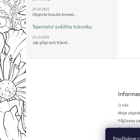
20.10.2025
Objevte kouzlo krmen...
Tajemství svěžího trávníku
15.10.2025
Jak připravit trávní...
Z
á
p
a
t
Informac
í
O nás
Moje objed
Půjčovna za
Kontakty
Obchodní 
Používáme c