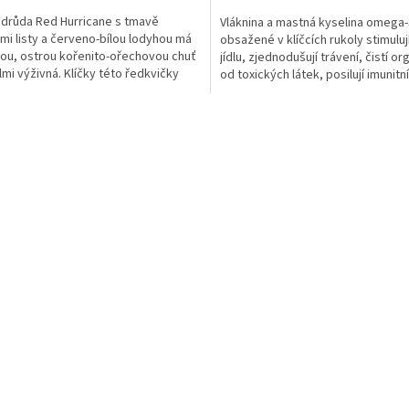
drůda Red Hurricane s tmavě
Vláknina a mastná kyselina omega-
ými listy a červeno-bílou lodyhou má
obsažené v klíčcích rukoly stimuluj
ou, ostrou kořenito-ořechovou chuť
jídlu, zjednodušují trávení, čistí o
elmi výživná. Klíčky této ředkvičky
od toxických látek, posilují imunitní
ysokému...
systém,...
O
v
l
á
d
a
c
í
p
r
v
k
y
v
ý
p
i