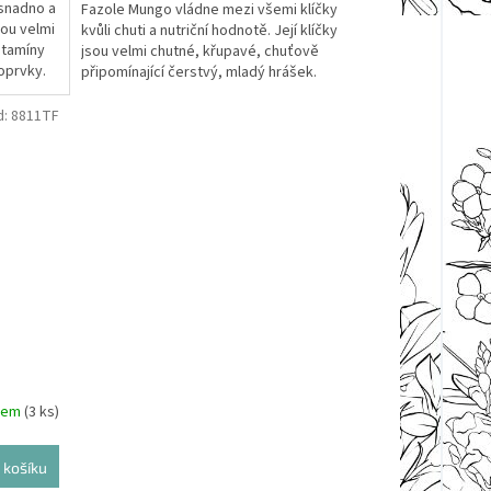
snadno a
Fazole Mungo vládne mezi všemi klíčky
sou velmi
kvůli chuti a nutriční hodnotě. Její klíčky
itamíny
jsou velmi chutné, křupavé, chuťově
roprvky.
připomínající čerstvý, mladý hrášek.
Perfektně se hodí, s...
d:
8811TF
dem
(3 ks)
 košíku