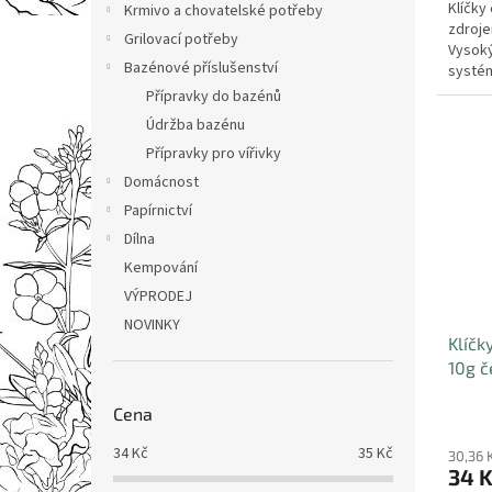
Klíčky
Krmivo a chovatelské potřeby
zdrojem
Grilovací potřeby
Vysoký
Bazénové příslušenství
systém
funkci..
Přípravky do bazénů
Údržba bazénu
Přípravky pro vířivky
Domácnost
Papírnictví
Dílna
Kempování
VÝPRODEJ
NOVINKY
Klíč
10g č
Cena
34
Kč
35
Kč
30,36 
34 