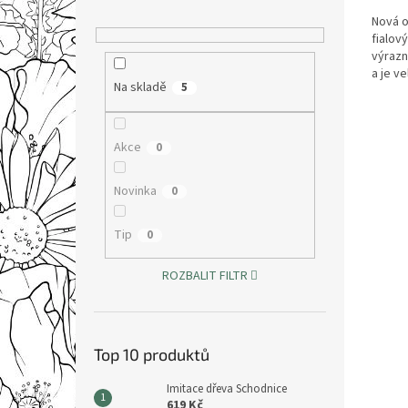
Nová o
fialov
výrazn
a je v
Na skladě
5
díky v
Akce
0
Novinka
0
Tip
0
ROZBALIT FILTR
Top 10 produktů
Imitace dřeva Schodnice
619 Kč