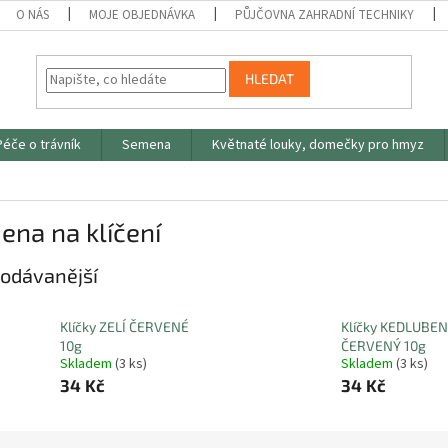
O NÁS
MOJE OBJEDNÁVKA
PŮJČOVNA ZAHRADNÍ TECHNIKY
HLEDAT
Péče o trávník
Semena
Květnaté louky, domečky pro hmyz
na na klíčení
odávanější
Klíčky ZELÍ ČERVENÉ
Klíčky KEDLUBEN
10g
ČERVENÝ 10g
Skladem
(3 ks)
Skladem
(3 ks)
34 Kč
34 Kč