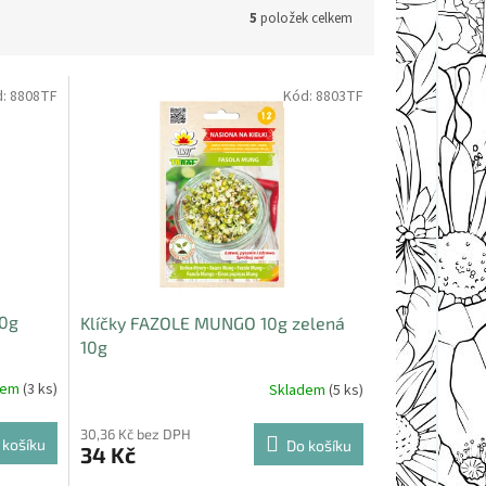
5
položek celkem
d:
8808TF
Kód:
8803TF
10g
Klíčky FAZOLE MUNGO 10g zelená
10g
dem
(3 ks)
Skladem
(5 ks)
30,36 Kč bez DPH
 košíku
Do košíku
34 Kč