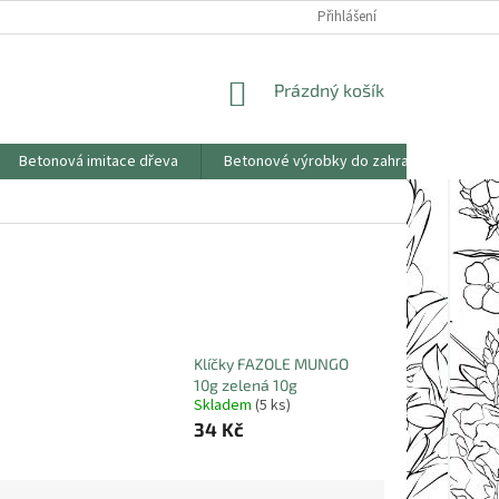
KONTAKTY
OBCHODNÍ PODMÍNKY
PODMÍNKY OCHRANY OSOBNÍCH
Přihlášení
NÁKUPNÍ
Prázdný košík
KOŠÍK
Betonová imitace dřeva
Betonové výrobky do zahrad
Saze
Klíčky FAZOLE MUNGO
10g zelená 10g
Skladem
(5 ks)
34 Kč