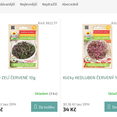
dávanější
Nejlevnější
Nejdražší
Abecedně
Kód:
8821TF
Kó
y ZELÍ ČERVENÉ 10g
Klíčky KEDLUBEN ČERVENÝ 
Skladem
(3 ks)
Skla
Kč bez DPH
30,36 Kč bez DPH
Do košíku
Do
Kč
34 Kč