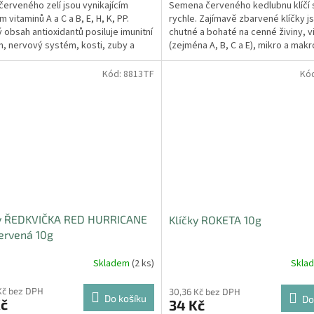
 červeného zelí jsou vynikajícím
Semena červeného kedlubnu klíčí 
 vitaminů A a C a B, E, H, K, PP.
rychle. Zajímavě zbarvené klíčky j
 obsah antioxidantů posiluje imunitní
chutné a bohaté na cenné živiny, v
, nervový systém, kosti, zuby a
(zejména A, B, C a E), mikro a mak
.
Červený...
Kód:
8813TF
Kó
ky ŘEDKVIČKA RED HURRICANE
Klíčky ROKETA 10g
ervená 10g
Skladem
(2 ks)
Skla
Kč bez DPH
30,36 Kč bez DPH
Do košíku
Do
Kč
34 Kč