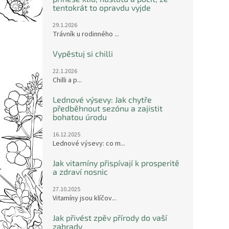
tentokrát to opravdu vyjde
29.1.2026
Trávník u rodinného ...
Vypěstuj si chilli
22.1.2026
Chilli a p...
Lednové výsevy: Jak chytře
předběhnout sezónu a zajistit
bohatou úrodu
16.12.2025
Lednové výsevy: co m...
Jak vitamíny přispívají k prosperitě
a zdraví nosnic
27.10.2025
Vitamíny jsou klíčov...
Jak přivést zpěv přírody do vaší
zahrady