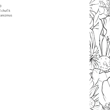
3
í chuť k
rganizmus