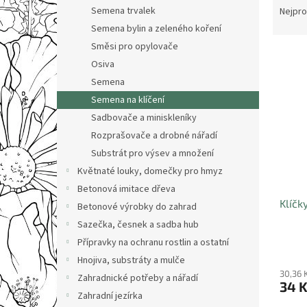
n
a
Semena trvalek
Nejpro
e
z
Semena bylin a zeleného koření
l
e
Směsi pro opylovače
V
n
Osiva
ý
í
Semena
p
p
i
r
Semena na klíčení
s
o
Sadbovače a miniskleníky
p
d
Rozprašovače a drobné nářadí
r
u
Substrát pro výsev a množení
o
k
Květnaté louky, domečky pro hmyz
d
t
Betonová imitace dřeva
u
ů
Klíčk
k
Betonové výrobky do zahrad
t
Sazečka, česnek a sadba hub
ů
Přípravky na ochranu rostlin a ostatní
Hnojiva, substráty a mulče
30,36 
Zahradnické potřeby a nářadí
34 
Zahradní jezírka