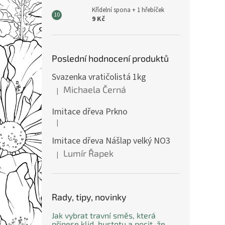
Křídelní spona + 1 hřebíček
9 Kč
Poslední hodnocení produktů
Svazenka vratičolistá 1kg
Michaela Černá
|
Hodnocení produktu je 5 z 5 hvězdiček.
Imitace dřeva Prkno
|
Hodnocení produktu je 5 z 5 hvězdiček.
Imitace dřeva Nášlap velký NO3
Lumír Řapek
|
Hodnocení produktu je 5 z 5 hvězdiček.
Rady, tipy, novinky
Jak vybrat travní směs, která
přinese klid, hustotu a pocit, že