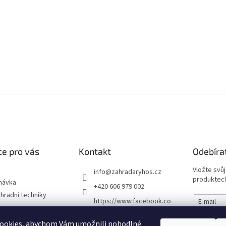
e pro vás
Kontakt
Odebíra
Vložte svů
info
@
zahradaryhos.cz
produktech
návka
+420 606 979 002
hradní techniky
https://www.facebook.co
E-mail
m/prodejnaRYHOS
podmínky
ookies, abychom Vám umožnili pohodlné
Vložením
zahradaryhos.cz