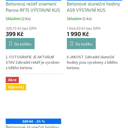
Betonový reliéf znamení
Betonové sluneční hodiny
Panna RF15 VÝSTAVNÍ KUS
A59 VÝSTAVNÍ KUS
Skladem
(2 ks)
Skladem
(1 ks)
329,75 Kč bez DPH
1 644,63 Kč bez DPH
399 Kč
1 990 Kč
Do košíku
Do košíku
1. FOTOGRAFIE JE AKTUÁLNÍ
II.JAKOST Zahradní sluneční
STAV Zahradní reliéf je vyroben
hodiny jsou vyrobeny z bílého
z bílého betonu
betonu.
Akce
Výprodej
329 Kč
–24 %
Betonové sluneční hodiny