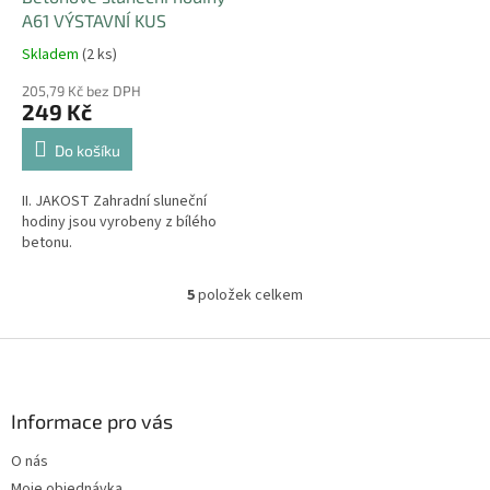
A61 VÝSTAVNÍ KUS
Skladem
(2 ks)
205,79 Kč bez DPH
249 Kč
Do košíku
II. JAKOST Zahradní sluneční
hodiny jsou vyrobeny z bílého
betonu.
5
položek celkem
O
v
l
Z
á
á
d
p
a
a
Informace pro vás
c
t
í
O nás
í
p
Moje objednávka