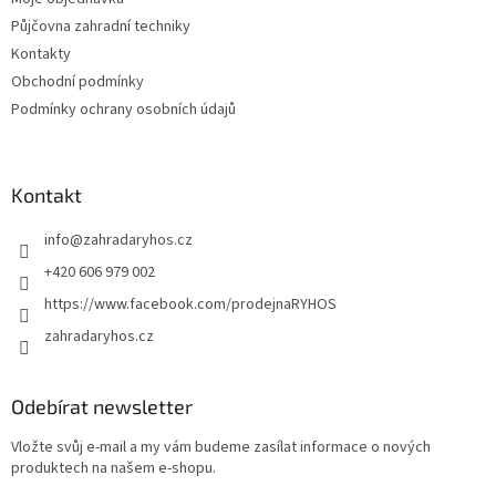
r
v
Půjčovna zahradní techniky
k
Kontakty
y
Obchodní podmínky
v
ý
Podmínky ochrany osobních údajů
p
i
s
u
Kontakt
info
@
zahradaryhos.cz
+420 606 979 002
https://www.facebook.com/prodejnaRYHOS
zahradaryhos.cz
Odebírat newsletter
Vložte svůj e-mail a my vám budeme zasílat informace o nových
produktech na našem e-shopu.