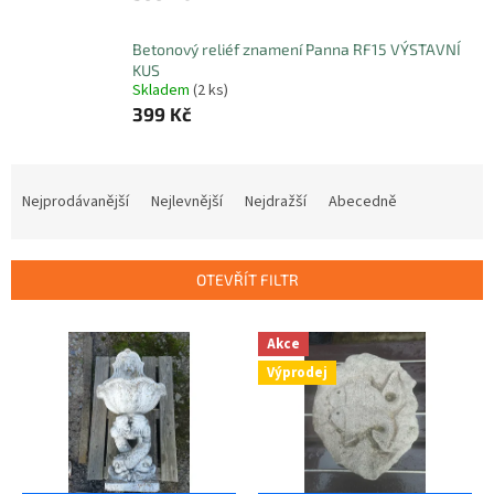
Betonový reliéf znamení Panna RF15 VÝSTAVNÍ
KUS
Skladem
(2 ks)
399 Kč
Ř
a
Nejprodávanější
Nejlevnější
Nejdražší
Abecedně
z
e
n
OTEVŘÍT FILTR
í
p
V
r
Akce
ý
o
Výprodej
p
d
i
u
s
k
p
t
r
ů