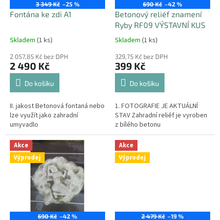
o
3 349 Kč
–25 %
690 Kč
–42 %
d
Fontána ke zdi A1
Betonový reliéf znamení
u
Ryby RF09 VÝSTAVNÍ KUS
k
Skladem
(1 ks)
Skladem
(1 ks)
t
ů
2 057,85 Kč bez DPH
329,75 Kč bez DPH
2 490 Kč
399 Kč
Do košíku
Do košíku
II. jakost Betonová fontaná nebo
1. FOTOGRAFIE JE AKTUÁLNÍ
lze využít jako zahradní
STAV Zahradní reliéf je vyroben
umyvadlo
z bílého betonu
Akce
Akce
Výprodej
Výprodej
690 Kč
–42 %
2 479 Kč
–19 %