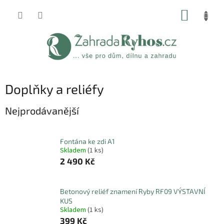
Přejít
NÁKUP
na
obsah
KOŠÍK
Doplňky a reliéfy
Nejprodávanější
Fontána ke zdi A1
Skladem
(1 ks)
2 490 Kč
Betonový reliéf znamení Ryby RF09 VÝSTAVNÍ
KUS
Skladem
(1 ks)
399 Kč