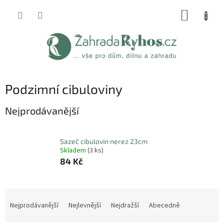
Přejít
NÁKUP
na
obsah
KOŠÍK
Podzimní cibuloviny
Nejprodávanější
Sazeč cibulovin nerez 23cm
Skladem
(3 ks)
84 Kč
Ř
a
Nejprodávanější
Nejlevnější
Nejdražší
Abecedně
z