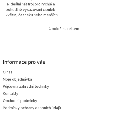
je ideální nástroj pro rychlé a
pohodlné vysazování cibulek
květin, česneku nebo menších
sazenic. Díky ostrému
ozubenému okraji snadno
1
položek celkem
O
pronikne i...
v
l
Z
á
á
d
p
a
a
Informace pro vás
c
t
í
O nás
í
p
Moje objednávka
r
v
Půjčovna zahradní techniky
k
Kontakty
y
Obchodní podmínky
v
ý
Podmínky ochrany osobních údajů
p
i
s