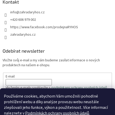
u
Kontakt
info
@
zahradaryhos.cz
+420 606 979 002
https://www.facebook.com/prodejnaRYHOS
zahradaryhos.cz
Odebírat newsletter
Vložte svůj e-mail a my vám budeme zasílat informace o nových
produktech na našem e-shopu.
E-mail
Vložením e-mailu souhlasíte s
podmínkami ochrany osobních údajů
Používáme cookies, abychom Vám umožnili pohodlné
PŘIHLÁSIT SE
prohlížení webu a díky analýze provozu webu neustále
zlepšovali jeho funkce, výkon a použitelnost
.
Více informací
naleznete v
Podmínkách ochrany osobních údajů
.