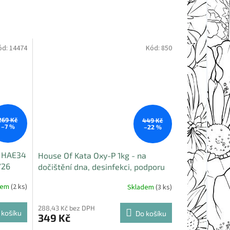
ód:
14474
Kód:
850
Sleva
269 Kč
449 Kč
–7 %
–22 %
á HAE34
House Of Kata Oxy-P 1kg - na
/26
dočištění dna, desinfekci, podporu
biofilmu po zimě
dem
(2 ks)
Skladem
(3 ks)
288,43 Kč bez DPH
 košíku
Do košíku
349 Kč