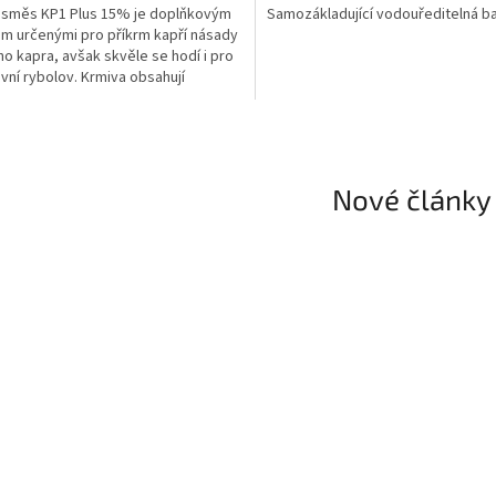
 směs KP1 Plus 15% je doplňkovým
Samozákladující vodouředitelná b
m určenými pro příkrm kapří násady
ího kapra, avšak skvěle se hodí i pro
vní rybolov. Krmiva obsahují
ncovaný poměr...
Nové články