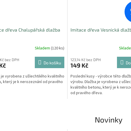
ce dřeva Chalupářská dlažba
Imitace dřeva Vesnická dlaž
Skladem
(120 ks)
Sklad
 Kč bez DPH
123,14 Kč bez DPH
Do košíku
Do
Kč
149 Kč
 je vyrobena z ušlechtilého kvalitního
Poslední kusy - výrobce této dlažb
, který je k nerozeznání od pravého
výrobu. Dlažba je vyrobena z ušlec
kvalitního betonu, který je k nero
od pravého dřeva.
Novinky