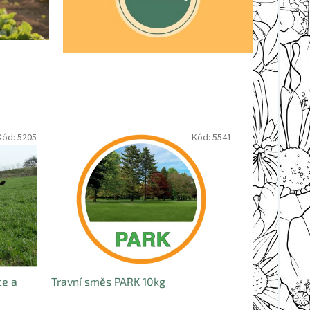
y
Kód:
5205
Kód:
5541
ce a
Travní směs PARK 10kg