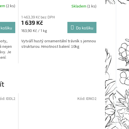
dem
(2 ks)
Skladem
(1 ks)
1 463,39 Kč bez DPH
1 639 Kč
 košíku
Do košíku
Měrná
163,90 Kč / 1 kg
cena:
oty,
Vytváří hustý ornamentální trávník s jemnou
á nejen
strukturou. Hmotnost balení: 10kg
ávy. Je
ení:
ít
ód:
IDDL2
Kód:
IDNO2