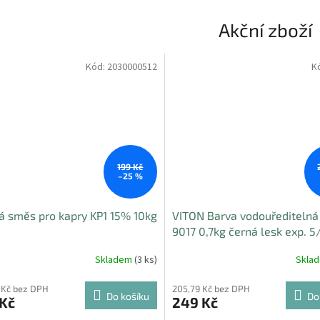
Akční zboží
Kód:
2030000512
K
a
Sleva
199 Kč
–25 %
 směs pro kapry KP1 15% 10kg
VITON Barva vodouřediteln
9017 0,7kg černá lesk exp. 5
Skladem
(3 ks)
Skla
 Kč bez DPH
205,79 Kč bez DPH
Do košíku
Do
 Kč
249 Kč