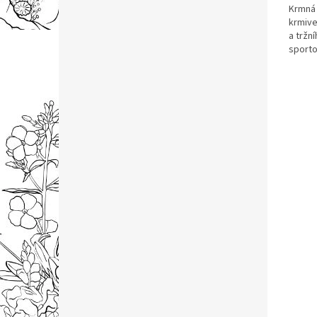
Krmná
krmive
a tržn
sporto
vybala