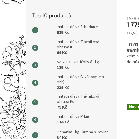
e
c
Top 10 produktů
i
1 588,
1 77
a
Imitace dřeva Schodnice
619 Kč
Měrná
177,90 
l
cena:
Imitace dřeva Trávníková
i
Travní
obruba II.
trávní
s
69 Kč
velmi 
t
domů č
Svazenka vratičolistá 1kg
119 Kč
a
Imitace dřeva Bazénový lem
p
oblý
r
239 Kč
o
Imitace dřeva Trávníková
obruba IV.
ú
Novi
79 Kč
p
Imitace dřeva Prkno
r
114 Kč
a
Pohanka 1kg - krmná surovina
34 Kč