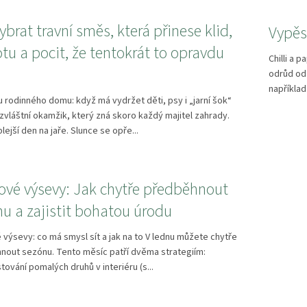
ybrat travní směs, která přinese klid,
Vypěst
tu a pocit, že tentokrát to opravdu
Chilli a 
odrůd od 
například
u rodinného domu: když má vydržet děti, psy i „jarní šok“
 zvláštní okamžik, který zná skoro každý majitel zahrady.
plejší den na jaře. Slunce se opře...
ové výsevy: Jak chytře předběhnout
u a zajistit bohatou úrodu
výsevy: co má smysl sít a jak na to V lednu můžete chytře
nout sezónu. Tento měsíc patří dvěma strategiím:
ování pomalých druhů v interiéru (s...