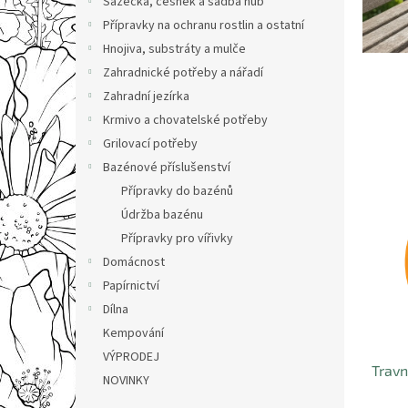
á
Sazečka, česnek a sadba hub
l
Přípravky na ochranu rostlin a ostatní
ř
Hnojiva, substráty a mulče
ů
Zahradnické potřeby a nářadí
a
Zahradní jezírka
c
Krmivo a chovatelské potřeby
h
Grilovací potřeby
o
Bazénové příslušenství
v
Přípravky do bazénů
a
Údržba bazénu
t
Přípravky pro vířivky
e
Domácnost
l
Papírnictví
ů
Dílna
a
Kempování
VÝPRODEJ
s
Travn
NOVINKY
p