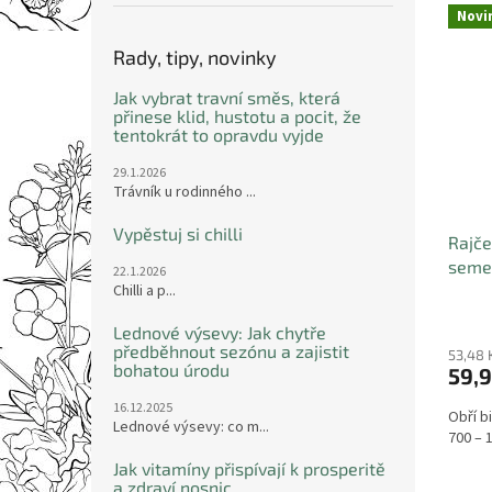
s
Novi
k
Rady, tipy, novinky
Jak vybrat travní směs, která
přinese klid, hustotu a pocit, že
tentokrát to opravdu vyjde
29.1.2026
Trávník u rodinného ...
Vypěstuj si chilli
Rajče
seme
22.1.2026
Chilli a p...
Lednové výsevy: Jak chytře
předběhnout sezónu a zajistit
53,48 
bohatou úrodu
59,9
16.12.2025
Obří b
Lednové výsevy: co m...
700 – 
Jak vitamíny přispívají k prosperitě
a zdraví nosnic