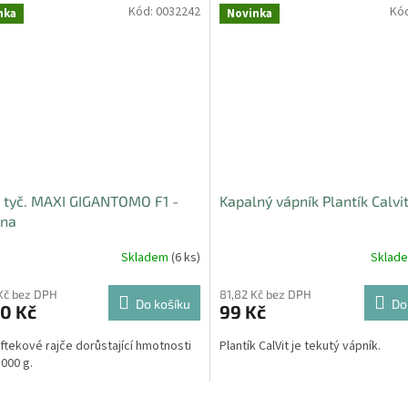
Kód:
0032242
Kó
nka
Novinka
 tyč. MAXI GIGANTOMO F1 -
Kapalný vápník Plantík Calv
na
Skladem
(6 ks)
Sklad
Kč bez DPH
81,82 Kč bez DPH
Do košíku
Do
0 Kč
99 Kč
iftekové rajče dorůstající hmotnosti
Plantík CalVit je tekutý vápník.
1000 g.