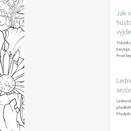
Jak v
husto
vyjde
Trávník 
Existuje
První te
Ledn
sezón
Lednové 
předběh
Předpěst