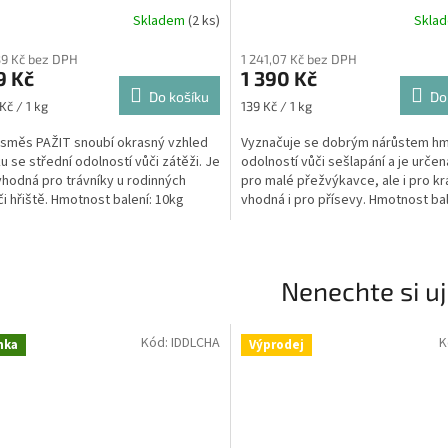
Skladem
(2 ks)
Skla
39 Kč bez DPH
1 241,07 Kč bez DPH
9 Kč
1 390 Kč
Do košíku
Do
Měrná
Kč / 1 kg
139 Kč / 1 kg
cena:
 směs PAŽIT snoubí okrasný vzhled
Vyznačuje se dobrým nárůstem hm
ku se střední odolností vůči zátěži. Je
odolností vůči sešlapání a je určen
vhodná pro trávníky u rodinných
pro malé přežvýkavce, ale i pro kr
i hřiště. Hmotnost balení: 10kg
vhodná i pro přísevy. Hmotnost bal
10kg
Nenechte si uj
Kód:
IDDLCHA
K
nka
Výprodej
Sleva