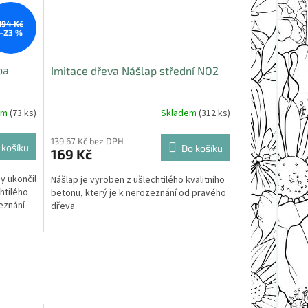
194 Kč
–23 %
ba
Imitace dřeva Nášlap střední NO2
em
(73 ks)
Skladem
(312 ks)
139,67 Kč bez DPH
 košíku
Do košíku
169 Kč
y ukončil
Nášlap je vyroben z ušlechtilého kvalitního
htilého
betonu, který je k nerozeznání od pravého
zeznání
dřeva.