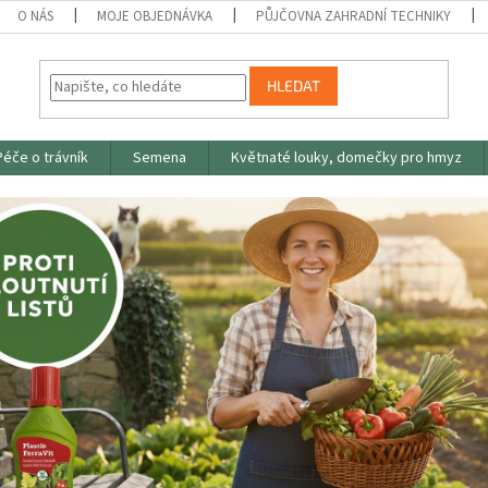
O NÁS
MOJE OBJEDNÁVKA
PŮJČOVNA ZAHRADNÍ TECHNIKY
HLEDAT
Péče o trávník
Semena
Květnaté louky, domečky pro hmyz