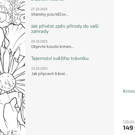
27.10.2025
Vitamíny jsou klíčov...
Jak přivést zpěv přírody do vaší
Slev
zahrady
20.10.2025
Objevte kouzlo krmen...
Tajemství svěžího trávníku
15.10.2025
Jak připravit trávní...
Krmná
133,04
149