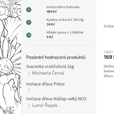
v
u
Imitace dřeva Svahovka
459 Kč
a
Kyselina sorbová E 200 10g
p
24 Kč
Imita
r
Křídelní spona + 1 hřebíček
o
9 Kč
d
e
139,67
169 
Poslední hodnocení produktů
j
z
Svazenka vratičolistá 1kg
Dlažba
e
betonu
Michaela Černá
|
Hodnocení produktu je 5 z 5 hvězdiček.
dřeva.
m
Imitace dřeva Prkno
ě
|
Hodnocení produktu je 5 z 5 hvězdiček.
d
Imitace dřeva Nášlap velký NO3
ě
Lumír Řapek
|
l
Hodnocení produktu je 5 z 5 hvězdiček.