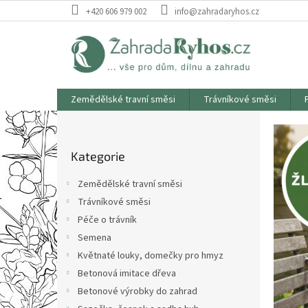
Přejít
+420 606 979 002
info@zahradaryhos.cz
na
obsah
Zemědělské travní směsi
Trávníkové směsi
R
P
o
á
Přeskočit
s
j
Kategorie
kategorie
t
z
r
Zemědělské travní směsi
a
a
Trávníkové směsi
n
h
Péče o trávník
n
r
í
Semena
á
p
Květnaté louky, domečky pro hmyz
a
d
Betonová imitace dřeva
n
k
Betonové výrobky do zahrad
e