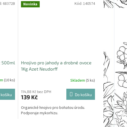
d:
68372B
Kód:
140574
Novinka
it 500ml
Hnojivo pro jahody a drobné ovoce
1Kg Azet Neudorff
em
(10 ks)
Skladem
(5 ks)
114,88 Kč bez DPH
 košíku
Do košíku
139 Kč
Organické hnojivo pro bohatou úrodu.
Podporuje mykorhizu.