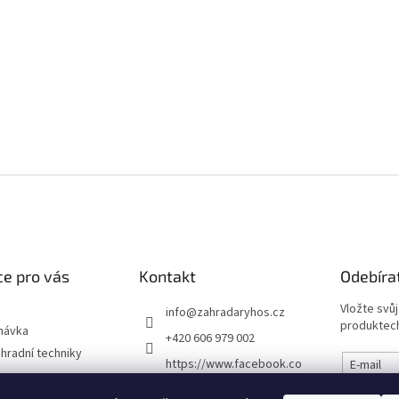
e pro vás
Kontakt
Odebíra
Vložte svů
info
@
zahradaryhos.cz
produktech
návka
+420 606 979 002
hradní techniky
https://www.facebook.co
E-mail
m/prodejnaRYHOS
podmínky