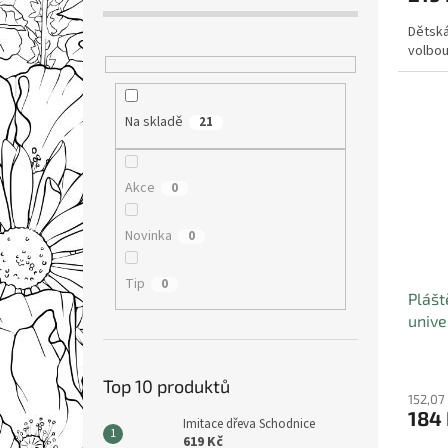
Dětská
volbou
Na skladě
21
Akce
0
Novinka
0
Tip
0
Plášt
unive
Top 10 produktů
152,07
184
Imitace dřeva Schodnice
619 Kč