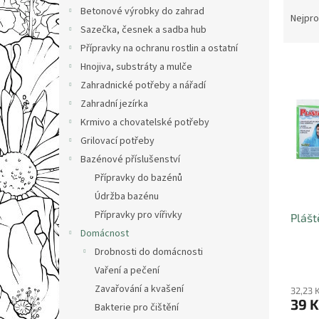
Ř
n
Betonové výrobky do zahrad
a
e
Nejpro
Sazečka, česnek a sadba hub
z
l
e
Přípravky na ochranu rostlin a ostatní
V
n
Hnojiva, substráty a mulče
ý
í
Zahradnické potřeby a nářadí
p
p
Zahradní jezírka
i
r
Krmivo a chovatelské potřeby
s
o
p
Grilovací potřeby
d
r
u
Bazénové příslušenství
o
k
Přípravky do bazénů
d
t
Údržba bazénu
u
ů
Přípravky pro vířivky
Plášt
k
Domácnost
t
ů
Drobnosti do domácnosti
Vaření a pečení
Zavařování a kvašení
32,23 
39 K
Bakterie pro čištění