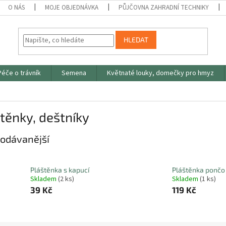
O NÁS
MOJE OBJEDNÁVKA
PŮJČOVNA ZAHRADNÍ TECHNIKY
HLEDAT
Péče o trávník
Semena
Květnaté louky, domečky pro hmyz
těnky, deštníky
odávanější
Pláštěnka s kapucí
Pláštěnka pončo
Skladem
(2 ks)
Skladem
(1 ks)
39 Kč
119 Kč