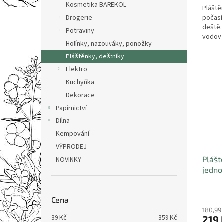
Kosmetika BAREKOL
Pláště
počasí
Drogerie
deště.
Potraviny
vodovz
Holínky, nazouváky, ponožky
transp
Pláštěnky, deštníky
Elektro
Kuchyňka
Dekorace
Papírnictví
Dílna
Kempování
VÝPRODEJ
Pláš
NOVINKY
jedno
Cena
180,99
39
Kč
359
Kč
219 