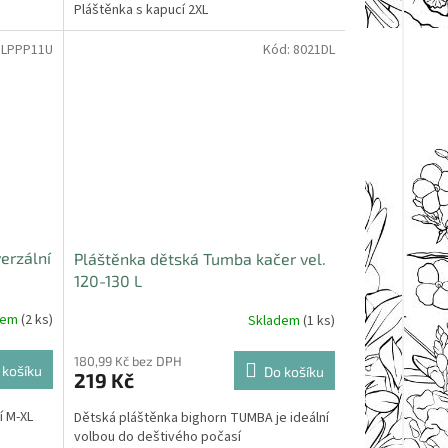
Pláštěnka s kapucí 2XL
:
LPPP11U
Kód:
8021DL
erzální
Pláštěnka dětská Tumba kačer vel.
120-130 L
dem
(2 ks)
Skladem
(1 ks)
180,99 Kč bez DPH
 košíku
Do košíku
219 Kč
í M-XL
Dětská pláštěnka bighorn TUMBA je ideální
volbou do deštivého počasí