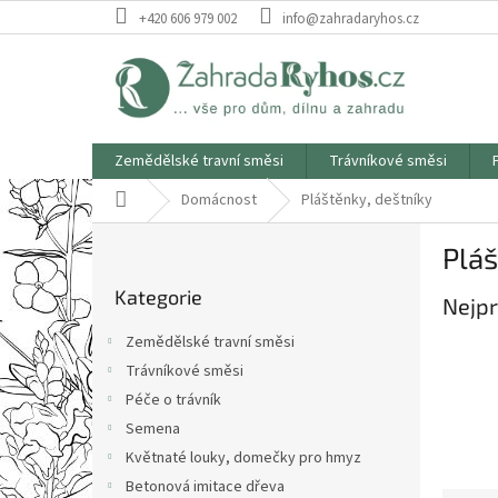
Přejít
+420 606 979 002
info@zahradaryhos.cz
na
obsah
Zemědělské travní směsi
Trávníkové směsi
Domů
Domácnost
Pláštěnky, deštníky
P
Pláš
o
Přeskočit
s
Kategorie
kategorie
Nejpr
t
r
Zemědělské travní směsi
a
Trávníkové směsi
n
Péče o trávník
n
í
Semena
p
Květnaté louky, domečky pro hmyz
a
Betonová imitace dřeva