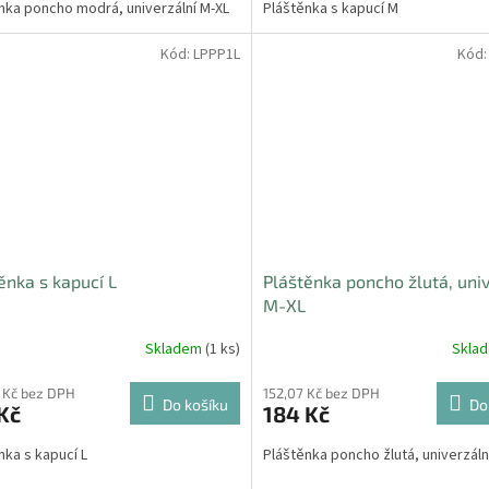
nka poncho modrá, univerzální M-XL
Pláštěnka s kapucí M
Kód:
LPPP1L
Kód
ěnka s kapucí L
Pláštěnka poncho žlutá, univ
M-XL
Skladem
(1 ks)
Skla
 Kč bez DPH
152,07 Kč bez DPH
Do košíku
Do
Kč
184 Kč
nka s kapucí L
Pláštěnka poncho žlutá, univerzáln