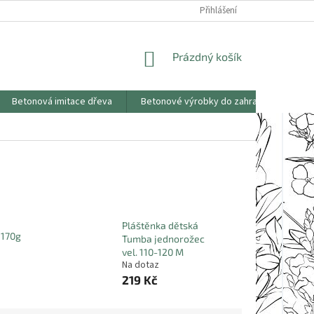
KONTAKTY
OBCHODNÍ PODMÍNKY
PODMÍNKY OCHRANY OSOBNÍCH
Přihlášení
NÁKUPNÍ
Prázdný košík
KOŠÍK
Betonová imitace dřeva
Betonové výrobky do zahrad
Saze
Pláštěnka dětská
 170g
Tumba jednorožec
vel. 110-120 M
Na dotaz
219 Kč