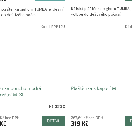
Dětská pláštěnka bighorn TUMBA je
 pláštěnka bighorn TUMBA je ideální
volbou do deštivého počasí.
 do deštivého počasí.
Kód:
LPPP12U
Kód
ěnka poncho modrá,
Pláštěnka s kapucí M
rzální M-XL
Na dotaz
 Kč bez DPH
263,64 Kč bez DPH
DETAIL
 Kč
319 Kč