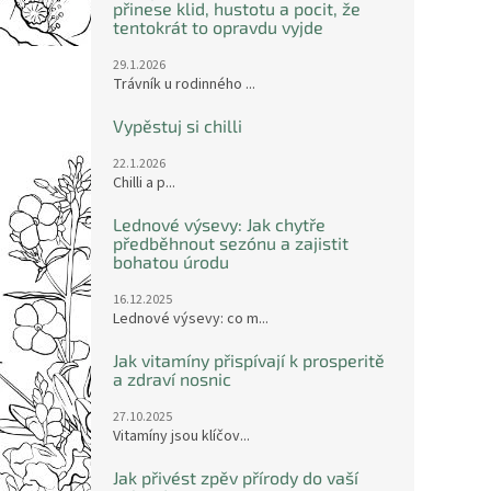
přinese klid, hustotu a pocit, že
tentokrát to opravdu vyjde
29.1.2026
Trávník u rodinného ...
Vypěstuj si chilli
22.1.2026
Chilli a p...
Lednové výsevy: Jak chytře
předběhnout sezónu a zajistit
bohatou úrodu
16.12.2025
Lednové výsevy: co m...
Jak vitamíny přispívají k prosperitě
a zdraví nosnic
27.10.2025
Vitamíny jsou klíčov...
Jak přivést zpěv přírody do vaší