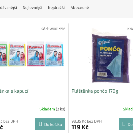
dávanější
Nejlevnější
Nejdražší
Abecedně
Kód:
W001956
Kó
ěnka s kapucí
Pláštěnka pončo 170g
Skladem
(2 ks)
Skla
Kč bez DPH
98,35 Kč bez DPH
Do košíku
Do
č
119 Kč