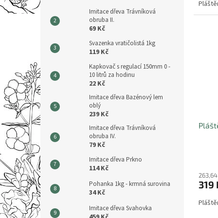
Pláště
Imitace dřeva Trávníková
obruba II.
69 Kč
Svazenka vratičolistá 1kg
119 Kč
Kapkovač s regulací 150mm 0 -
10 litrů za hodinu
22 Kč
Imitace dřeva Bazénový lem
oblý
239 Kč
Plášt
Imitace dřeva Trávníková
obruba IV.
79 Kč
Imitace dřeva Prkno
114 Kč
263,64
319 
Pohanka 1kg - krmná surovina
34 Kč
Pláště
Imitace dřeva Svahovka
459 Kč