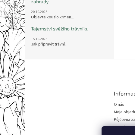
zahrady
20.10.2025
Objevte kouzlo krmen...
Tajemství svěžího trávníku
15.10.2025
Jak připravit trávní...
Z
á
p
a
t
Informac
í
O nás
Moje objed
Půjčovna za
Kontakty
Obchodní 