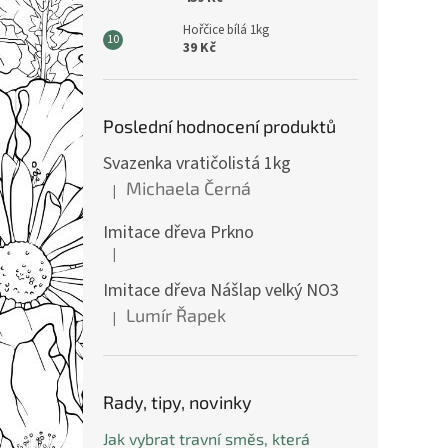
Hořčice bílá 1kg
39 Kč
Poslední hodnocení produktů
Svazenka vratičolistá 1kg
Michaela Černá
|
Hodnocení produktu je 5 z 5 hvězdiček.
Imitace dřeva Prkno
|
Hodnocení produktu je 5 z 5 hvězdiček.
Imitace dřeva Nášlap velký NO3
Lumír Řapek
|
Hodnocení produktu je 5 z 5 hvězdiček.
Rady, tipy, novinky
Jak vybrat travní směs, která