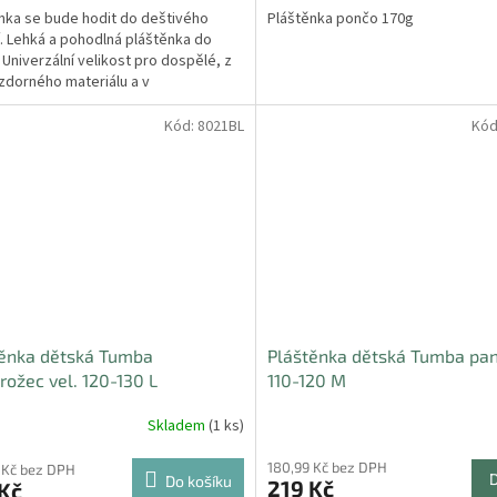
nka se bude hodit do deštivého
Pláštěnka pončo 170g
. Lehká a pohodlná pláštěnka do
 Univerzální velikost pro dospělé, z
dorného materiálu a v
arentním provedení s...
Kód:
8021BL
Kód
těnka dětská Tumba
Pláštěnka dětská Tumba pan
rožec vel. 120-130 L
110-120 M
Skladem
(1 ks)
180,99 Kč bez DPH
 Kč bez DPH
Do košíku
219 Kč
Kč