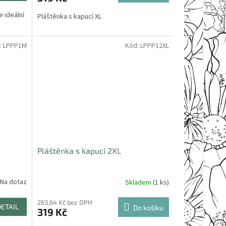
 ideální
Pláštěnka s kapucí XL
:
LPPP1M
Kód:
LPPP12XL
Pláštěnka s kapucí 2XL
Na dotaz
Skladem
(1 ks)
263,64 Kč bez DPH
DETAIL
Do košíku
319 Kč