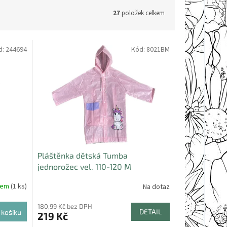
27
položek celkem
d:
244694
Kód:
8021BM
Pláštěnka dětská Tumba
jednorožec vel. 110-120 M
dem
(1 ks)
Na dotaz
180,99 Kč bez DPH
DETAIL
 košíku
219 Kč