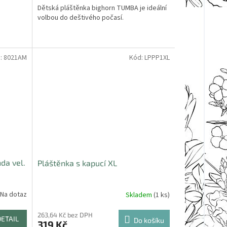
Dětská pláštěnka bighorn TUMBA je ideální
volbou do deštivého počasí.
:
8021AM
Kód:
LPPP1XL
da vel.
Pláštěnka s kapucí XL
Na dotaz
Skladem
(1 ks)
263,64 Kč bez DPH
DETAIL
Do košíku
319 Kč