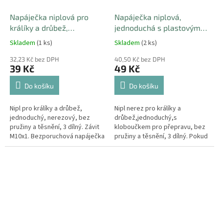
Napáječka niplová pro
Napáječka niplová,
králíky a drůbež,
jednoduchá s plastovým
jednoduchá, bez pružiny a
kloboučkem, bez pružiny a
Skladem
(1 ks)
Skladem
(2 ks)
těsnění, 3 dílný
těsnění, 3 dílný
32,23 Kč bez DPH
40,50 Kč bez DPH
39 Kč
49 Kč
Do košíku
Do košíku
Nipl pro králíky a drůbež,
Nipl nerez pro králíky a
jednoduchý, nerezový, bez
drůbež,jednoduchý,s
pružiny a těsnění, 3 dílný. Závit
kloboučkem pro přepravu, bez
M10x1. Bezporuchová napáječka
pružiny a těsnění, 3 dílný. Pokud
vhodná do čtyřhranné trubky
ponecháte plastový klobouček
nebo plast kolínka, bez...
na ventilku a navrtáte do něj
otvory,...