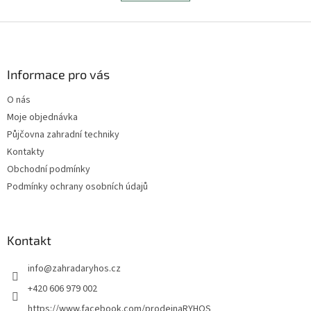
á
k
d
o
v
Z
a
á
c
á
n
í
p
í
p
a
Informace pro vás
r
t
v
O nás
í
k
Moje objednávka
y
v
Půjčovna zahradní techniky
ý
Kontakty
p
Obchodní podmínky
i
s
Podmínky ochrany osobních údajů
u
Kontakt
info
@
zahradaryhos.cz
+420 606 979 002
https://www.facebook.com/prodejnaRYHOS