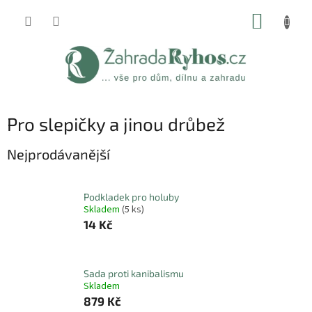
Přejít
NÁKUP
na
obsah
KOŠÍK
Pro slepičky a jinou drůbež
Nejprodávanější
Podkladek pro holuby
Skladem
(5 ks)
14 Kč
Sada proti kanibalismu
Skladem
879 Kč