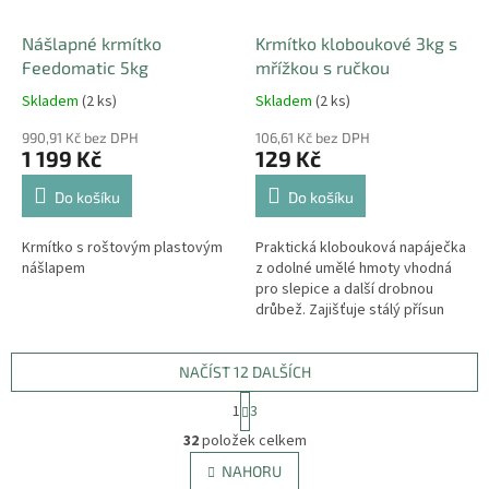
Nášlapné krmítko
Krmítko kloboukové 3kg s
Feedomatic 5kg
mřížkou s ručkou
Skladem
(2 ks)
Skladem
(2 ks)
990,91 Kč bez DPH
106,61 Kč bez DPH
1 199 Kč
129 Kč
Do košíku
Do košíku
Krmítko s roštovým plastovým
Praktická klobouková napáječka
nášlapem
z odolné umělé hmoty vhodná
pro slepice a další drobnou
drůbež. Zajišťuje stálý přísun
čisté vody a omezuje její
znečištění.
NAČÍST 12 DALŠÍCH
S
1
3
t
O
r
32
položek celkem
v
á
l
NAHORU
n