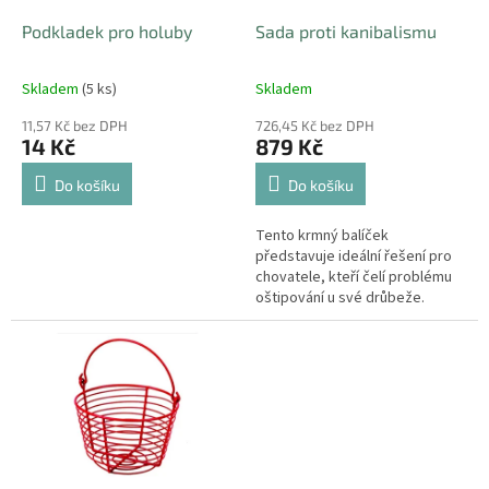
o
d
Podkladek pro holuby
Sada proti kanibalismu
u
k
Skladem
(5 ks)
Skladem
t
ů
11,57 Kč bez DPH
726,45 Kč bez DPH
14 Kč
879 Kč
Do košíku
Do košíku
Tento krmný balíček
představuje ideální řešení pro
chovatele, kteří čelí problému
oštipování u své drůbeže.
Obsahuje pečlivě vybrané
základní produkty, které účinně
pomáhají v...