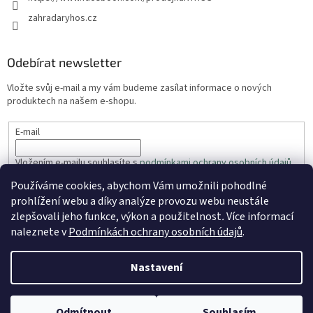
zahradaryhos.cz
Odebírat newsletter
Vložte svůj e-mail a my vám budeme zasílat informace o nových
produktech na našem e-shopu.
E-mail
Vložením e-mailu souhlasíte s
podmínkami ochrany osobních údajů
Používáme cookies, abychom Vám umožnili pohodlné
PŘIHLÁSIT SE
prohlížení webu a díky analýze provozu webu neustále
zlepšovali jeho funkce, výkon a použitelnost
.
Více informací
naleznete v
Podmínkách ochrany osobních údajů
.
Vytvořil Shoptet
Nastavení
Copyright 2026
ZahradaRyhos.cz
. Všechna práva vyhrazena.
Odmítnout
Souhlasím
Upravit nastavení cookies