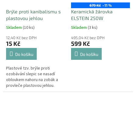
679 Kč
–11 %
Brýle proti kanibalismu s
Keramická žárovka
plastovou jehlou
ELSTEIN 250W
Skladem
(10 ks)
Skladem
(3 ks)
12,40 Kč bez DPH
495,04 Kč bez DPH
15 Kč
599 Kč
Do košíku
Do košíku
Plastové tzv. brýle proti
ozobávání slepic se nasadí
obloukem nahoru na zobák a
provleče plastovou jehlou.
Slepice se neozobávají do krve
a nevyzobávají si rostoucí
mladé peří....