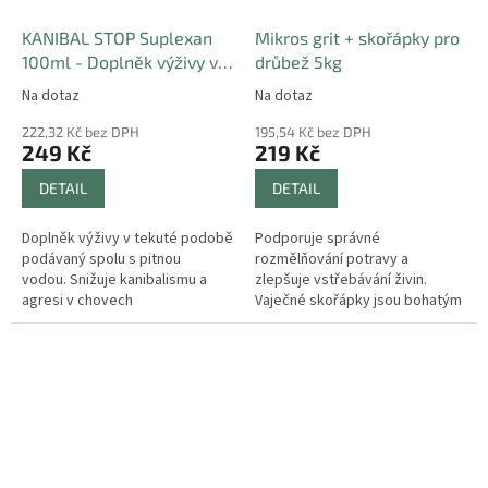
KANIBAL STOP Suplexan
Mikros grit + skořápky pro
100ml - Doplněk výživy v
drůbež 5kg
tekuté podobě podávaný
Na dotaz
Na dotaz
spolu s pitnou vodou
222,32 Kč bez DPH
195,54 Kč bez DPH
249 Kč
219 Kč
DETAIL
DETAIL
Doplněk výživy v tekuté podobě
Podporuje správné
podávaný spolu s pitnou
rozmělňování potravy a
vodou. Snižuje kanibalismu a
zlepšuje vstřebávání živin.
agresi v chovech
Vaječné skořápky jsou bohatým
zvířat. Navozuje klidový režim v
zdrojem vápníku, který je
chovných skupinách...
nezbytný pro tvorbu pevných
skořápek. Pravidelným...