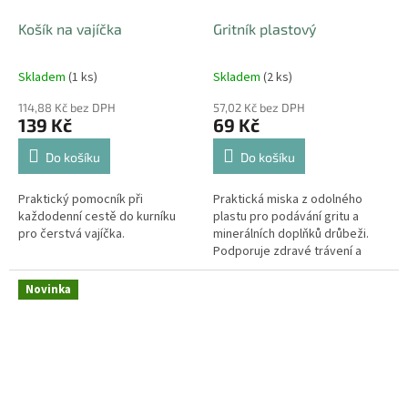
Košík na vajíčka
Gritník plastový
Skladem
(1 ks)
Skladem
(2 ks)
114,88 Kč bez DPH
57,02 Kč bez DPH
139 Kč
69 Kč
Do košíku
Do košíku
Praktický pomocník při
Praktická miska z odolného
každodenní cestě do kurníku
plastu pro podávání gritu a
pro čerstvá vajíčka.
minerálních doplňků drůbeži.
Podporuje zdravé trávení a
přispívá k tvorbě pevných
skořápek. Gritník je snadno
Novinka
omyvatelný,...