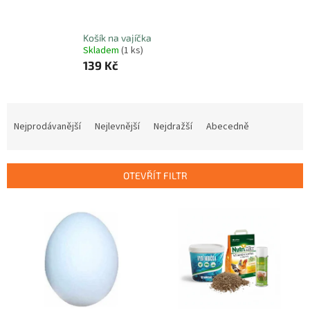
Košík na vajíčka
Skladem
(1 ks)
139 Kč
Ř
a
Nejprodávanější
Nejlevnější
Nejdražší
Abecedně
z
e
n
OTEVŘÍT FILTR
í
p
V
r
ý
o
p
d
i
u
s
k
p
t
r
ů