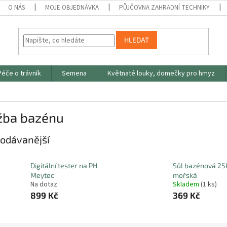
O NÁS
MOJE OBJEDNÁVKA
PŮJČOVNA ZAHRADNÍ TECHNIKY
HLEDAT
Péče o trávník
Semena
Květnaté louky, domečky pro hmyz
žba bazénu
odávanější
Digitální tester na PH
Sůl bazénová 25
Meytec
mořská
Na dotaz
Skladem
(1 ks)
899 Kč
369 Kč