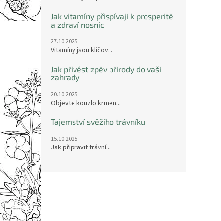
Jak vitamíny přispívají k prosperitě
a zdraví nosnic
27.10.2025
Vitamíny jsou klíčov...
Jak přivést zpěv přírody do vaší
zahrady
20.10.2025
Objevte kouzlo krmen...
Tajemství svěžího trávníku
15.10.2025
Jak připravit trávní...
Z
á
p
a
t