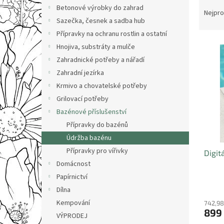
Ř
n
Betonové výrobky do zahrad
a
e
Nejpro
Sazečka, česnek a sadba hub
z
l
e
Přípravky na ochranu rostlin a ostatní
V
n
Hnojiva, substráty a mulče
ý
í
Zahradnické potřeby a nářadí
p
p
Zahradní jezírka
i
r
Krmivo a chovatelské potřeby
s
o
p
Grilovací potřeby
d
r
u
Bazénové příslušenství
o
k
Přípravky do bazénů
d
t
Údržba bazénu
u
ů
Přípravky pro vířivky
Digit
k
Domácnost
t
ů
Papírnictví
Dílna
Kempování
742,98
899
VÝPRODEJ