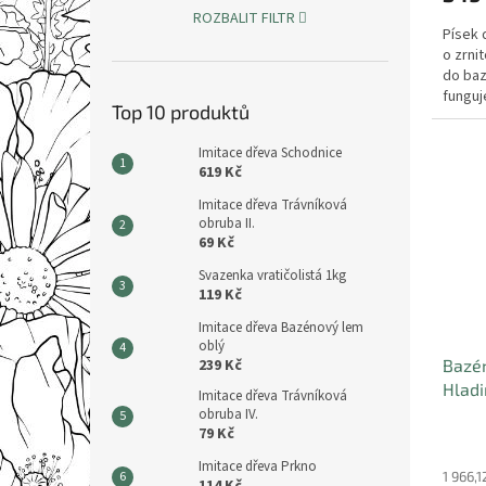
ROZBALIT FILTR
Písek 
o zrnit
do baz
funguj
Top 10 produktů
vody,..
Imitace dřeva Schodnice
619 Kč
Imitace dřeva Trávníková
obruba II.
69 Kč
Svazenka vratičolistá 1kg
119 Kč
Imitace dřeva Bazénový lem
oblý
Bazén
239 Kč
Hladi
Imitace dřeva Trávníková
Kartá
obruba IV.
79 Kč
Imitace dřeva Prkno
1 966,