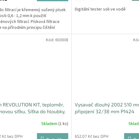
Digitální tester soli ve vodě
do filtrací je křemenný sušený písek
osti 0,6 - 1,2 mm k použití
énových filtrací. Písková filtrace
e na přírodním principu čištění
.
Kód:
603808
Kó
 REVOLUTION KIT, teploměr,
Vysavač dlouhý 2002 510 m
novou síťku, Síťka do hloubky,
připojení 32/38 mm P1424
č, Vysavač ROt.
Skladem
(1 ks)
Skla
12 Kč bez DPH
652,07 Kč bez DPH