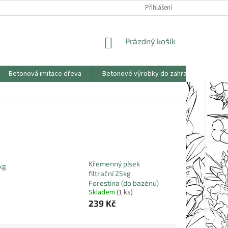
KONTAKTY
OBCHODNÍ PODMÍNKY
PODMÍNKY OCHRANY OSOBNÍCH
Přihlášení
NÁKUPNÍ
Prázdný košík
KOŠÍK
Betonová imitace dřeva
Betonové výrobky do zahrad
Saze
Křemenný písek
kg
filtrační 25kg
Forestina (do bazénu)
Skladem
(1 ks)
239 Kč