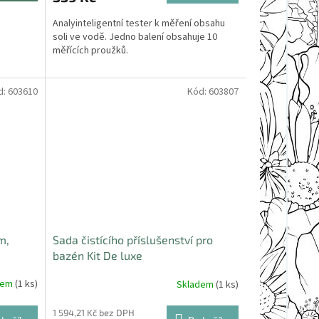
Analyinteligentní tester k měření obsahu
soli ve vodě. Jedno balení obsahuje 10
měřících proužků.
d:
603610
Kód:
603807
m,
Sada čistícího příslušenství pro
bazén Kit De luxe
dem
(1 ks)
Skladem
(1 ks)
1 594,21 Kč bez DPH