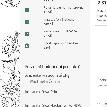
114 Kč
2 37
Pohanka 1kg - krmná surovina
Balení
34 Kč
Hladin
Imitace dřeva Svahovka
Vysav
459 Kč
Kyselina sorbová E 200 10g
24 Kč
Křídelní spona + 1 hřebíček
9 Kč
Poslední hodnocení produktů
Svazenka vratičolistá 1kg
Sada 
Michaela Černá
|
Hodnocení produktu je 5 z 5 hvězdiček.
bazén
Imitace dřeva Prkno
|
Hodnocení produktu je 5 z 5 hvězdiček.
1 180,
Imitace dřeva Nášlap velký NO3