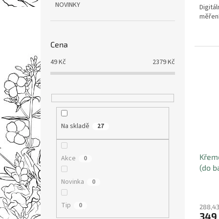
NOVINKY
Digitá
měření
Cena
49
Kč
2379
Kč
Na skladě
27
Křeme
Akce
0
(do b
Novinka
0
Tip
0
288,43
349