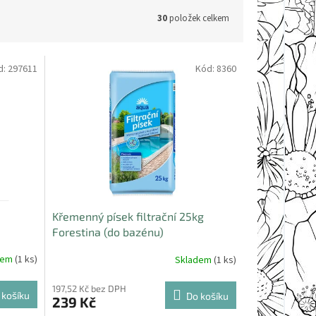
30
položek celkem
d:
297611
Kód:
8360
Křemenný písek filtrační 25kg
Forestina (do bazénu)
dem
(1 ks)
Skladem
(1 ks)
197,52 Kč bez DPH
 košíku
Do košíku
239 Kč