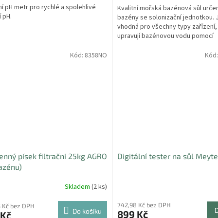
lní pH metr pro rychlé a spolehlivé
Kvalitní mořská bazénová sůl urče
 pH.
bazény se solonizační jednotkou. 
vhodná pro všechny typy zařízení,
upravují bazénovou vodu pomocí
elektrolýzy soli. Solonizační...
Kód:
8358NO
Kód
nný písek filtrační 25kg AGRO
Digitální tester na sůl Meyt
azénu)
Skladem
(2 ks)
742,98 Kč bez DPH
 Kč bez DPH
Do košíku
899 Kč
 Kč