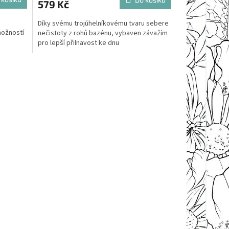
579 Kč
Díky svému trojúhelníkovému tvaru sebere
možností
nečistoty z rohů bazénu, vybaven závažím
pro lepší přilnavost ke dnu