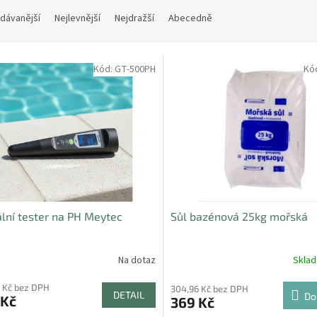
dávanější
Nejlevnější
Nejdražší
Abecedně
Kód:
GT-500PH
Kó
ální tester na PH Meytec
Sůl bazénová 25kg mořská
Na dotaz
Skla
 Kč bez DPH
304,96 Kč bez DPH
DETAIL
Do
 Kč
369 Kč