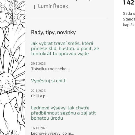
1 42
Lumír Řapek
|
Hodnocení produktu je 5 z 5 hvězdiček.
Sada o
Standa
kapič
Rady, tipy, novinky
Jak vybrat travní směs, která
přinese klid, hustotu a pocit, že
tentokrát to opravdu vyjde
29.1.2026
Trávník u rodinného ...
Vypěstuj si chilli
22.1.2026
Chilli a p...
Lednové výsevy: Jak chytře
předběhnout sezónu a zajistit
bohatou úrodu
16.12.2025
Lednové výsevy: co m...