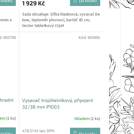
 košíku
Do košíku
1 929 Kč
m
Sada obsahuje: Síťka hladinová, vysavač De
zenin a
luxe, teploměr plovoucí, kartáč 45 cm,
tester tabletkový cl/pH
d:
603700
Kód:
603601
ahradní
Vysavač trojúhelníkový, připojení
32/38 mm P1003
dem
(1 ks)
Skladem
(1 ks)
478,51 Kč bez DPH
 košíku
Do košíku