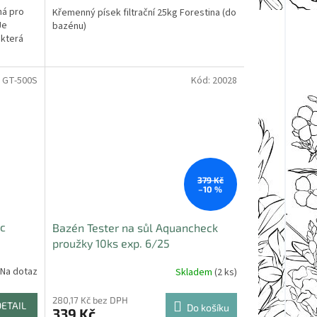
ná pro
Křemenný písek filtrační 25kg Forestina (do
Je
bazénu)
 která
:
GT-500S
Kód:
20028
379 Kč
–10 %
ec
Bazén Tester na sůl Aquancheck
proužky 10ks exp. 6/25
Na dotaz
Skladem
(2 ks)
280,17 Kč bez DPH
DETAIL
Do košíku
339 Kč