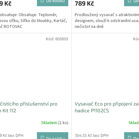
Do košíku
Do
9 Kč
789 Kč
 obsahuje: Obsahuje: Teploměr,
Prodloužený vysavač s atraktivní
ovou síťku, Síťku do hloubky, Kartáč,
designem, slouží k odstranění usa
ač ROTOVAC
nečistot na dně
Kód:
603803
Kó
čistícího příslušenství pro
Vysavač Eco pro připojení z
 Kit 112
hadice P1102CS
Skladem
(1 ks)
Skla
99 Kč bez DPH
354,55 Kč bez DPH
Do košíku
Do