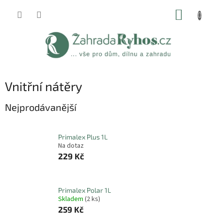
Přejít
NÁKUP
na
obsah
KOŠÍK
Vnitřní nátěry
Nejprodávanější
Primalex Plus 1L
Na dotaz
229 Kč
Primalex Polar 1L
Skladem
(2 ks)
259 Kč