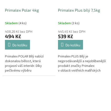
Primalex Polar 4kg
Primalex Plus bílý 7,5kg
Skladem
(4 ks)
Skladem
(3 ks)
408,26 Kč bez DPH
445,45 Kč bez DPH
494 Kč
539 Kč
Do košíku
Do košíku
Primalex POLAR Bílý nabízí
Primalex PLUS Bílý je
dokonalou bělost, která
nejprodávanější a nejoblíbenější
projasní váš interiér. Díky
produkt značky Primalex
pečlivému výběru
v oblasti vnitřních malířských
nejkvalitnějších kalcinovaných
nátěrů. Současná receptura
vápenců a vysokému podílu
zachovává osvědčené...
titanové běloby můžeme...