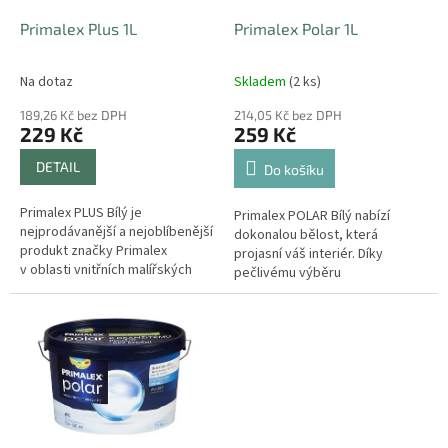
o
d
Primalex Plus 1L
Primalex Polar 1L
u
k
Na dotaz
Skladem
(2 ks)
t
ů
189,26 Kč bez DPH
214,05 Kč bez DPH
229 Kč
259 Kč
DETAIL
Do košíku
Primalex PLUS Bílý je
Primalex POLAR Bílý nabízí
nejprodávanější a nejoblíbenější
dokonalou bělost, která
produkt značky Primalex
projasní váš interiér. Díky
v oblasti vnitřních malířských
pečlivému výběru
nátěrů. Současná receptura
nejkvalitnějších kalcinovaných
zachovává osvědčené...
vápenců a vysokému podílu
titanové běloby můžeme...