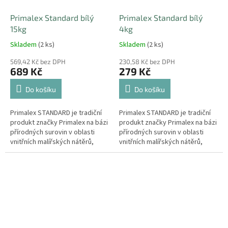
Primalex Standard bílý
Primalex Standard bílý
15kg
4kg
Skladem
(2 ks)
Skladem
(2 ks)
569,42 Kč bez DPH
230,58 Kč bez DPH
689 Kč
279 Kč
Do košíku
Do košíku
Primalex STANDARD je tradiční
Primalex STANDARD je tradiční
produkt značky Primalex na bázi
produkt značky Primalex na bázi
přírodných surovin v oblasti
přírodných surovin v oblasti
vnitřních malířských nátěrů,
vnitřních malířských nátěrů,
který splňuje veškeré
který splňuje veškeré
požadavky na užitné vlastnosti...
požadavky na užitné vlastnosti...