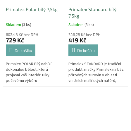
Primalex Polar bílý 7,5kg
Primalex Standard bílý
7,5kg
Skladem
(3 ks)
Skladem
(3 ks)
602,48 Kč bez DPH
346,28 Kč bez DPH
729 Kč
419 Kč
Do košíku
Do košíku
Primalex POLAR Bílý nabízí
Primalex STANDARD je tradiční
dokonalou bělost, která
produkt značky Primalex na bázi
projasní váš interiér. Díky
přírodných surovin v oblasti
pečlivému výběru
vnitřních malířských nátěrů,
nejkvalitnějších kalcinovaných
který splňuje veškeré
vápenců a vysokému podílu
požadavky na užitné vlastnosti...
titanové běloby můžeme...