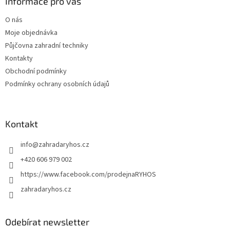
a
Informace pro vás
c
t
í
O nás
í
p
Moje objednávka
r
v
Půjčovna zahradní techniky
k
Kontakty
y
Obchodní podmínky
v
ý
Podmínky ochrany osobních údajů
p
i
s
u
Kontakt
info
@
zahradaryhos.cz
+420 606 979 002
https://www.facebook.com/prodejnaRYHOS
zahradaryhos.cz
Odebírat newsletter