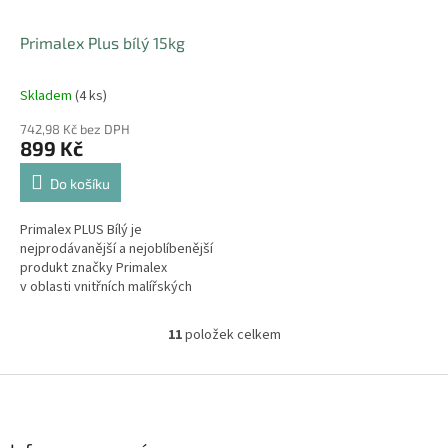
Primalex Plus bílý 15kg
Skladem
(4 ks)
742,98 Kč bez DPH
899 Kč
Do košíku
Primalex PLUS Bílý je
nejprodávanější a nejoblíbenější
produkt značky Primalex
v oblasti vnitřních malířských
nátěrů. Současná receptura
zachovává osvědčené...
11
položek celkem
O
v
l
Z
á
á
d
p
a