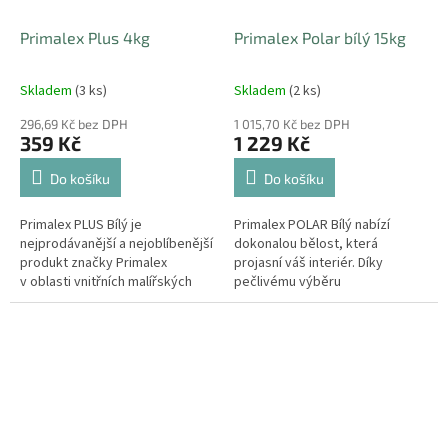
Primalex Plus 4kg
Primalex Polar bílý 15kg
Skladem
(3 ks)
Skladem
(2 ks)
296,69 Kč bez DPH
1 015,70 Kč bez DPH
359 Kč
1 229 Kč
Do košíku
Do košíku
Primalex PLUS Bílý je
Primalex POLAR Bílý nabízí
nejprodávanější a nejoblíbenější
dokonalou bělost, která
produkt značky Primalex
projasní váš interiér. Díky
v oblasti vnitřních malířských
pečlivému výběru
nátěrů. Současná receptura
nejkvalitnějších kalcinovaných
zachovává osvědčené...
vápenců a vysokému podílu
titanové běloby můžeme...