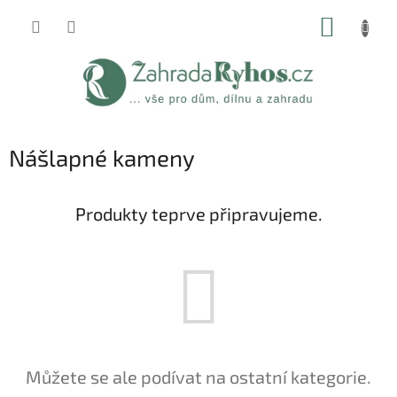
Přejít
NÁKUP
na
obsah
KOŠÍK
Nášlapné kameny
Produkty teprve připravujeme.
Můžete se ale podívat na ostatní kategorie.