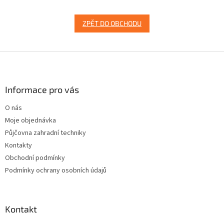
ZPĚT DO OBCHODU
Z
á
p
a
Informace pro vás
t
O nás
í
Moje objednávka
Půjčovna zahradní techniky
Kontakty
Obchodní podmínky
Podmínky ochrany osobních údajů
Kontakt