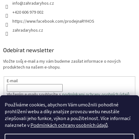
info
@
zahradaryhos.cz
+420 606 979 002
https://www.facebook.com/prodejnaRYHOS
zahradaryhos.cz
Odebírat newsletter
Vložte svůj e-mail a my vám budeme zasílat informace o nových
produktech na našem e-shopu.
E-mail
Vložením e-mailu souhlasíte s
podmínkami ochrany osobních údajů
Používáme cookies, abychom Vám umožnili pohodlné
PŘIHLÁSIT SE
prohlížení webu a díky analýze provozu webu neustále
zlepšovali jeho funkce, výkon a použitelnost
.
Více informací
naleznete v
Podmínkách ochrany osobních údajů
.
Vytvořil Shoptet