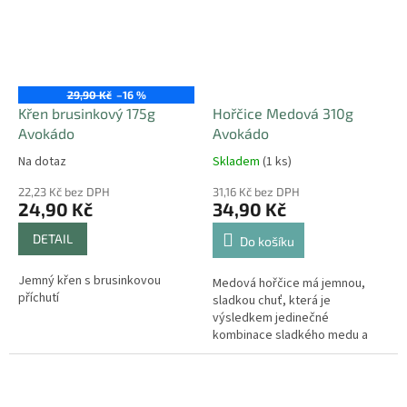
29,90 Kč
–16 %
Křen brusinkový 175g
Hořčice Medová 310g
Avokádo
Avokádo
Na dotaz
Skladem
(1 ks)
22,23 Kč bez DPH
31,16 Kč bez DPH
24,90 Kč
34,90 Kč
DETAIL
Do košíku
Jemný křen s brusinkovou
Medová hořčice má jemnou,
příchutí
sladkou chuť, která je
výsledkem jedinečné
kombinace sladkého medu a
semínek hořčice bílé. Je skvělá
k ochucení jemných šunek či
pečenému libovému...