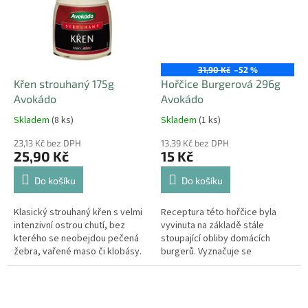
31,90 Kč
–52 %
Křen strouhaný 175g
Hořčice Burgerová 296g
Avokádo
Avokádo
Skladem
(8 ks)
Skladem
(1 ks)
23,13 Kč bez DPH
13,39 Kč bez DPH
25,90 Kč
15 Kč
Do košíku
Do košíku
Klasický strouhaný křen s velmi
Receptura této hořčice byla
intenzivní ostrou chutí, bez
vyvinuta na základě stále
kterého se neobejdou pečená
stoupající obliby domácích
žebra, vařené maso či klobásy.
burgerů. Vyznačuje se
Je vhodný i na přípravu klasické
příjemnou chutí a krémovou
smetanové křenové omáčky...
konzistencí. Je ideálním
doplňkem k masovým...