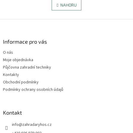
á
l
NAHORU
n
á
k
d
o
v
Z
a
á
c
á
n
í
p
í
p
a
Informace pro vás
r
t
v
O nás
í
k
Moje objednávka
y
v
Půjčovna zahradní techniky
ý
Kontakty
p
Obchodní podmínky
i
s
Podmínky ochrany osobních údajů
u
Kontakt
info
@
zahradaryhos.cz