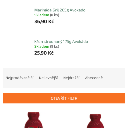
Marináda Gril 205g Avokádo
Skladem
(8 ks)
36,90 Kč
Křen strouhaný 175g Avokádo
Skladem
(8 ks)
25,90 Kč
Ř
a
Nejprodávanější
Nejlevnější
Nejdražší
Abecedně
z
e
n
OTEVŘÍT FILTR
í
p
V
r
ý
o
p
d