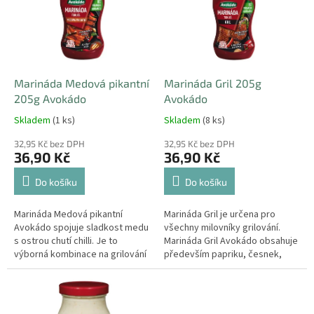
i
u
s
k
p
t
r
ů
o
d
Marináda Medová pikantní
Marináda Gril 205g
u
205g Avokádo
Avokádo
k
Skladem
(1 ks)
Skladem
(8 ks)
t
ů
32,95 Kč bez DPH
32,95 Kč bez DPH
36,90 Kč
36,90 Kč
Do košíku
Do košíku
Marináda Medová pikantní
Marináda Gril je určena pro
Avokádo spojuje sladkost medu
všechny milovníky grilování.
s ostrou chutí chilli. Je to
Marináda Gril Avokádo obsahuje
výborná kombinace na grilování
především papriku, česnek,
kuřecího nebo krůtího, lze však
cibuli, chilli, kurkumu a pepř. Pro
použít na všechny druhy masa....
snadnější dávkování jsme...