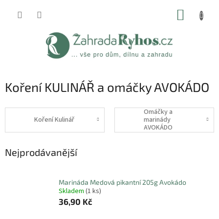
Přejít
NÁKUP
na
obsah
KOŠÍK
Koření KULINÁŘ a omáčky AVOKÁDO
Omáčky a
Koření Kulinář
marinády
AVOKÁDO
Nejprodávanější
Marináda Medová pikantní 205g Avokádo
Skladem
(1 ks)
36,90 Kč