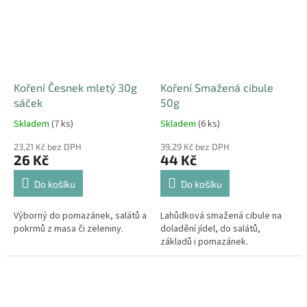
Koření Česnek mletý 30g
Koření Smažená cibule
sáček
50g
Skladem
(7 ks)
Skladem
(6 ks)
23,21 Kč bez DPH
39,29 Kč bez DPH
26 Kč
44 Kč
Do košíku
Do košíku
Výborný do pomazánek, salátů a
Lahůdková smažená cibule na
pokrmů z masa či zeleniny.
doladění jídel, do salátů,
základů i pomazánek.