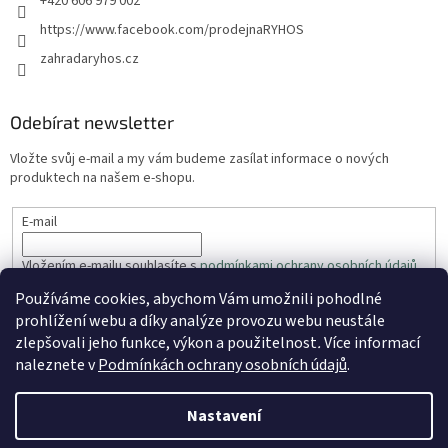
+420 606 979 002
https://www.facebook.com/prodejnaRYHOS
zahradaryhos.cz
Odebírat newsletter
Vložte svůj e-mail a my vám budeme zasílat informace o nových
produktech na našem e-shopu.
E-mail
Vložením e-mailu souhlasíte s
podmínkami ochrany osobních údajů
Používáme cookies, abychom Vám umožnili pohodlné
PŘIHLÁSIT SE
prohlížení webu a díky analýze provozu webu neustále
zlepšovali jeho funkce, výkon a použitelnost
.
Více informací
naleznete v
Podmínkách ochrany osobních údajů
.
Vytvořil Shoptet
Nastavení