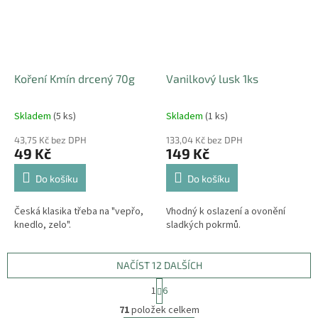
Koření Kmín drcený 70g
Vanilkový lusk 1ks
Skladem
(5 ks)
Skladem
(1 ks)
43,75 Kč bez DPH
133,04 Kč bez DPH
49 Kč
149 Kč
Do košíku
Do košíku
Česká klasika třeba na "vepřo,
Vhodný k oslazení a ovonění
knedlo, zelo".
sladkých pokrmů.
NAČÍST 12 DALŠÍCH
S
1
6
t
O
r
71
položek celkem
v