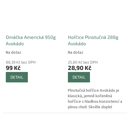
Omáčka Americká 950g
Hořčice Plnotučná 288g
Avokádo
Avokádo
Na dotaz
Na dotaz
88,39 Kč bez DPH
25,80 Kč bez DPH
99 Kč
28,90 Kč
DETAIL
DETAIL
Plnotučná hořčice Avokádo je
klasická, jemně kořeněná
hořčice s hladkou konzistencí a
plnou chutí. Skvěle doplní
grilovaná masa, uzeniny,
klobásy, pečené speciality
nebo pomazánky.