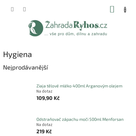
Přejít
NÁKUP
na
obsah
KOŠÍK
Hygiena
Nejprodávanější
Ziaja tělové mléko 400ml Arganovým olejem
Na dotaz
109,90 Kč
Odstraňovač zápachu moči 500ml Menforsan
Na dotaz
219 Kč