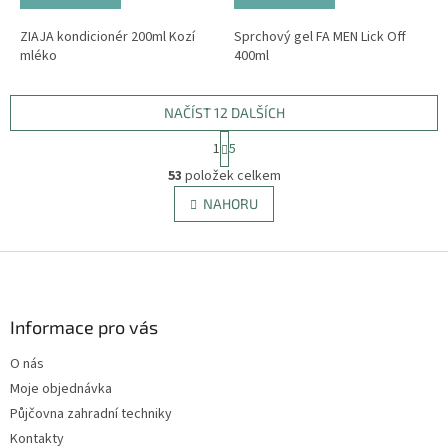
ZIAJA kondicionér 200ml Kozí
Sprchový gel FA MEN Lick Off
mléko
400ml
NAČÍST 12 DALŠÍCH
S
1
5
t
O
r
53
položek celkem
v
á
l
NAHORU
n
á
k
d
o
v
Z
a
á
c
á
n
í
p
í
p
a
Informace pro vás
r
t
v
O nás
í
k
Moje objednávka
y
v
Půjčovna zahradní techniky
ý
Kontakty