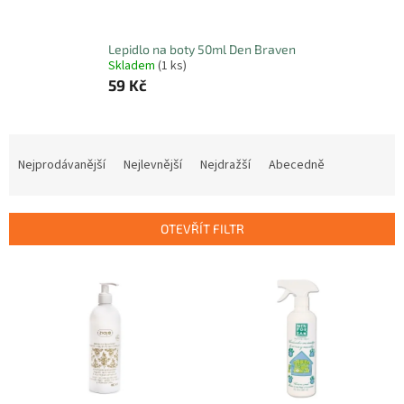
Lepidlo na boty 50ml Den Braven
Skladem
(1 ks)
59 Kč
Ř
a
Nejprodávanější
Nejlevnější
Nejdražší
Abecedně
z
e
n
OTEVŘÍT FILTR
í
p
V
r
ý
o
p
d
i
u
s
k
p
t
r
ů