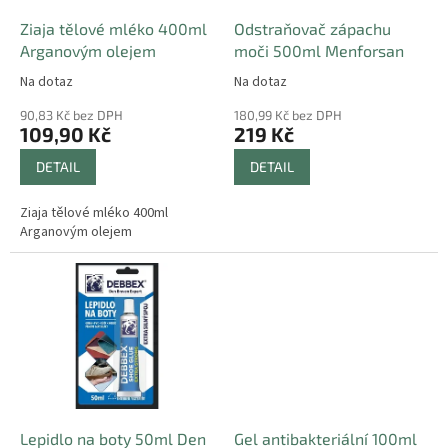
o
d
Ziaja tělové mléko 400ml
Odstraňovač zápachu
u
Arganovým olejem
moči 500ml Menforsan
k
Na dotaz
Na dotaz
t
ů
90,83 Kč bez DPH
180,99 Kč bez DPH
109,90 Kč
219 Kč
DETAIL
DETAIL
Ziaja tělové mléko 400ml
Arganovým olejem
Lepidlo na boty 50ml Den
Gel antibakteriální 100ml