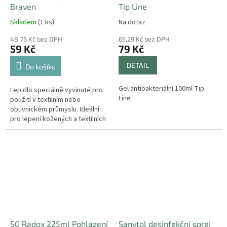
Braven
Tip Line
Skladem
(1 ks)
Na dotaz
48,76 Kč bez DPH
65,29 Kč bez DPH
59 Kč
79 Kč
DETAIL
Do košíku
Gel antibakteriální 100ml Tip
Lepidlo speciálně vyvinuté pro
Line
použití v textilním nebo
obuvnickém průmyslu. Ideální
pro lepení kožených a textilních
výrobků, zejména podrážek
bot. Nabízí rychlou přilnavost a...
SG Radox 225ml Pohlazení
Sanytol desinfekční sprej