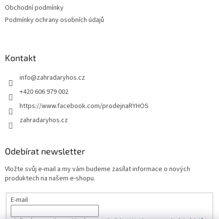
p
Obchodní podmínky
i
s
Podmínky ochrany osobních údajů
u
Kontakt
info
@
zahradaryhos.cz
+420 606 979 002
https://www.facebook.com/prodejnaRYHOS
zahradaryhos.cz
Odebírat newsletter
Vložte svůj e-mail a my vám budeme zasílat informace o nových
produktech na našem e-shopu.
E-mail