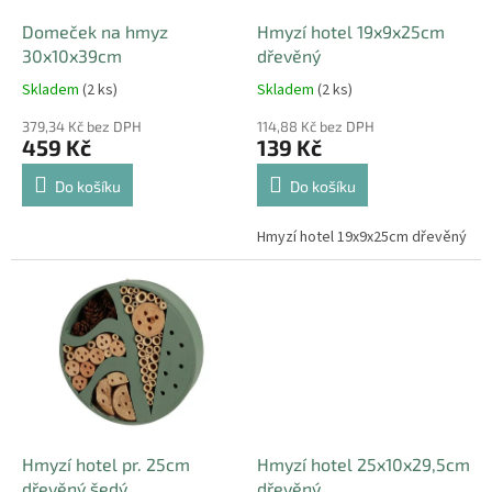
o
d
Domeček na hmyz
Hmyzí hotel 19x9x25cm
u
30x10x39cm
dřevěný
k
Skladem
(2 ks)
Skladem
(2 ks)
t
ů
379,34 Kč bez DPH
114,88 Kč bez DPH
459 Kč
139 Kč
Do košíku
Do košíku
Hmyzí hotel 19x9x25cm dřevěný
Hmyzí hotel pr. 25cm
Hmyzí hotel 25x10x29,5cm
dřevěný šedý
dřevěný