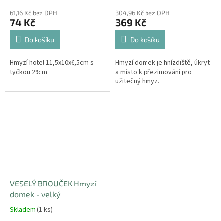
61,16 Kč bez DPH
304,96 Kč bez DPH
74 Kč
369 Kč
Do košíku
Do košíku
Hmyzí hotel 11,5x10x6,5cm s
Hmyzí domek je hnízdiště, úkryt
tyčkou 29cm
a místo k přezimování pro
užitečný hmyz.
VESELÝ BROUČEK Hmyzí
domek - velký
Skladem
(1 ks)