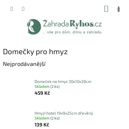
Přejít
NÁKUP
na
obsah
KOŠÍK
Domečky pro hmyz
Nejprodávanější
Domeček na hmyz 30x10x39cm
Skladem
(2 ks)
459 Kč
Hmyzí hotel 19x9x25cm dřevěný
Skladem
(2 ks)
139 Kč