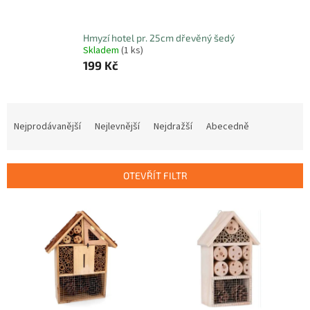
Hmyzí hotel pr. 25cm dřevěný šedý
Skladem
(1 ks)
199 Kč
Ř
a
Nejprodávanější
Nejlevnější
Nejdražší
Abecedně
z
e
n
OTEVŘÍT FILTR
í
p
V
r
ý
o
p
d
i
u
s
k
p
t
r
ů