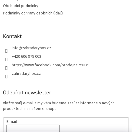
y
Obchodní podmínky
v
ý
Podmínky ochrany osobních údajů
p
i
s
u
Kontakt
info
@
zahradaryhos.cz
+420 606 979 002
https://www.facebook.com/prodejnaRYHOS
zahradaryhos.cz
Odebírat newsletter
Vložte svůj e-mail a my vám budeme zasílat informace o nových
produktech na našem e-shopu.
E-mail