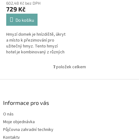
602,48 Kč bez DPH
729 Kč
Do košíku
Hmyzí domek je hnízdiště, úkryt
a místo k přezimování pro
užitečný hmyz. Tento hmyzí
hotel je kombinovaný z různých
oddělení a poskytuje tak úkryt
pro různé druhy hmyzu.
7
položek celkem
O
v
l
Z
á
á
d
p
a
a
Informace pro vás
c
t
í
O nás
í
p
Moje objednávka
r
v
Půjčovna zahradní techniky
k
Kontakty