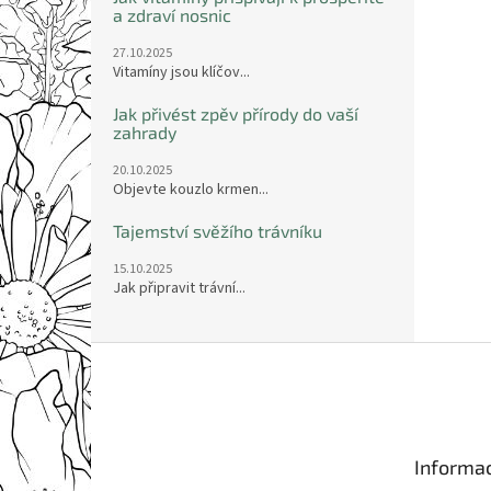
a zdraví nosnic
27.10.2025
Vitamíny jsou klíčov...
Jak přivést zpěv přírody do vaší
zahrady
20.10.2025
Objevte kouzlo krmen...
Tajemství svěžího trávníku
15.10.2025
Jak připravit trávní...
Z
á
p
a
t
Informac
í