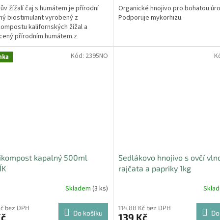
ův žížalí čaj s humátem je přírodní
Organické hnojivo pro bohatou úr
nný biostimulant vyrobený z
Podporuje mykorhizu.
ompostu kalifornských žížal a
cený přírodním humátem z
itu (organická...
Kód:
2395NO
K
nka
ikompost kapalný 500ml
Sedlákovo hnojivo s ovčí vln
ÍK
rajčata a papriky 1kg
Skladem
(3 ks)
Skla
Kč bez DPH
114,88 Kč bez DPH
Do košíku
Do
Kč
139 Kč