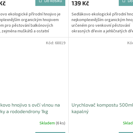
Do košíku
Do
Kč
139 Kč
ovo ekologické přírodní hnojivo je
Sedlákovo ekologické přírodní hno
plexnějším organickým hnojivem
nejkomplexnějším organickým hno
m pro pěstování balkónových
určeném pro venkovní pěstování
n, zejména muškátů a ostatní
okrasných dřevin a jehličnatých d
ích rostlin. ...
Kód:
68819
Kó
kovo hnojivo s ovčí vlnou na
Urychlovač kompostu 500m
ky a rododendrony 1kg
kapalný
Skladem
(6 ks)
Skla