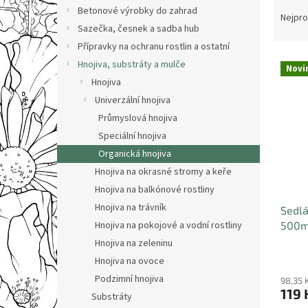
Ř
n
Betonové výrobky do zahrad
a
e
Nejpro
Sazečka, česnek a sadba hub
z
l
e
Přípravky na ochranu rostlin a ostatní
V
n
Hnojiva, substráty a mulče
Novi
ý
í
Hnojiva
Slev
p
p
Univerzální hnojiva
i
r
Průmyslová hnojiva
s
o
p
Speciální hnojiva
d
r
u
Organická hnojiva
o
k
Hnojiva na okrasné stromy a keře
d
t
Hnojiva na balkónové rostliny
u
ů
Hnojiva na trávník
Sedlá
k
500m
Hnojiva na pokojové a vodní rostliny
t
ů
Hnojiva na zeleninu
Hnojiva na ovoce
Podzimní hnojiva
98,35 
119 
Substráty