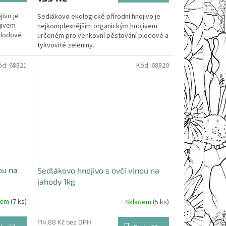
jivo je
Sedlákovo ekologické přírodní hnojivo je
jivem
nejkomplexnějším organickým hnojivem
plodové
určeném pro venkovní pěstování plodové a
.
tykvovité zeleniny.
ód:
68821
Kód:
68820
ou na
Sedlákovo hnojivo s ovčí vlnou na
jahody 1kg
dem
(7 ks)
Skladem
(5 ks)
114,88 Kč bez DPH