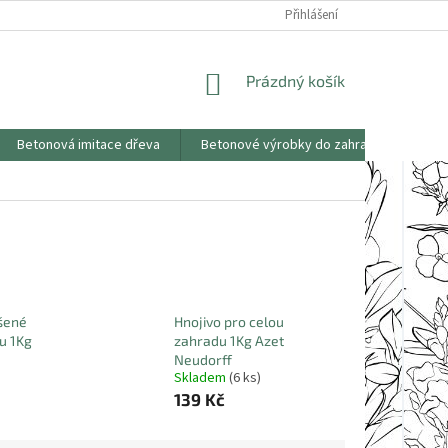
KONTAKTY
OBCHODNÍ PODMÍNKY
PODMÍNKY OCHRANY OSOBNÍCH
Přihlášení
NÁKUPNÍ
Prázdný košík
KOŠÍK
Betonová imitace dřeva
Betonové výrobky do zahrad
Saze
ýšené
Hnojivo pro celou
u 1Kg
zahradu 1Kg Azet
Neudorff
Skladem
(6 ks)
139 Kč