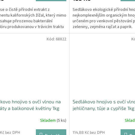
se o čistě přírodní extrakt z
Sedlákovo ekologické přírodní hno
entu kalifornských žížal, který mimo
nejkomplexnějším organickým hno
bsahuje přirozenou bakteriální
určeném pro venkovní pěstování 
lóru produkovanou v trávicím traktu
zeleniny, zejména rajčat a paprik
Kód:
68822
K
kovo hnojivo s ovčí vlnou na
Sedlákovo hnojivo s ovčí vln
ty a balkonové květiny 1kg
jehličnany, tůje a cypřiše 1kg
Skladem
(5 ks)
Skla
 Kč bez DPH
114,88 Kč bez DPH