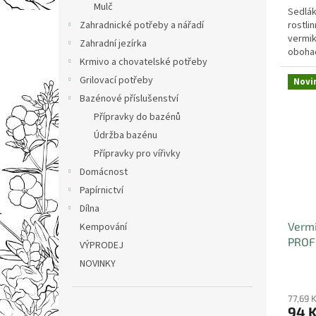
Mulč
Sedlák
rostli
Zahradnické potřeby a nářadí
vermik
Zahradní jezírka
oboha
Krmivo a chovatelské potřeby
leonard
Grilovací potřeby
Novi
Bazénové příslušenství
Přípravky do bazénů
Údržba bazénu
Přípravky pro vířivky
Domácnost
Papírnictví
Dílna
Verm
Kempování
PROF
VÝPRODEJ
NOVINKY
77,69 
94 