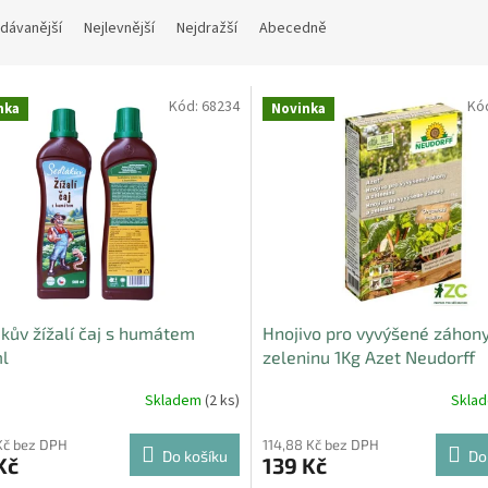
dávanější
Nejlevnější
Nejdražší
Abecedně
Kód:
68234
Kó
nka
Novinka
a
kův žížalí čaj s humátem
Hnojivo pro vyvýšené záhony
l
zeleninu 1Kg Azet Neudorff
Skladem
(2 ks)
Skla
Kč bez DPH
114,88 Kč bez DPH
Do košíku
Do
Kč
139 Kč