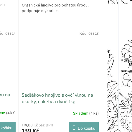
odu.
Organické hnojivo pro bohatou úrodu,
podporuje mykorhizu.
ód:
68824
Kód:
68823
ou na
Sedlákovo hnojivo s ovčí vlnou na
okurky, cukety a dýně 1kg
dem
(4 ks)
Skladem
(4 ks)
114,88 Kč bez DPH
 košíku
Do košíku
139 Kč