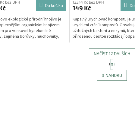
 Kč bez DPH
123,14 Kč bez DPH
Do košíku
Do
Kč
149 Kč
ovo ekologické přírodní hnojivo je
Kapalný urychlovač kompostu je u
plexnějším organickým hnojivem
urychlení zrání kompostů. Obsahu
m pro venkovní kyselomilné
užitečných bakterií a enzymů, kte
ny, zejména borůvky, muchovníky,
přirozenou cestou rozkládají odp
 a rododendrony....
organického původu v...
NAČÍST 12 DALŠÍCH
S
1
3
O
t
r
v
NAHORU
á
l
n
á
k
d
o
a
v
c
á
í
n
p
í
r
v
k