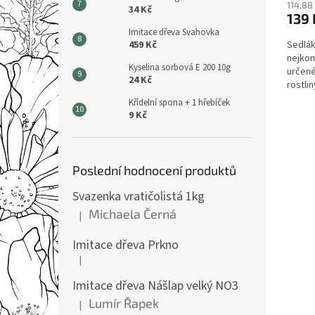
114,88
34 Kč
139 
Imitace dřeva Svahovka
Sedlák
459 Kč
nejkom
Kyselina sorbová E 200 10g
určené
24 Kč
rostli
azalky
Křídelní spona + 1 hřebíček
9 Kč
Poslední hodnocení produktů
Svazenka vratičolistá 1kg
Michaela Černá
|
Hodnocení produktu je 5 z 5 hvězdiček.
Imitace dřeva Prkno
|
Hodnocení produktu je 5 z 5 hvězdiček.
Imitace dřeva Nášlap velký NO3
Lumír Řapek
|
Hodnocení produktu je 5 z 5 hvězdiček.