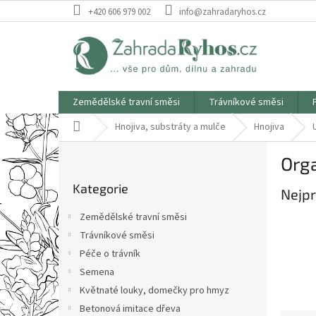
Přejít
+420 606 979 002
info@zahradaryhos.cz
na
obsah
Zemědělské travní směsi
Trávníkové směsi
Domů
Hnojiva, substráty a mulče
Hnojiva
P
Orga
o
Přeskočit
s
Kategorie
kategorie
Nejpr
t
r
Zemědělské travní směsi
a
Trávníkové směsi
n
Péče o trávník
n
í
Semena
p
Květnaté louky, domečky pro hmyz
a
Betonová imitace dřeva