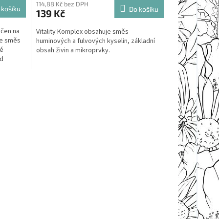
114,88 Kč bez DPH
 košíku
Do košíku
139 Kč
rčen na
Vitality Komplex obsahuje směs
je směs
huminových a fulvových kyselin, základní
ré
obsah živin a mikroprvky.
ad