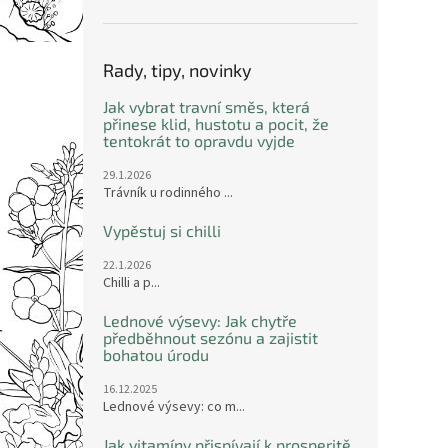
Rady, tipy, novinky
Jak vybrat travní směs, která
přinese klid, hustotu a pocit, že
tentokrát to opravdu vyjde
29.1.2026
Trávník u rodinného ...
Vypěstuj si chilli
22.1.2026
Chilli a p...
Lednové výsevy: Jak chytře
předběhnout sezónu a zajistit
bohatou úrodu
16.12.2025
Lednové výsevy: co m...
Jak vitamíny přispívají k prosperitě