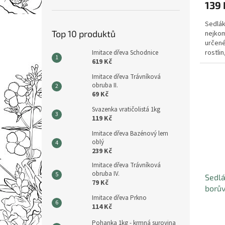
139 
Sedlák
Top 10 produktů
nejkom
určené
rostli
Imitace dřeva Schodnice
619 Kč
kvetouc
Imitace dřeva Trávníková
obruba II.
69 Kč
Svazenka vratičolistá 1kg
119 Kč
Imitace dřeva Bazénový lem
oblý
239 Kč
Imitace dřeva Trávníková
obruba IV.
Sedlá
79 Kč
borův
Imitace dřeva Prkno
114 Kč
Pohanka 1kg - krmná surovina