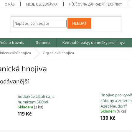
O NÁS
MOJE OBJEDNÁVKA
PŮJČOVNA ZAHRADNÍ TECHNIKY
HLEDAT
Péče o trávník
Semena
Květnaté louky, domečky pro hmyz
Univerzální hnojiva
Organická hnojiva
nická hnojiva
odávanější
Hnojivo pro vyv
Sedlákův žížalí čaj s
záhony a zelenin
humátem 500ml
Azet Neudorff
Skladem
(2 ks)
Skladem
(6 ks)
119 Kč
139 Kč