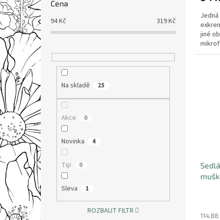
Cena
Jedná 
94
Kč
319
Kč
exkrem
jiné o
mikrof
žížaly.
Na skladě
25
Akce
0
Novinka
4
Tip
0
Sedlá
mušká
Sleva
1
ROZBALIT FILTR
114,88