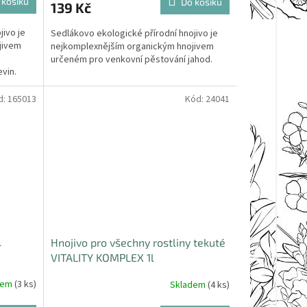
 košíku
Do košíku
139 Kč
jivo je
Sedlákovo ekologické přírodní hnojivo je
jivem
nejkomplexnějším organickým hnojivem
určeném pro venkovní pěstování jahod.
řevin.
d:
165013
Kód:
24041
l
Hnojivo pro všechny rostliny tekuté
VITALITY KOMPLEX 1l
dem
(3 ks)
Skladem
(4 ks)