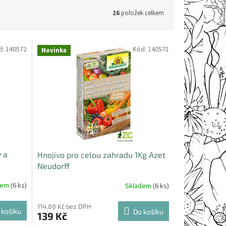
26
položek celkem
d:
140572
Kód:
140571
Novinka
 a
Hnojivo pro celou zahradu 1Kg Azet
Neudorff
dem
(6 ks)
Skladem
(6 ks)
114,88 Kč bez DPH
 košíku
Do košíku
139 Kč