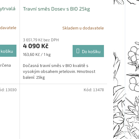
ytrvalá
Travní směs Dosev s BIO 25kg
davatele
Skladem u dodavatele
3 651,79 Kč bez DPH
4 090 Kč
 košíku
Do košíku
Měrná
163,60 Kč / 1 kg
cena:
určena
Dočasná travní směs v BIO kvalitě s
vysokým obsahem jetelovin. Hmotnost
balení: 25kg
ód:
13030
Kód:
13478