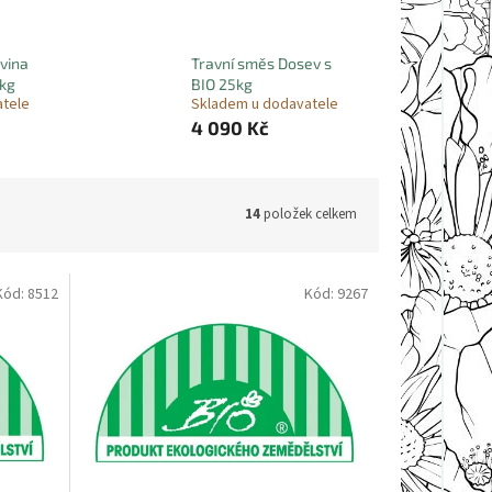
vina
Travní směs Dosev s
5kg
BIO 25kg
atele
Skladem u dodavatele
4 090 Kč
14
položek celkem
Kód:
8512
Kód:
9267