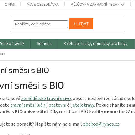
O NÁS
MOJE OBJEDNÁVKA
PŮJČOVNA ZAHRADNÍ TECHNIKY
HLEDAT
Péče o trávník
Semena
Květnaté louky, domečky pro hmyz
BIO
ní směsi s BIO
vní směsi s BIO
 si takové
zemědělské travní osivo
, abyste neslevili ze zásad eko
jdete
travní směsi luční
,
pastevní
či
jetelotrávy
. Pokud sháníte
zem
 směs s
BIO univerzální
. Díky certifikaci BIO kvality
nemusíte žáda
ujete se poradit? Napište nám na e-mail
obchod@ryhos.cz
.