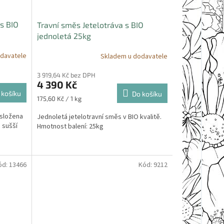
s BIO
Travní směs Jetelotráva s BIO
jednoletá 25kg
davatele
Skladem u dodavatele
3 919,64 Kč bez DPH
4 390 Kč
 košíku
Do košíku
Měrná
175,60 Kč / 1 kg
cena:
 složena
Jednoletá jetelotravní směs v BIO kvalitě.
h sušší
Hmotnost balení: 25kg
ód:
13466
Kód:
9212