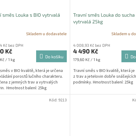
í směs Louka s BIO vytrvalá
Travní směs Louka do sucha 
vytrvalá 25kg
Skladem u dodavatele
Skladem u do
64 Kč bez DPH
4 008,93 Kč bez DPH
0 Kč
4 490 Kč
Do košíku
Do
Měrná
Kč / 1 kg
179,60 Kč / 1 kg
cena:
 směs v BIO kvalitě, která je určena
Travní směs v BIO kvalitě, která je
kládání porostů lučního charakteru.
z trav a jetelovin dobře snášejícíc
žena z jemných trav a vytrvalých
podmínky. Hmotnost balení: 25kg
vin. Hmotnost balení: 25kg
Kód:
9213
K