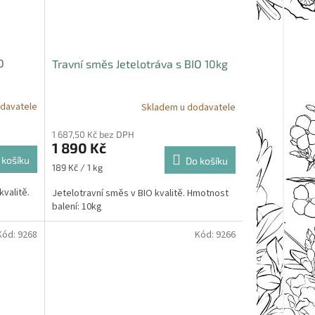
O
Travní směs Jetelotráva s BIO 10kg
davatele
Skladem u dodavatele
1 687,50 Kč bez DPH
1 890 Kč
 košíku
Do košíku
Měrná
189 Kč / 1 kg
cena:
kvalitě.
Jetelotravní směs v BIO kvalitě. Hmotnost
balení: 10kg
Kód:
9268
Kód:
9266