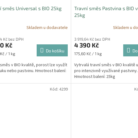
í směs Universal s BIO 25kg
Travní směs Pastvina s BIO v
25kg
Skladem u dodavatele
Skladem u do
64 Kč bez DPH
3 919,64 Kč bez DPH
0 Kč
4 390 Kč
Do košíku
Do
Měrná
Kč / 1 kg
175,60 Kč / 1 kg
cena:
 směs v BIO kvalitě, porost lze využít
Vytrvalá travní směs v BIO kvalitě 
ouku nebo pastvinu. Hmotnost balení:
pro intenzivně využívané pastviny.
Hmotnost balení: 25kg
Kód:
4299
K