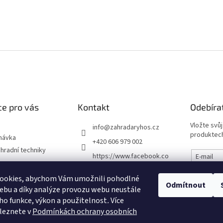
e pro vás
Kontakt
Odebíra
Vložte svů
info
@
zahradaryhos.cz
produktech
návka
+420 606 979 002
hradní techniky
https://www.facebook.co
E-mail
m/prodejnaRYHOS
podmínky
ookies, abychom Vám umožnili pohodlné
Vložením
zahradaryhos.cz
Odmítnout
chrany osobních
údajů
ebu a díky analýze provozu webu neustále
eho funkce, výkon a použitelnost
.
Více
leznete v
Podmínkách ochrany osobních
PŘIHL