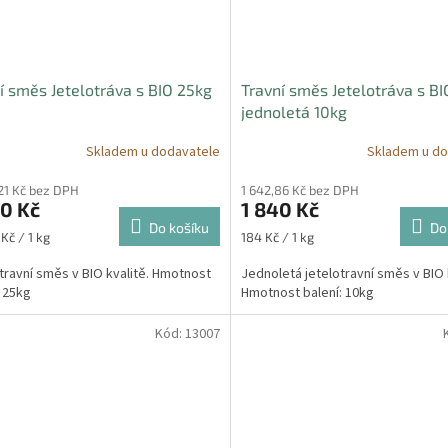
í směs Jetelotráva s BIO 25kg
Travní směs Jetelotráva s BI
jednoletá 10kg
Skladem u dodavatele
Skladem u do
21 Kč bez DPH
1 642,86 Kč bez DPH
0 Kč
1 840 Kč
Do košíku
Do
Měrná
Kč / 1 kg
184 Kč / 1 kg
cena:
travní směs v BIO kvalitě. Hmotnost
Jednoletá jetelotravní směs v BIO 
: 25kg
Hmotnost balení: 10kg
Kód:
13007