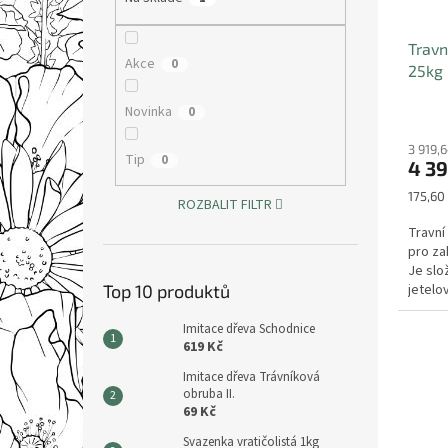
Travn
Akce
0
25kg
Novinka
0
3 919,
Tip
0
4 39
Měrná
175,60 
ROZBALIT FILTR
cena:
Travní
pro za
Je slo
Top 10 produktů
jetelo
Imitace dřeva Schodnice
619 Kč
Imitace dřeva Trávníková
obruba II.
69 Kč
Svazenka vratičolistá 1kg