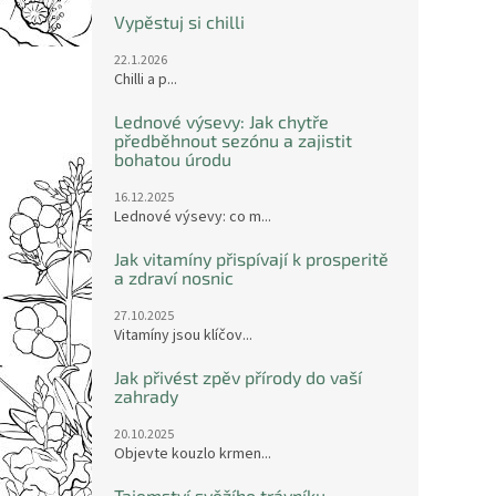
Vypěstuj si chilli
22.1.2026
Chilli a p...
Lednové výsevy: Jak chytře
předběhnout sezónu a zajistit
bohatou úrodu
16.12.2025
Lednové výsevy: co m...
Jak vitamíny přispívají k prosperitě
a zdraví nosnic
27.10.2025
Vitamíny jsou klíčov...
Jak přivést zpěv přírody do vaší
zahrady
20.10.2025
Objevte kouzlo krmen...
Tajemství svěžího trávníku