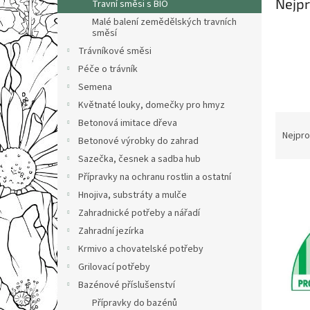
n
Nejpr
Travní směsi s BIO
e
Malé balení zemědělských travních
l
směsí
Trávníkové směsi
Péče o trávník
Semena
Květnaté louky, domečky pro hmyz
Ř
Betonová imitace dřeva
a
Nejpro
Betonové výrobky do zahrad
z
Sazečka, česnek a sadba hub
e
Přípravky na ochranu rostlin a ostatní
V
n
ý
í
Hnojiva, substráty a mulče
p
p
Zahradnické potřeby a nářadí
i
r
Zahradní jezírka
s
o
Krmivo a chovatelské potřeby
p
d
Grilovací potřeby
r
u
o
k
Bazénové příslušenství
d
t
Přípravky do bazénů