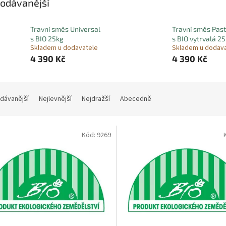
odávanější
Travní směs Universal
Travní směs Past
s BIO 25kg
s BIO vytrvalá 2
Skladem u dodavatele
Skladem u dodav
4 390 Kč
4 390 Kč
dávanější
Nejlevnější
Nejdražší
Abecedně
Kód:
9269