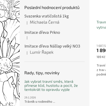
Poslední hodnocení produktů
Svazenka vratičolistá 1kg
Michaela Černá
Travn
|
Hodnocení produktu je 5 z 5 hvězdiček.
vytrv
Imitace dřeva Prkno
|
Hodnocení produktu je 5 z 5 hvězdiček.
Imitace dřeva Nášlap velký NO3
1 687,
1 89
Lumír Řapek
|
Hodnocení produktu je 5 z 5 hvězdiček.
Měrná
189 Kč 
cena:
Travní
z trav
Rady, tipy, novinky
podmín
Jak vybrat travní směs, která
přinese klid, hustotu a pocit, že
tentokrát to opravdu vyjde
29.1.2026
Trávník u rodinného ...