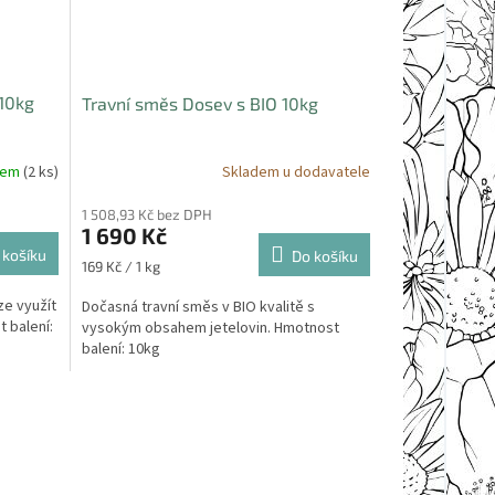
 10kg
Travní směs Dosev s BIO 10kg
dem
(2 ks)
Skladem u dodavatele
1 508,93 Kč bez DPH
1 690 Kč
 košíku
Do košíku
Měrná
169 Kč / 1 kg
cena:
ze využít
Dočasná travní směs v BIO kvalitě s
 balení:
vysokým obsahem jetelovin. Hmotnost
balení: 10kg