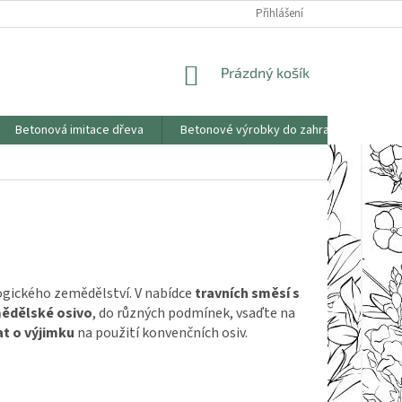
KONTAKTY
OBCHODNÍ PODMÍNKY
PODMÍNKY OCHRANY OSOBNÍCH
Přihlášení
NÁKUPNÍ
Prázdný košík
KOŠÍK
Betonová imitace dřeva
Betonové výrobky do zahrad
Saze
logického zemědělství. V nabídce
travních směsí s
ědělské osivo
, do různých podmínek, vsaďte na
t o výjimku
na použití konvenčních osiv.