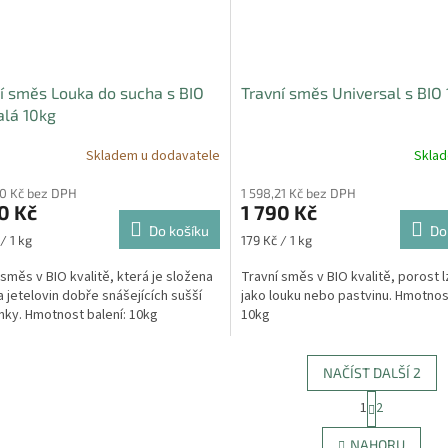
í směs Louka do sucha s BIO
Travní směs Universal s BIO
alá 10kg
Skladem u dodavatele
Skla
50 Kč bez DPH
1 598,21 Kč bez DPH
0 Kč
1 790 Kč
Do košíku
Do
Měrná
/ 1 kg
179 Kč / 1 kg
cena:
 směs v BIO kvalitě, která je složena
Travní směs v BIO kvalitě, porost l
 a jetelovin dobře snášejících sušší
jako louku nebo pastvinu. Hmotnost
ky. Hmotnost balení: 10kg
10kg
NAČÍST DALŠÍ 2
S
1
2
O
t
r
v
NAHORU