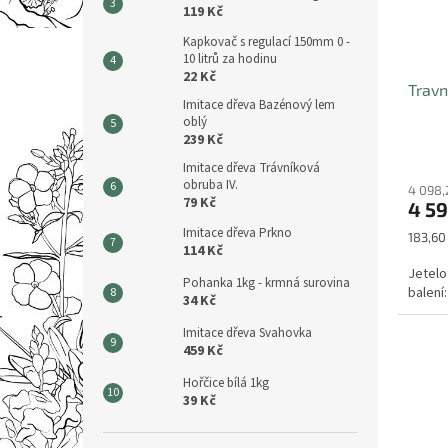
119 Kč
Kapkovač s regulací 150mm 0 -
10 litrů za hodinu
22 Kč
Travn
Imitace dřeva Bazénový lem
oblý
239 Kč
Imitace dřeva Trávníková
obruba IV.
4 098,
79 Kč
4 59
Imitace dřeva Prkno
Měrná
183,60 
114 Kč
cena:
Jetelo
Pohanka 1kg - krmná surovina
balení
34 Kč
Imitace dřeva Svahovka
459 Kč
Hořčice bílá 1kg
39 Kč