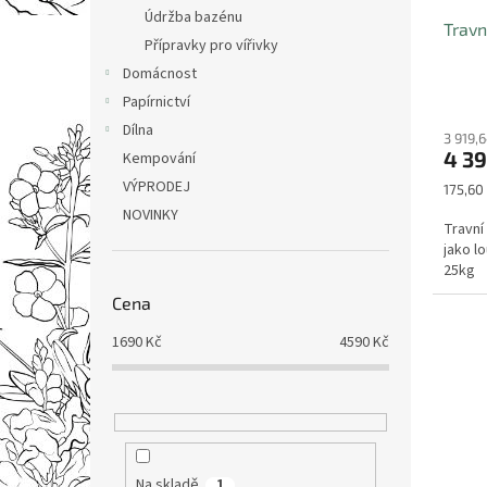
u
ů
Údržba bazénu
Travn
k
Přípravky pro vířivky
t
Domácnost
ů
Papírnictví
Dílna
3 919,
4 39
Kempování
VÝPRODEJ
Měrná
175,60 
cena:
NOVINKY
Travní
jako l
25kg
Cena
1690
Kč
4590
Kč
Na skladě
1