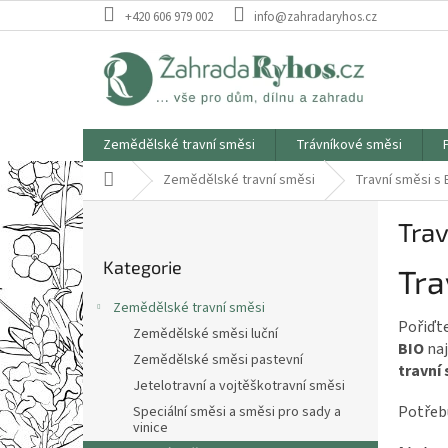
Přejít
+420 606 979 002
info@zahradaryhos.cz
na
obsah
Zemědělské travní směsi
Trávníkové směsi
Domů
Zemědělské travní směsi
Travní směsi s 
P
Trav
o
Přeskočit
s
Kategorie
kategorie
Tra
t
r
Zemědělské travní směsi
a
Pořiďte
Zemědělské směsi luční
n
BIO
na
Zemědělské směsi pastevní
n
travní
í
Jetelotravní a vojtěškotravní směsi
p
Potřeb
Speciální směsi a směsi pro sady a
vinice
a