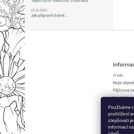
15.10.2025
Jak připravit trávní...
Z
á
p
a
t
Informac
í
O nás
Moje objed
Půjčovna za
Kontakty
Obchodní 
Používáme c
Podmínky o
prohlížení w
údajů
zlepšovali j
informací na
údajů
.