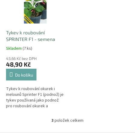
Tykev k roubování
SPRINTER F1 - semena
Skladem
(7 ks)
43,66 Kč bez DPH
48,90 Kč
Do košíku
Tykev k roubování okurek i
melounů Sprinter F1 (podnož) je
tykev používaná jako podnož
pro roubování okurek a
melounů, má výbornou afinitu s
většinou pěstovaných odrůd,
3
položek celkem
O
vyniká...
v
l