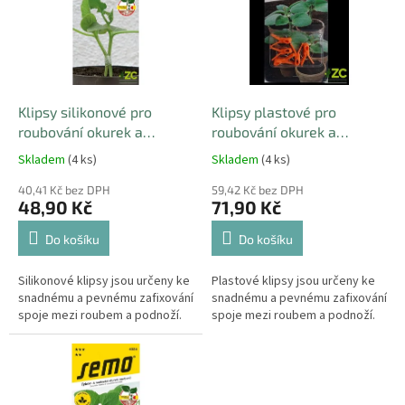
d
i
u
s
k
p
t
r
ů
o
d
Klipsy silikonové pro
Klipsy plastové pro
u
roubování okurek a
roubování okurek a
k
melounů - 5 ks "Roubuj s
melounů - 5 ks "Roubuj s
Skladem
(4 ks)
Skladem
(4 ks)
t
námi"
námi" oranžové
ů
40,41 Kč bez DPH
59,42 Kč bez DPH
48,90 Kč
71,90 Kč
Do košíku
Do košíku
Silikonové klipsy jsou určeny ke
Plastové klipsy jsou určeny ke
snadnému a pevnému zafixování
snadnému a pevnému zafixování
spoje mezi roubem a podnoží.
spoje mezi roubem a podnoží.