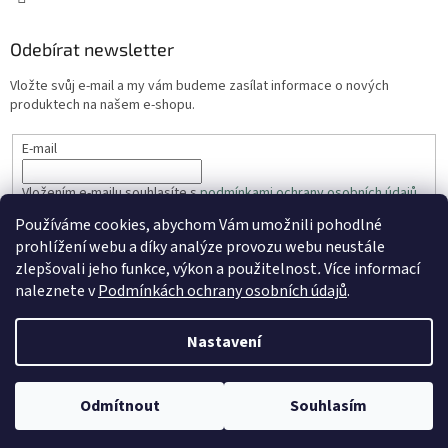
Odebírat newsletter
Vložte svůj e-mail a my vám budeme zasílat informace o nových
produktech na našem e-shopu.
E-mail
Vložením e-mailu souhlasíte s
podmínkami ochrany osobních údajů
Používáme cookies, abychom Vám umožnili pohodlné
PŘIHLÁSIT SE
prohlížení webu a díky analýze provozu webu neustále
zlepšovali jeho funkce, výkon a použitelnost
.
Více informací
naleznete v
Podmínkách ochrany osobních údajů
.
Vytvořil Shoptet
Nastavení
Copyright 2026
ZahradaRyhos.cz
. Všechna práva vyhrazena.
Odmítnout
Souhlasím
Upravit nastavení cookies