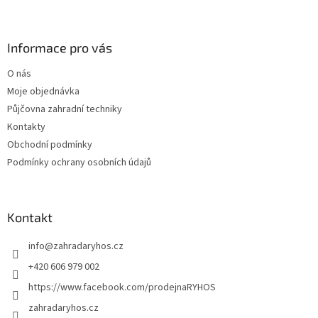
Z
á
á
d
p
a
a
Informace pro vás
c
t
í
O nás
í
p
Moje objednávka
r
v
Půjčovna zahradní techniky
k
Kontakty
y
Obchodní podmínky
v
ý
Podmínky ochrany osobních údajů
p
i
s
u
Kontakt
info
@
zahradaryhos.cz
+420 606 979 002
https://www.facebook.com/prodejnaRYHOS
zahradaryhos.cz