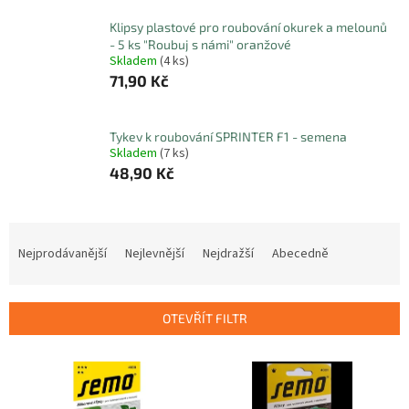
Klipsy plastové pro roubování okurek a melounů
- 5 ks "Roubuj s námi" oranžové
Skladem
(4 ks)
71,90 Kč
Tykev k roubování SPRINTER F1 - semena
Skladem
(7 ks)
48,90 Kč
Ř
a
Nejprodávanější
Nejlevnější
Nejdražší
Abecedně
z
e
n
OTEVŘÍT FILTR
í
p
V
r
ý
o
p