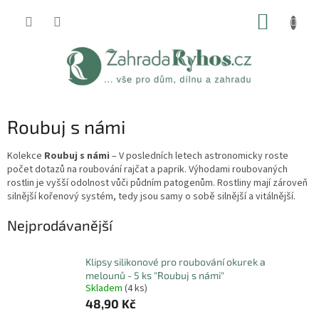
Přejít
NÁKUP
na
obsah
KOŠÍK
Roubuj s námi
Kolekce
Roubuj s námi
– V posledních letech astronomicky roste
počet dotazů na roubování rajčat a paprik. Výhodami roubovaných
rostlin je vyšší odolnost vůči půdním patogenům. Rostliny mají zároveň
silnější kořenový systém, tedy jsou samy o sobě silnější a vitálnější.
Nejprodávanější
Klipsy silikonové pro roubování okurek a
melounů - 5 ks "Roubuj s námi"
Skladem
(4 ks)
48,90 Kč