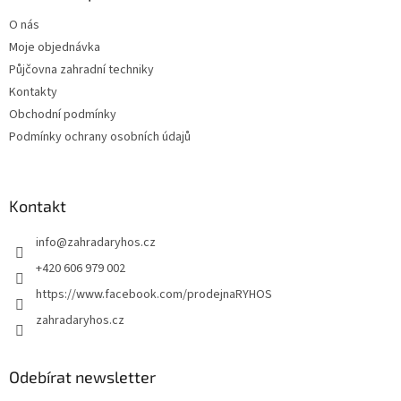
t
í
O nás
í
p
Moje objednávka
r
v
Půjčovna zahradní techniky
k
Kontakty
y
Obchodní podmínky
v
ý
Podmínky ochrany osobních údajů
p
i
s
u
Kontakt
info
@
zahradaryhos.cz
+420 606 979 002
https://www.facebook.com/prodejnaRYHOS
zahradaryhos.cz
Odebírat newsletter