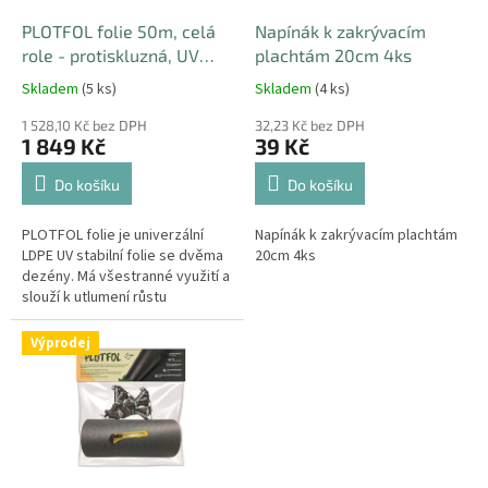
o
d
PLOTFOL folie 50m, celá
Napínák k zakrývacím
u
role - protiskluzná, UV
plachtám 20cm 4ks
k
stabilní černá
Skladem
(5 ks)
Skladem
(4 ks)
t
ů
1 528,10 Kč bez DPH
32,23 Kč bez DPH
1 849 Kč
39 Kč
Do košíku
Do košíku
PLOTFOL folie je univerzální
Napínák k zakrývacím plachtám
LDPE UV stabilní folie se dvěma
20cm 4ks
dezény. Má všestranné využití a
slouží k utlumení růstu
nežádoucí trávy a plevele pod
stojící ploty. Protiskluzný...
Výprodej
Sleva