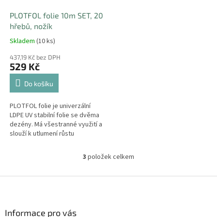
PLOTFOL folie 10m SET, 20
hřebů, nožík
Skladem
(10 ks)
437,19 Kč bez DPH
529 Kč
Do košíku
PLOTFOL folie je univerzální
LDPE UV stabilní folie se dvěma
dezény. Má všestranné využití a
slouží k utlumení růstu
nežádoucí trávy a plevele pod
stojící ploty. Protiskluzný...
3
položek celkem
O
v
l
Z
á
á
d
p
a
a
Informace pro vás
c