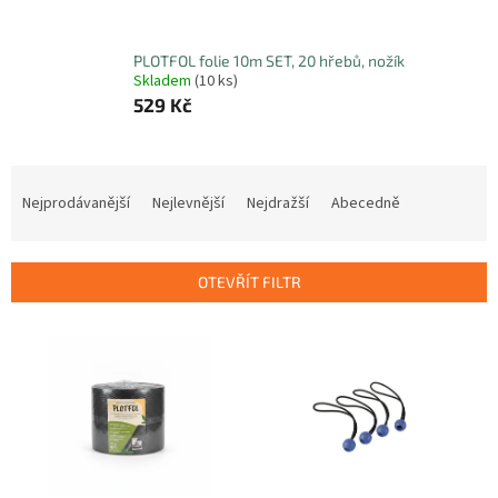
PLOTFOL folie 10m SET, 20 hřebů, nožík
Skladem
(10 ks)
529 Kč
Ř
a
Nejprodávanější
Nejlevnější
Nejdražší
Abecedně
z
e
n
OTEVŘÍT FILTR
í
p
V
r
ý
o
p
d
i
u
s
k
p
t
r
ů