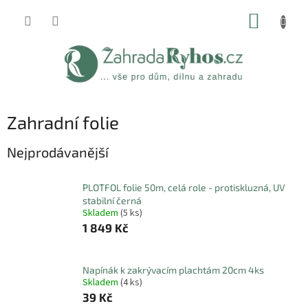
Přejít
NÁKUP
na
obsah
KOŠÍK
Zahradní folie
Nejprodávanější
PLOTFOL folie 50m, celá role - protiskluzná, UV
stabilní černá
Skladem
(5 ks)
1 849 Kč
Napínák k zakrývacím plachtám 20cm 4ks
Skladem
(4 ks)
39 Kč