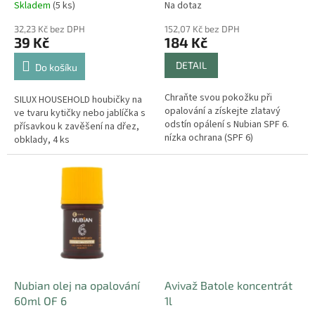
Skladem
(5 ks)
Na dotaz
t
přísavka Sidolux
ů
32,23 Kč bez DPH
152,07 Kč bez DPH
39 Kč
184 Kč
DETAIL
Do košíku
Chraňte svou pokožku při
SILUX HOUSEHOLD houbičky na
opalování a získejte zlatavý
ve tvaru kytičky nebo jablíčka s
odstín opálení s Nubian SPF 6.
přísavkou k zavěšení na dřez,
nízka ochrana (SPF 6)
obklady, 4 ks
kombinace UVA/UVB filtrů –
ochrana pokožky před
škodlivými vlivy...
Nubian olej na opalování
Avivaž Batole koncentrát
60ml OF 6
1l