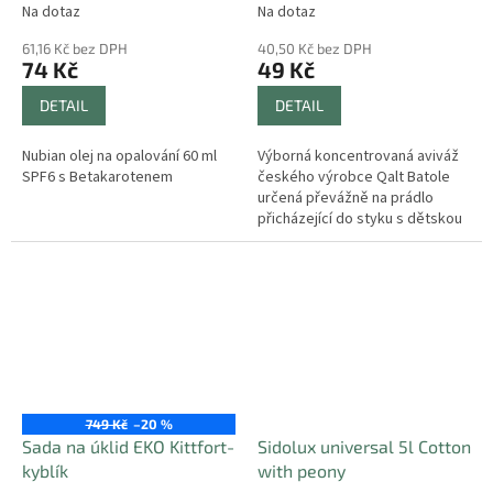
Na dotaz
Na dotaz
61,16 Kč bez DPH
40,50 Kč bez DPH
74 Kč
49 Kč
DETAIL
DETAIL
Nubian olej na opalování 60 ml
Výborná koncentrovaná aviváž
SPF6 s Betakarotenem
českého výrobce Qalt Batole
určená převážně na prádlo
přicházející do styku s dětskou
pokožku, která je nejvíce
vystavena rizikům podráždění
a...
749 Kč
–20 %
Sada na úklid EKO Kittfort-
Sidolux universal 5l Cotton
kyblík
with peony