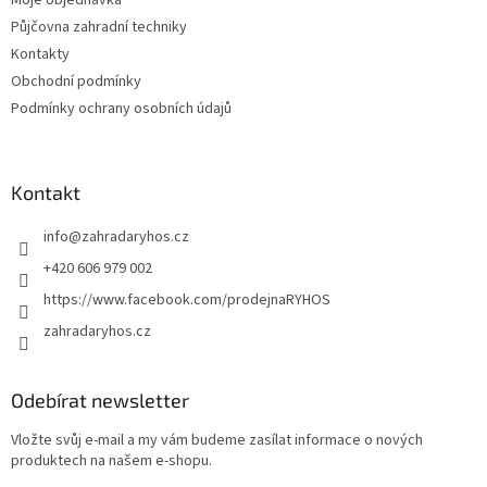
Moje objednávka
y
v
Půjčovna zahradní techniky
ý
Kontakty
p
Obchodní podmínky
i
s
Podmínky ochrany osobních údajů
u
Kontakt
info
@
zahradaryhos.cz
+420 606 979 002
https://www.facebook.com/prodejnaRYHOS
zahradaryhos.cz
Odebírat newsletter
Vložte svůj e-mail a my vám budeme zasílat informace o nových
produktech na našem e-shopu.