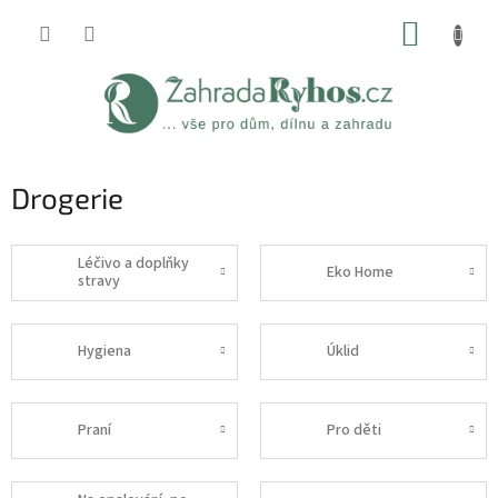
Přejít
NÁKUP
na
obsah
KOŠÍK
Drogerie
Léčivo a doplňky
Eko Home
stravy
Hygiena
Úklid
Praní
Pro děti