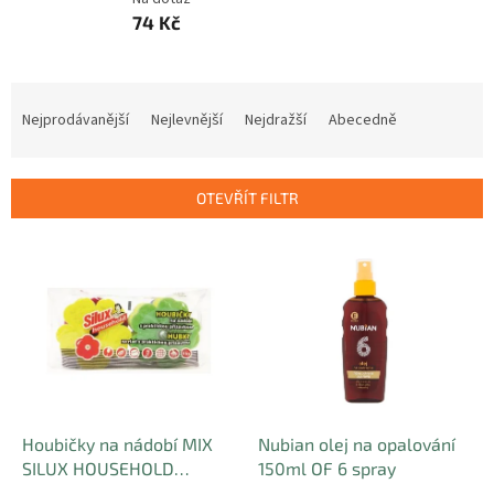
74 Kč
Ř
a
Nejprodávanější
Nejlevnější
Nejdražší
Abecedně
z
e
n
OTEVŘÍT FILTR
í
p
V
r
ý
o
p
d
i
u
s
k
p
t
r
ů
o
d
Houbičky na nádobí MIX
Nubian olej na opalování
u
SILUX HOUSEHOLD
150ml OF 6 spray
k
jablka/kytičky 4 ks +