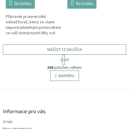
Do košíku
Do košíku
Přípravek je univerzální
odmašťovač, který se stane
nepostradatelným pomocníkem
ve vaší domácnosti! Díky své
etiketě můžete znát přípravek
jako KOHOUT.
NAČÍST 12 DALŠÍCH
S
1
30
t
O
r
360
položek celkem
v
á
l
NAHORU
n
á
k
d
o
v
Z
a
á
c
á
n
í
p
í
p
a
Informace pro vás
r
t
v
O nás
í
k