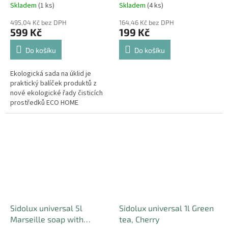
Skladem
(1 ks)
Skladem
(4 ks)
495,04 Kč bez DPH
164,46 Kč bez DPH
599 Kč
199 Kč
Do košíku
Do košíku
Ekologická sada na úklid je
praktický balíček produktů z
nové ekologické řady čisticích
prostředků ECO HOME
PRODUCT pro péči o váš
domov. Obsahuje osvědčené
pomocníky pro běžný...
Sidolux universal 5l
Sidolux universal 1l Green
Marseille soap with
tea, Cherry