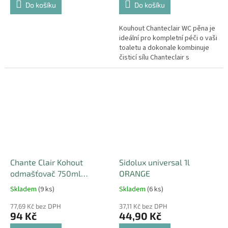
Do košíku
Do košíku
Kouhout Chanteclair WC pěna je
ideální pro kompletní péči o vaši
toaletu a dokonale kombinuje
čisticí sílu Chanteclair s
hygienou k odstranění
choroboplodných zárodků a...
Chante Clair Kohout
Sidolux universal 1l
odmašťovač 750ml
ORANGE
Marsiglia
Skladem
(9 ks)
Skladem
(6 ks)
77,69 Kč bez DPH
37,11 Kč bez DPH
94 Kč
44,90 Kč