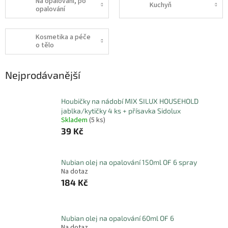
Na opalování, po
Kuchyň
opalování
Kosmetika a péče
o tělo
Nejprodávanější
Houbičky na nádobí MIX SILUX HOUSEHOLD
jablka/kytičky 4 ks + přísavka Sidolux
Skladem
(5 ks)
39 Kč
Nubian olej na opalování 150ml OF 6 spray
Na dotaz
184 Kč
Nubian olej na opalování 60ml OF 6
Na dotaz