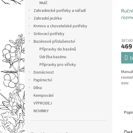
Mulč
Zahradnické potřeby a nářadí
Ruční
rozme
Zahradní jezírka
hnoji
Krmivo a chovatelské potřeby
2,7l
Grilovací potřeby
387,60
Bazénové příslušenství
469
Přípravky do bazénů
Údržba bazénu
D
Přípravky pro vířivky
Manuál
Domácnost
rovnom
Papírnictví
osiv.
Dílna
Kempování
VÝPRODEJ
NOVINKY
Popi
Det