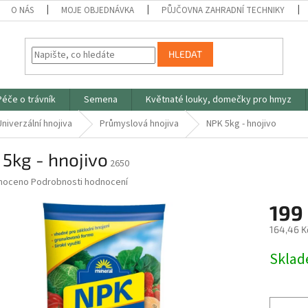
O NÁS
MOJE OBJEDNÁVKA
PŮJČOVNA ZAHRADNÍ TECHNIKY
HLEDAT
Péče o trávník
Semena
Květnaté louky, domečky pro hmyz
Univerzální hnojiva
Průmyslová hnojiva
NPK 5kg - hnojivo
5kg - hnojivo
2650
né
noceno
Podrobnosti hodnocení
ní
199
u
164,46 K
Měrná
Skla
cena:
ek.