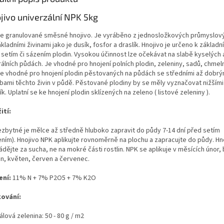
jivo univerzální NPK 5kg
je granulované směsné hnojivo. Je vyráběno z jednosložkových průmyslový
kladními živinami jako je dusík, fosfor a draslík. Hnojivo je určeno k základ
 setím či sázením plodin. Vysokou účinnost lze očekávat na slabě kyselých 
álních půdách. Je vhodné pro hnojení polních plodin, zeleniny, sadů, chmelni
je vhodné pro hnojení plodin pěstovaných na půdách se středními až dobrý
bami těchto živin v půdě. Pěstované plodiny by se měly vyznačovat nižšími
ík. Uplatní se ke hnojení plodin sklízených na zeleno ( listové zeleniny ).
ití:
ezbytné je mělce až středně hluboko zapravit do půdy 7-14 dní před setím
ením). Hnojivo NPK aplikujte rovnoměrně na plochu a zapracujte do půdy. Hn
dějte za sucha, ne na mokré části rostlin. NPK se aplikuje v měsících únor,
n, květen, červen a červenec.
ení:
11% N + 7% P2O5 + 7% K2O
ování:
lová zelenina: 50 - 80 g / m2