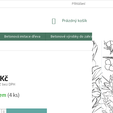
KONTAKTY
OBCHODNÍ PODMÍNKY
PODMÍNKY OCHRANY OSOBNÍCH
Přihlášení
NÁKUPNÍ
Prázdný košík
KOŠÍK
Betonová imitace dřeva
Betonové výrobky do zahrad
Saze
 Kč
č bez DPH
dem
(4 ks)