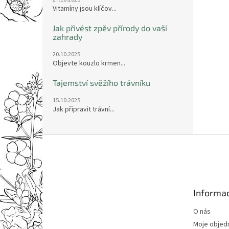
Vitamíny jsou klíčov...
Jak přivést zpěv přírody do vaší
zahrady
20.10.2025
Objevte kouzlo krmen...
Tajemství svěžího trávníku
15.10.2025
Jak připravit trávní...
Z
á
p
a
t
Informac
í
O nás
Moje objed