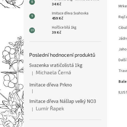
34 Kč
Mrkev
Imitace dřeva Svahovka
Rajča
459 Kč
Hořčice bílá 1kg
Cibul
39 Kč
Jádro
Jahod
Poslední hodnocení produktů
Další
Svazenka vratičolistá 1kg
Travn
Michaela Černá
|
Hodnocení produktu je 5 z 5 hvězdiček.
Bale
Imitace dřeva Prkno
|
ILUS
Hodnocení produktu je 5 z 5 hvězdiček.
Imitace dřeva Nášlap velký NO3
Lumír Řapek
|
Hodnocení produktu je 5 z 5 hvězdiček.