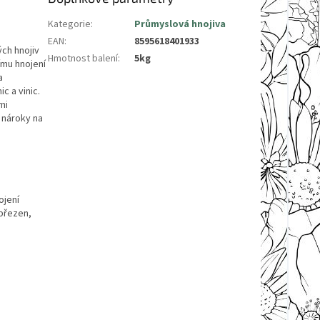
Kategorie
:
Průmyslová hnojiva
EAN
:
8595618401933
ch hnojiv
Hmotnost balení
:
5kg
nímu hnojení
a
c a vinic.
mi
 nároky na
ojení
 březen,