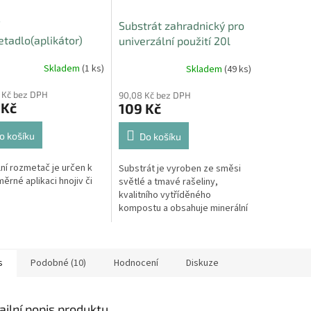
Substrát zahradnický pro
tadlo(aplikátor)
univerzální použití 20l
v a travního osení
Skladem
(1 ks)
Skladem
(49 ks)
 Kč bez DPH
90,08 Kč bez DPH
 Kč
109 Kč
o košíku
Do košíku
ní rozmetač je určen k
Substrát je vyroben ze směsi
ěrné aplikaci hnojiv či
světlé a tmavé rašeliny,
kvalitního vytříděného
kompostu a obsahuje minerální
vícesložkové hnojivo CERERIT.
s
Podobné (10)
Hodnocení
Diskuze
ailní popis produktu