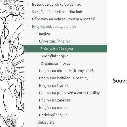
n
Betonové výrobky do zahrad
e
Sazečka, česnek a sadba hub
l
Přípravky na ochranu rostlin a ostatní
Hnojiva, substráty a mulče
Hnojiva
Univerzální hnojiva
Průmyslová hnojiva
Speciální hnojiva
Organická hnojiva
Hnojiva na okrasné stromy a keře
Hnojiva na balkónové rostliny
Souvi
Hnojiva na trávník
Hnojiva na pokojové a vodní rostliny
Hnojiva na zeleninu
Hnojiva na ovoce
Podzimní hnojiva
Substráty