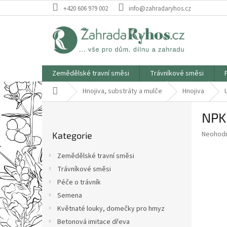
Přejít
+420 606 979 002
info@zahradaryhos.cz
na
obsah
Zemědělské travní směsi
Trávníkové směsi
Domů
Hnojiva, substráty a mulče
Hnojiva
P
NPK 
o
Přeskočit
s
Průměr
Neohod
Kategorie
kategorie
t
hodnoce
r
produkt
Zemědělské travní směsi
a
je
Trávníkové směsi
0,0
n
z
Péče o trávník
n
5
í
Semena
hvězdič
p
Květnaté louky, domečky pro hmyz
a
Betonová imitace dřeva