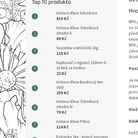
Top 10 produktů
Hno
Imitace dřeva Schodnice
619 Kč
NPK 
se zá
Imitace dřeva Trávníková
obruba II.
před
69 Kč
neutr
NPK 
Svazenka vratičolistá 1kg
záso
119 Kč
drasl
Kapkovač s regulací 150mm 0 -
10 litrů za hodinu
Použ
22 Kč
Je n
Imitace dřeva Bazénový lem
(sáz
oblý
prová
239 Kč
dube
Imitace dřeva Trávníková
obruba IV.
Slož
79 Kč
Dávk
Imitace dřeva Prkno
114 Kč
Košťá
Pohanka 1kg - krmná surovina