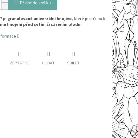
Přidat do košíku
7 je
granulované univerzální hnojivo
, které je určeno k
mu hnojení před setím či sázením plodin
.
informace
ZEPTAT SE
HLÍDAT
SDÍLET