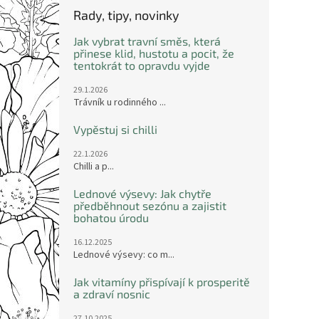
Rady, tipy, novinky
Jak vybrat travní směs, která
přinese klid, hustotu a pocit, že
tentokrát to opravdu vyjde
29.1.2026
Trávník u rodinného ...
Vypěstuj si chilli
22.1.2026
Chilli a p...
Lednové výsevy: Jak chytře
předběhnout sezónu a zajistit
bohatou úrodu
16.12.2025
Lednové výsevy: co m...
Jak vitamíny přispívají k prosperitě
a zdraví nosnic
27.10.2025