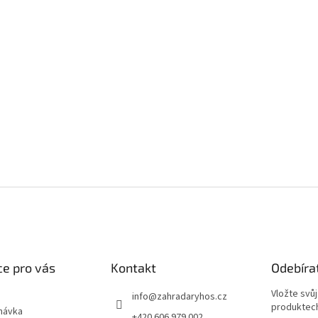
e pro vás
Kontakt
Odebíra
Vložte svů
info
@
zahradaryhos.cz
produktech
návka
+420 606 979 002