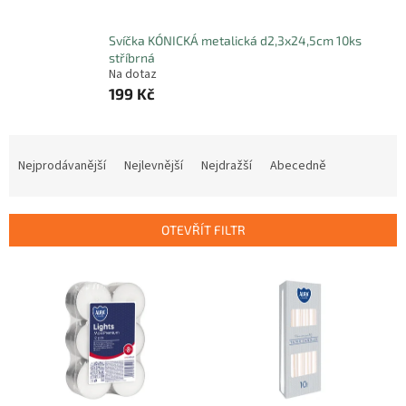
Svíčka KÓNICKÁ metalická d2,3x24,5cm 10ks
stříbrná
Na dotaz
199 Kč
Ř
a
Nejprodávanější
Nejlevnější
Nejdražší
Abecedně
z
e
n
OTEVŘÍT FILTR
í
p
V
r
ý
o
p
d
i
u
s
k
p
t
r
ů