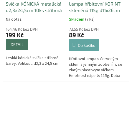
Svíčka KÓNICKÁ metalická
Lampa hřbitovní KORINT
d2,3x24,5cm 10ks stříbrná
skleněná 115g d11x26cm
Na dotaz
Skladem
(7 ks)
164,46 Kč bez DPH
73,55 Kč bez DPH
199 Kč
89 Kč
DETAIL
Do košíku
Lesklá kónická svíčka stříbrné
Hřbitovní lampa s červeným
barvy. Velikost: d2,3 x 24,5 cm
sklem a jemným zdobením, se
zlatým plastovým víčkem.
Hmotnost náplně: 115g. Doba
hoření: 30h. Velikost: průměr
11cm, výška 26cm.