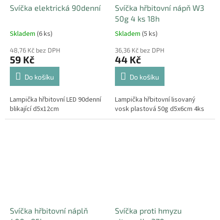
Svíčka elektrická 90denní
Svíčka hřbitovní nápň W3
50g 4 ks 18h
Skladem
(6 ks)
Skladem
(5 ks)
48,76 Kč bez DPH
36,36 Kč bez DPH
59 Kč
44 Kč
Do košíku
Do košíku
Lampička hřbitovní LED 90denní
Lampička hřbitovní lisovaný
blikající d5x12cm
vosk plastová 50g d5x6cm 4ks
Svíčka hřbitovní náplň
Svíčka proti hmyzu