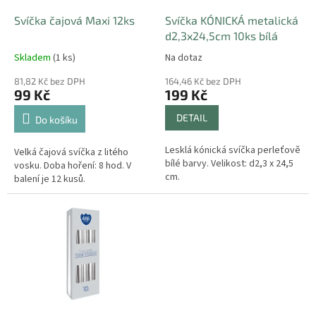
o
d
Svíčka čajová Maxi 12ks
Svíčka KÓNICKÁ metalická
u
d2,3x24,5cm 10ks bílá
k
Skladem
(1 ks)
Na dotaz
t
ů
81,82 Kč bez DPH
164,46 Kč bez DPH
99 Kč
199 Kč
DETAIL
Do košíku
Lesklá kónická svíčka perleťově
Velká čajová svíčka z litého
bílé barvy. Velikost: d2,3 x 24,5
vosku. Doba hoření: 8 hod. V
cm.
balení je 12 kusů.