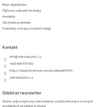
í
k
Moje objednávka
y
v
Půjčovna zahradní techniky
ý
Kontakty
p
Obchodní podmínky
i
s
Podmínky ochrany osobních údajů
u
Kontakt
info
@
zahradaryhos.cz
+420 606 979 002
https://www.facebook.com/prodejnaRYHOS
zahradaryhos.cz
Odebírat newsletter
Vložte svůj e-mail a my vám budeme zasílat informace o nových
produktech na našem e-shopu.