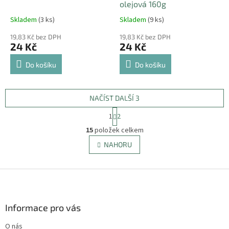
olejová 160g
Skladem
(3 ks)
Skladem
(9 ks)
19,83 Kč bez DPH
19,83 Kč bez DPH
24 Kč
24 Kč
Do košíku
Do košíku
NAČÍST DALŠÍ 3
S
1
2
t
O
r
15
položek celkem
v
á
l
NAHORU
n
á
k
d
o
v
Z
a
á
c
á
n
í
p
í
p
a
Informace pro vás
r
t
v
O nás