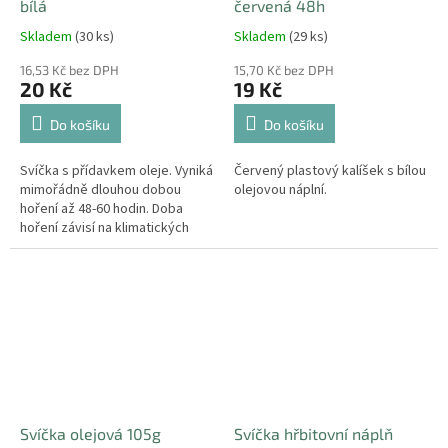
bílá
červená 48h
Skladem
(30 ks)
Skladem
(29 ks)
16,53 Kč bez DPH
15,70 Kč bez DPH
20 Kč
19 Kč
Do košíku
Do košíku
Svíčka s přídavkem oleje. Vyniká
Červený plastový kalíšek s bílou
mimořádně dlouhou dobou
olejovou náplní.
hoření až 48-60 hodin. Doba
hoření závisí na klimatických
podmínkách. Určeno pro
venkovní použití.
Svíčka olejová 105g
Svíčka hřbitovní náplň