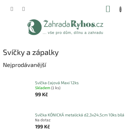
Přejít
NÁKUP
na
obsah
KOŠÍK
Svíčky a zápalky
Nejprodávanější
Svíčka čajová Maxi 12ks
Skladem
(1 ks)
99 Kč
Svíčka KÓNICKÁ metalická d2,3x24,5cm 10ks bílá
Na dotaz
199 Kč