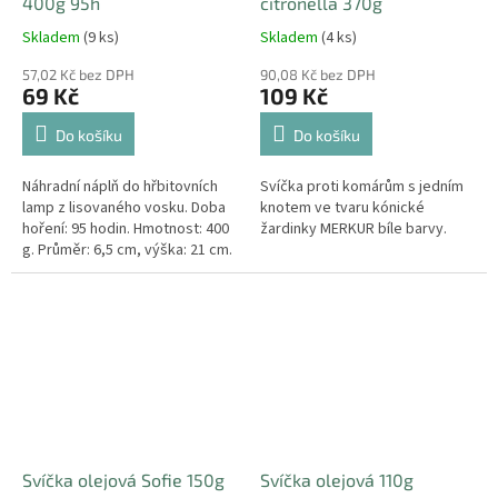
400g 95h
citronella 370g
Skladem
(9 ks)
Skladem
(4 ks)
57,02 Kč bez DPH
90,08 Kč bez DPH
69 Kč
109 Kč
Do košíku
Do košíku
Náhradní náplň do hřbitovních
Svíčka proti komárům s jedním
lamp z lisovaného vosku. Doba
knotem ve tvaru kónické
hoření: 95 hodin. Hmotnost: 400
žardinky MERKUR bíle barvy.
g. Průměr: 6,5 cm, výška: 21 cm.
Svíčka olejová Sofie 150g
Svíčka olejová 110g