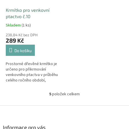
Krmítko pro venkovní
ptactvo č.10
Skladem
(1 ks)
238,84 Kč bez DPH
289 Kč
Do košíku
Prostorné dřevěné krmítko je
určeno pro přikrmování
venkovního ptactva v průběhu
celého ročního období,
převážně v zimě. Rozměry:
délka 24 cm, hloubka 40 cm,
5
položek celkem
O
výška 20 cm. Barva:...
v
l
Z
á
á
d
p
a
a
Informace pro vás