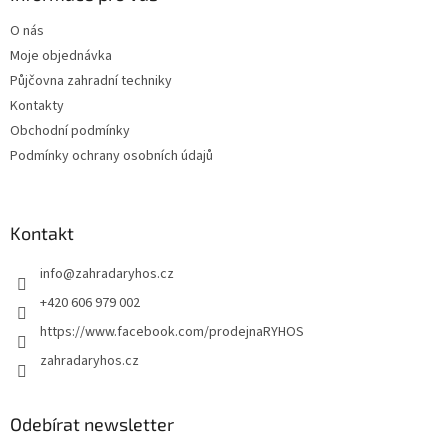
c
t
í
O nás
í
p
Moje objednávka
r
v
Půjčovna zahradní techniky
k
Kontakty
y
Obchodní podmínky
v
ý
Podmínky ochrany osobních údajů
p
i
s
u
Kontakt
info
@
zahradaryhos.cz
+420 606 979 002
https://www.facebook.com/prodejnaRYHOS
zahradaryhos.cz
Odebírat newsletter