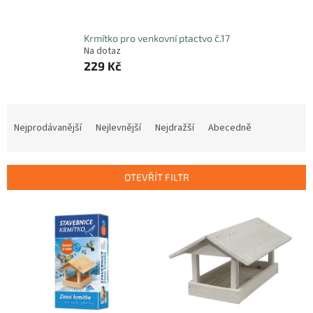
Krmítko pro venkovní ptactvo č.17
Na dotaz
229 Kč
Ř
a
Nejprodávanější
Nejlevnější
Nejdražší
Abecedně
z
e
n
OTEVŘÍT FILTR
í
p
V
r
ý
o
p
d
i
u
s
k
p
t
r
ů