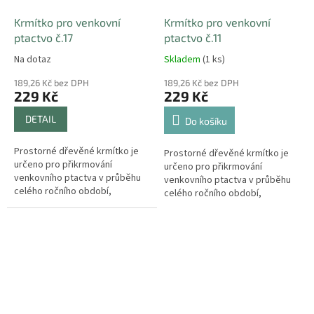
Krmítko pro venkovní
Krmítko pro venkovní
ptactvo č.17
ptactvo č.11
Na dotaz
Skladem
(1 ks)
189,26 Kč bez DPH
189,26 Kč bez DPH
229 Kč
229 Kč
DETAIL
Do košíku
Prostorné dřevěné krmítko je
Prostorné dřevěné krmítko je
určeno pro přikrmování
určeno pro přikrmování
venkovního ptactva v průběhu
venkovního ptactva v průběhu
celého ročního období,
celého ročního období,
převážně v zimě. Rozměry:
převážně v zimě. Rozměry:
délka 24 cm, hloubka 30 cm,
délka 24 cm, hloubka 30 cm,
výška 20 cm. Barva:...
výška 20 cm. Barva:...