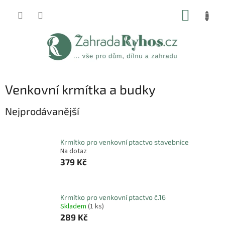
Přejít
NÁKUP
na
obsah
KOŠÍK
Venkovní krmítka a budky
Nejprodávanější
Krmítko pro venkovní ptactvo stavebnice
Na dotaz
379 Kč
Krmítko pro venkovní ptactvo č.16
Skladem
(1 ks)
289 Kč