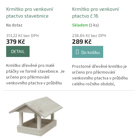
o
d
Krmítko pro venkovní
Krmítko pro venkovní
u
ptactvo stavebnice
ptactvo č.16
k
Na dotaz
Skladem
(1 ks)
t
ů
313,22 Kč bez DPH
238,84 Kč bez DPH
379 Kč
289 Kč
DETAIL
Do košíku
Krmítko dřevěné pro malé
Prostorné dřevěné krmítko je
ptáčky ve formě stavebnice. Je
určeno pro přikrmování
určeno pro přikrmování
venkovního ptactva v průběhu
venkovního ptactva v průběhu
celého ročního období,
celého ročního období,
převážně v zimě. Rozměry:
převážně v zimě. Je dodávané
délka 24 cm, hloubka 40 cm,
rozmontované v...
výška 20 cm. Barva:...