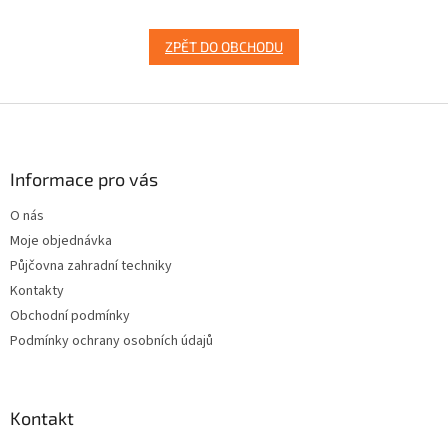
ZPĚT DO OBCHODU
Z
á
p
a
Informace pro vás
t
O nás
í
Moje objednávka
Půjčovna zahradní techniky
Kontakty
Obchodní podmínky
Podmínky ochrany osobních údajů
Kontakt