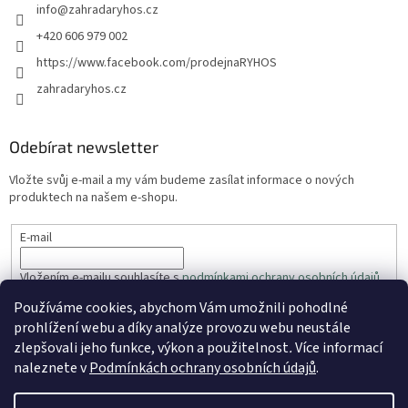
info
@
zahradaryhos.cz
+420 606 979 002
https://www.facebook.com/prodejnaRYHOS
zahradaryhos.cz
Odebírat newsletter
Vložte svůj e-mail a my vám budeme zasílat informace o nových
produktech na našem e-shopu.
E-mail
Vložením e-mailu souhlasíte s
podmínkami ochrany osobních údajů
Používáme cookies, abychom Vám umožnili pohodlné
PŘIHLÁSIT SE
prohlížení webu a díky analýze provozu webu neustále
zlepšovali jeho funkce, výkon a použitelnost
.
Více informací
naleznete v
Podmínkách ochrany osobních údajů
.
Vytvořil Shoptet