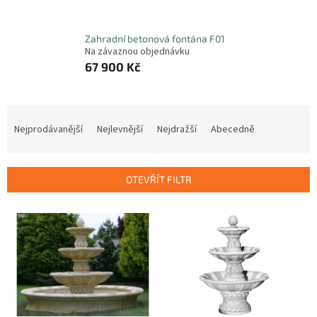
Zahradní betonová fontána F01
Na závaznou objednávku
67 900 Kč
Ř
a
Nejprodávanější
Nejlevnější
Nejdražší
Abecedně
z
e
n
OTEVŘÍT FILTR
í
p
V
r
ý
o
p
d
i
u
s
k
p
t
r
ů