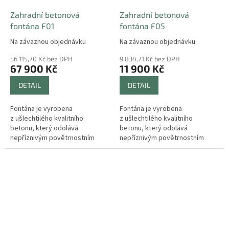
Zahradní betonová
Zahradní betonová
fontána F01
fontána F05
Na závaznou objednávku
Na závaznou objednávku
56 115,70 Kč bez DPH
9 834,71 Kč bez DPH
67 900 Kč
11 900 Kč
DETAIL
DETAIL
Fontána je vyrobena
Fontána je vyrobena
z ušlechtilého kvalitního
z ušlechtilého kvalitního
betonu, který odolává
betonu, který odolává
nepříznivým povětrnostním
nepříznivým povětrnostním
vlivům a je mrazuvzdorný. Je
vlivům a je mrazuvzdorný. Je
vhodná do zahrad, na náměstí,
vhodná do zahrad, na náměstí,
do parků, k zámku nebo...
do parků, k zámku nebo...