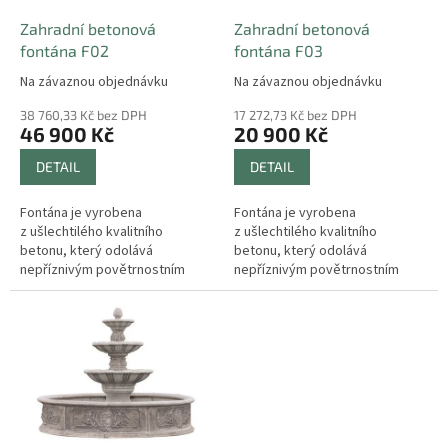
o
d
Zahradní betonová
Zahradní betonová
u
fontána F02
fontána F03
k
Na závaznou objednávku
Na závaznou objednávku
t
ů
38 760,33 Kč bez DPH
17 272,73 Kč bez DPH
46 900 Kč
20 900 Kč
DETAIL
DETAIL
Fontána je vyrobena
Fontána je vyrobena
z ušlechtilého kvalitního
z ušlechtilého kvalitního
betonu, který odolává
betonu, který odolává
nepříznivým povětrnostním
nepříznivým povětrnostním
vlivům a je mrazuvzdorný. Je
vlivům a je mrazuvzdorný. Je
vhodná do zahrad, na náměstí,
vhodná do zahrad, na náměstí,
do parků, k zámku nebo...
do parků, k zámku nebo...