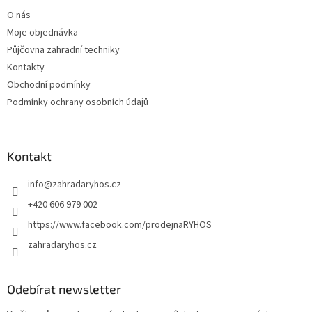
t
í
O nás
í
p
Moje objednávka
r
v
Půjčovna zahradní techniky
k
Kontakty
y
Obchodní podmínky
v
ý
Podmínky ochrany osobních údajů
p
i
s
u
Kontakt
info
@
zahradaryhos.cz
+420 606 979 002
https://www.facebook.com/prodejnaRYHOS
zahradaryhos.cz
Odebírat newsletter