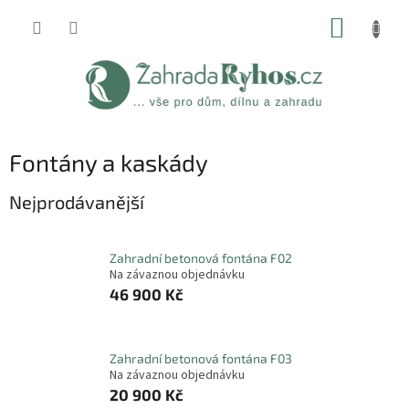
Přejít
NÁKUP
na
obsah
KOŠÍK
Fontány a kaskády
Nejprodávanější
Zahradní betonová fontána F02
Na závaznou objednávku
46 900 Kč
Zahradní betonová fontána F03
Na závaznou objednávku
20 900 Kč