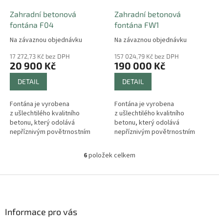
Zahradní betonová
Zahradní betonová
fontána F04
fontána FW1
Na závaznou objednávku
Na závaznou objednávku
17 272,73 Kč bez DPH
157 024,79 Kč bez DPH
20 900 Kč
190 000 Kč
DETAIL
DETAIL
Fontána je vyrobena
Fontána je vyrobena
z ušlechtilého kvalitního
z ušlechtilého kvalitního
betonu, který odolává
betonu, který odolává
nepříznivým povětrnostním
nepříznivým povětrnostním
vlivům a je mrazuvzdorný. Je
vlivům a je mrazuvzdorný. Je
vhodná do zahrad, na náměstí,
vhodná do zahrad, na náměstí,
6
položek celkem
O
do parků, k zámku nebo...
do parků, k zámku nebo...
v
l
Z
á
á
d
p
a
a
Informace pro vás
c