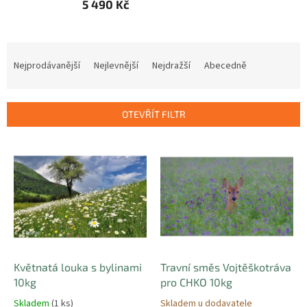
5 490 Kč
Ř
a
Nejprodávanější
Nejlevnější
Nejdražší
Abecedně
z
e
n
OTEVŘÍT FILTR
í
p
V
r
ý
o
p
d
i
u
s
k
p
t
r
ů
o
d
Květnatá louka s bylinami
Travní směs Vojtěškotráva
u
10kg
pro CHKO 10kg
k
Skladem
(1 ks)
Skladem u dodavatele