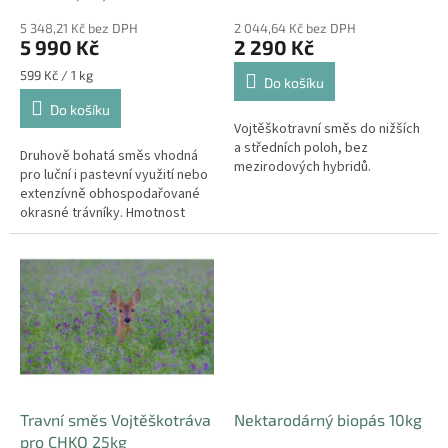
t
ů
5 348,21 Kč bez DPH
2 044,64 Kč bez DPH
5 990 Kč
2 290 Kč
Měrná
599 Kč / 1 kg
Do košíku
cena:
Do košíku
Vojtěškotravní směs do nižších
a středních poloh, bez
Druhově bohatá směs vhodná
mezirodových hybridů.
pro luční i pastevní využití nebo
extenzívně obhospodařované
okrasné trávníky. Hmotnost
balení: 10kg
Travní směs Vojtěškotráva
Nektarodárný biopás 10kg
pro CHKO 25kg