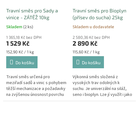
Travní směs pro Sady a
Travní směs pro Bioplyn
vinice - ZÁTĚŽ 10kg
(přísev do sucha) 25kg
Skladem
(2 ks)
Skladem u dodavatele
1 365,18 Kč bez DPH
2 580,36 Kč bez DPH
1 529 Kč
2 890 Kč
Měrná
Měrná
152,90 Kč / 1 kg
115,60 Kč / 1 kg
cena:
cena:
Do košíku
Do košíku
Travní směs určená pro
Výkonná směs složená z
meziřadí sadů a vinic s pohybem
vysokých trav odolných k
těžší mechanizace a požadavky
suchu. Je univerzální na siláž,
na zvýšenou únosnost povrchu
seno i bioplyn. Lze jí využít i jako
půdy. Hmotnost balení: 10kg
přísev. Hmotnost balení: 25kg