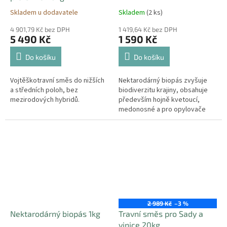
Skladem u dodavatele
Skladem
(2 ks)
4 901,79 Kč bez DPH
1 419,64 Kč bez DPH
5 490 Kč
1 590 Kč
Do košíku
Do košíku
Vojtěškotravní směs do nižších
Nektarodárný biopás zvyšuje
a středních poloh, bez
biodiverzitu krajiny, obsahuje
mezirodových hybridů.
především hojně kvetoucí,
medonosné a pro opylovače
velmi atraktivní druhy.
2 989 Kč
–3 %
Nektarodárný biopás 1kg
Travní směs pro Sady a
vinice 20kg