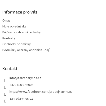
á
d
p
a
a
Informace pro vás
c
t
í
O nás
í
p
Moje objednávka
r
v
Půjčovna zahradní techniky
k
Kontakty
y
Obchodní podmínky
v
ý
Podmínky ochrany osobních údajů
p
i
s
u
Kontakt
info
@
zahradaryhos.cz
+420 606 979 002
https://www.facebook.com/prodejnaRYHOS
zahradaryhos.cz