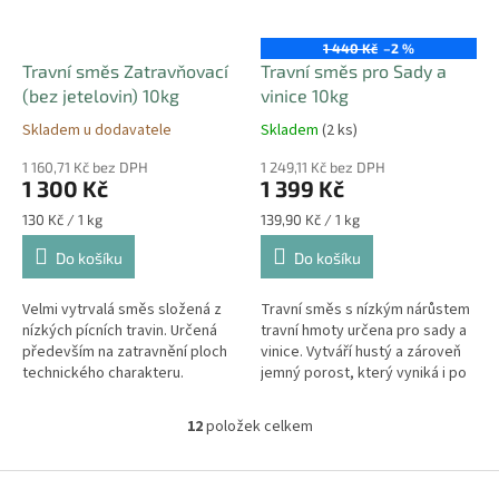
1 440 Kč
–2 %
Travní směs Zatravňovací
Travní směs pro Sady a
(bez jetelovin) 10kg
vinice 10kg
Skladem u dodavatele
Skladem
(2 ks)
1 160,71 Kč bez DPH
1 249,11 Kč bez DPH
1 300 Kč
1 399 Kč
Měrná
Měrná
130 Kč / 1 kg
139,90 Kč / 1 kg
cena:
cena:
Do košíku
Do košíku
Velmi vytrvalá směs složená z
Travní směs s nízkým nárůstem
nízkých pícních travin. Určená
travní hmoty určena pro sady a
především na zatravnění ploch
vinice. Vytváří hustý a zároveň
technického charakteru.
jemný porost, který vyniká i po
Hmotnost balení: 10kg
estetické stránce. Hmotnost
balení: 10kg
12
položek celkem
O
v
l
Z
á