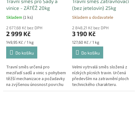
Travní směs pro Sady a
Travní směs Zatravňovací
vinice - ZÁTĚŽ 20kg
(bez jetelovin) 25kg
Skladem
(1 ks)
Skladem u dodavatele
2 677,68 Kč bez DPH
2 848,21 Kč bez DPH
2 999 Kč
3 190 Kč
Měrná
Měrná
149,95 Kč / 1 kg
127,60 Kč / 1 kg
cena:
cena:
Do košíku
Do košíku
Travní směs určená pro
Velmi vytrvalá směs složená z
meziřadí sadů a vinic s pohybem
nízkých pícních travin. Určená
těžší mechanizace a požadavky
především na zatravnění ploch
na zvýšenou únosnost povrchu
technického charakteru.
půdy. Hmotnost balení: 20kg
Hmotnost balení: 25kg