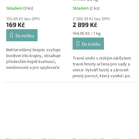
Skladem
(3 ks)
Skladem
(1 ks)
150,89 Kč bez DPH
2 588,39 Kč bez DPH
169 Kč
2 899 Kč
Měrná
144,95 Kč / 1 kg
Do košíku
cena:
Do košíku
Nektarodárný biopás zvyšuje
biodiverzitu krajiny, obsahuje
Travní směs s nízkým nárůstem
především hojně kvetoucí,
travní hmoty určena pro sady a
medonosné a pro opylovače
vinice. Vytváří hustý a zároveň
velmi atraktivní druhy.
jemný porost, který vyniká i po
estetické stránce. Hmotnost
balení: 20kg