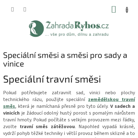
Přejít
NÁKUP
na
obsah
KOŠÍK
Speciální směsi a směsi pro sady a
vinice
Speciální travní směsi
Pokud potřebujete zatravnit sad, vinici nebo plochy
technického rázu, použijte speciální
zemědělskou
travní
směs
, která je namíchaná přesně pro tyto účely.
V sadech a
vinicích
je žádoucí odolný hustý porost s pomalým nárůstem
travní hmoty. Pokud počítáte s velkým provozem mezi řádky,
zvolte
travní směs zátěžovou
. Napohled vypadá krásně,
vydrží pohyb těžké techniky i větší provoz během sklizně a to