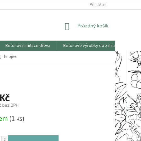
KONTAKTY
OBCHODNÍ PODMÍNKY
PODMÍNKY OCHRANY OSOBNÍCH
Přihlášení
NÁKUPNÍ
Prázdný košík
KOŠÍK
Betonová imitace dřeva
Betonové výrobky do zahrad
Saze
- hnojivo
 Kč
č bez DPH
dem
(1 ks)