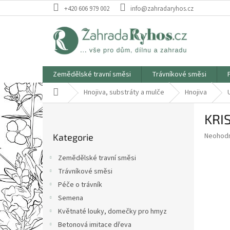
Přejít
+420 606 979 002
info@zahradaryhos.cz
na
obsah
Zemědělské travní směsi
Trávníkové směsi
Domů
Hnojiva, substráty a mulče
Hnojiva
P
KRI
o
Přeskočit
s
Průměr
Neohod
Kategorie
kategorie
t
hodnoce
r
produkt
Zemědělské travní směsi
a
je
Trávníkové směsi
0,0
n
z
Péče o trávník
n
5
í
Semena
hvězdič
p
Květnaté louky, domečky pro hmyz
a
Betonová imitace dřeva