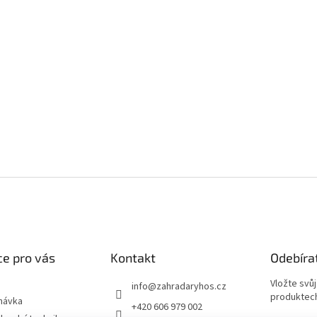
e pro vás
Kontakt
Odebíra
Vložte svů
info
@
zahradaryhos.cz
produktech
návka
+420 606 979 002