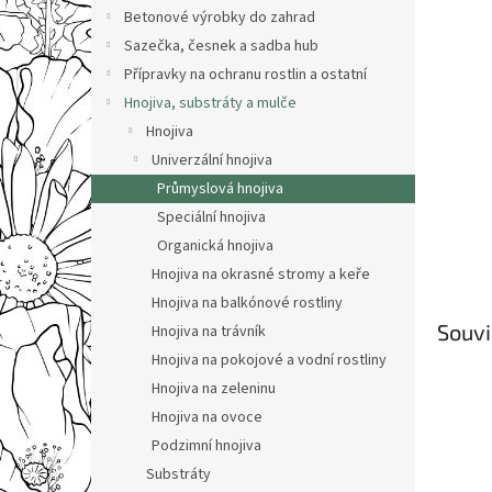
n
Betonové výrobky do zahrad
e
Sazečka, česnek a sadba hub
l
Přípravky na ochranu rostlin a ostatní
Hnojiva, substráty a mulče
Hnojiva
Univerzální hnojiva
Průmyslová hnojiva
Speciální hnojiva
Organická hnojiva
Hnojiva na okrasné stromy a keře
Hnojiva na balkónové rostliny
Souvi
Hnojiva na trávník
Hnojiva na pokojové a vodní rostliny
Hnojiva na zeleninu
Hnojiva na ovoce
Podzimní hnojiva
Substráty