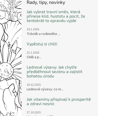
Rady, tipy, novinky
Jak vybrat travní směs, která
přinese klid, hustotu a pocit, že
tentokrát to opravdu vyjde
29.1.2026
Trávník u rodinného ...
Vypěstuj si chilli
22.1.2026
Chilli a p...
Lednové výsevy: Jak chytře
předběhnout sezónu a zajistit
bohatou úrodu
16.12.2025
Lednové výsevy: co m...
Jak vitamíny přispívají k prosperitě
a zdraví nosnic
27.10.2025