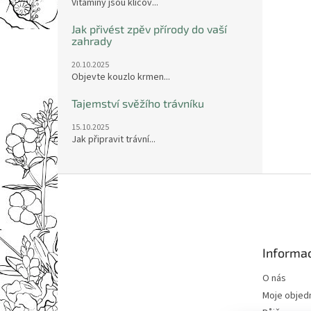
Vitamíny jsou klíčov...
Jak přivést zpěv přírody do vaší
zahrady
20.10.2025
Objevte kouzlo krmen...
Tajemství svěžího trávníku
15.10.2025
Jak připravit trávní...
Z
á
p
a
t
Informac
í
O nás
Moje objed