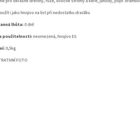
né pro okrasné dřeviny, růže, ovocné stromy a keře, jahody, popř. brambo
oužít i jako hnojivo na list při nedostatku draslíku
anná lhůta:
0 dní!
 použitelnosti:
neomezená, hnojivo ES
ní:
0,5kg
TRATIVNÍ FOTO