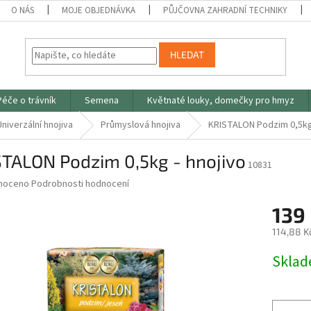
O NÁS
MOJE OBJEDNÁVKA
PŮJČOVNA ZAHRADNÍ TECHNIKY
HLEDAT
Péče o trávník
Semena
Květnaté louky, domečky pro hmyz
Univerzální hnojiva
Průmyslová hnojiva
KRISTALON Podzim 0,5kg 
STALON Podzim 0,5kg - hnojivo
10831
né
noceno
Podrobnosti hodnocení
ní
139
u
114,88 K
Měrná
Skla
cena:
ek.