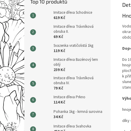
Top 10 produktů
Det
Imitace dřeva Schodnice
Hno
619 Kč
Vodo
Imitace dřeva Trávníková
obruba II.
okras
69 Kč
obdo
Svazenka vratičolistá 1kg
Dopo
119 Kč
Do 1
Imitace dřeva Bazénový lem
oblý
hnoji
239 Kč
ploch
k při
Imitace dřeva Trávníková
slune
obruba IV.
stan
79 Kč
Imitace dřeva Prkno
Výho
114 Kč
hnoj
Pohanka 1kg - krmná surovina
34 Kč
díky 
Imitace dřeva Svahovka