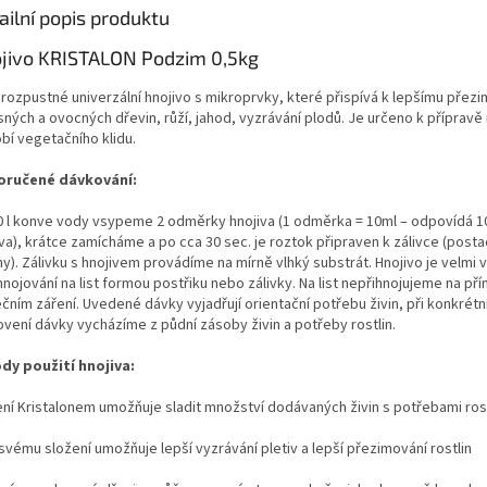
ailní popis produktu
jivo KRISTALON Podzim 0,5kg
rozpustné univerzální hnojivo s mikroprvky, které přispívá k lepšímu přez
ných a ovocných dřevin, růží, jahod, vyzrávání plodů. Je určeno k přípravě 
bí vegetačního klidu.
ručené dávkování:
0 l konve vody vsypeme 2 odměrky hnojiva (1 odměrka = 10ml – odpovídá 1
va), krátce zamícháme a po cca 30 sec. je roztok připraven k zálivce (posta
y). Zálivku s hnojivem provádíme na mírně vlhký substrát. Hnojivo je velmi
hnojování na list formou postřiku nebo zálivky. Na list nepřihnojujeme na p
čním záření. Uvedené dávky vyjadřují orientační potřebu živin, při konkrét
ovení dávky vycházíme z půdní zásoby živin a potřeby rostlin.
dy použití hnojiva:
ení Kristalonem umožňuje sladit množství dodávaných živin s potřebami ros
svému složení umožňuje lepší vyzrávání pletiv a lepší přezimování rostlin