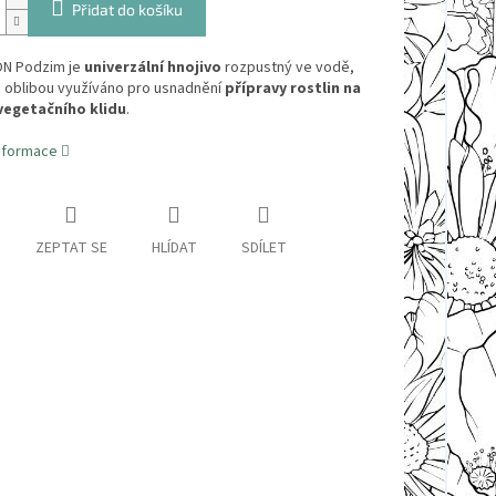
Přidat do košíku
N Podzim je
univerzální hnojivo
rozpustný ve vodě,
s oblibou využíváno pro usnadnění
přípravy rostlin na
vegetačního klidu
.
informace
ZEPTAT SE
HLÍDAT
SDÍLET