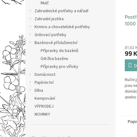
Mulč
Zahradnické potřeby a nářadí
Postř
Zahradní jezírka
1000
Krmivo a chovatelské potřeby
Grilovací potřeby
Bazénové příslušenství
81,82 
Přípravky do bazénů
99 
Údržba bazénu
D
Přípravky pro vířivky
Domácnost
Ruční 
Papírnictví
jsou n
Dílna
domácn
anebo 
Kempování
pokojo
VÝPRODEJ
rostlin
NOVINKY
jeho re
Popi