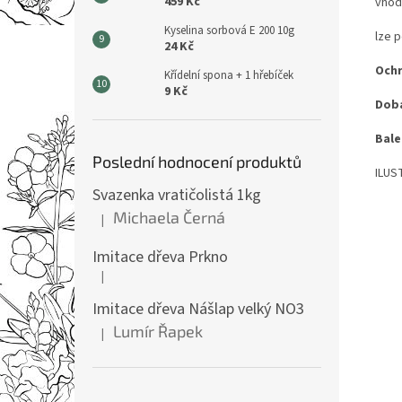
459 Kč
vhod
Kyselina sorbová E 200 10g
lze p
24 Kč
Ochr
Křídelní spona + 1 hřebíček
9 Kč
Doba
Bale
Poslední hodnocení produktů
ILUS
Svazenka vratičolistá 1kg
Michaela Černá
|
Hodnocení produktu je 5 z 5 hvězdiček.
Imitace dřeva Prkno
|
Hodnocení produktu je 5 z 5 hvězdiček.
Imitace dřeva Nášlap velký NO3
Lumír Řapek
|
Hodnocení produktu je 5 z 5 hvězdiček.