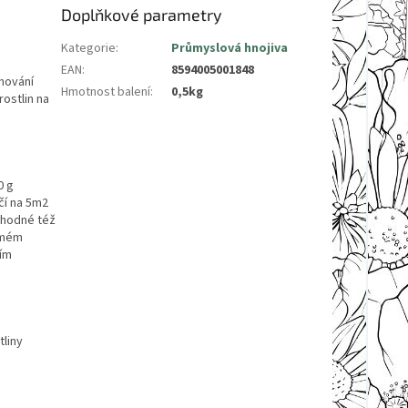
Doplňkové parametry
Kategorie
:
Průmyslová hnojiva
EAN
:
8594005001848
imování
Hmotnost balení
:
0,5kg
rostlin na
0 g
čí na 5m2
 vhodné též
římém
ním
tliny