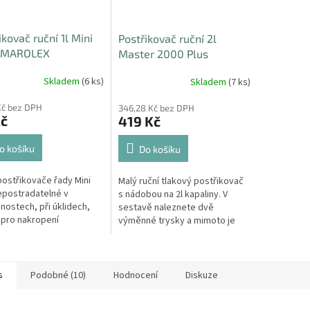
ikovač ruční 1l Mini
Postřikovač ruční 2l
 MAROLEX
Master 2000 Plus
MAROLEX
Skladem
(6 ks)
Skladem
(7 ks)
Kč bez DPH
346,28 Kč bez DPH
Kč
419 Kč
o košíku
Do košíku
postřikovače řady Mini
Malý ruční tlakový postřikovač
epostradatelné v
s nádobou na 2l kapaliny. V
ostech, při úklidech,
sestavě naleznete dvě
pro nakropení
výměnné trysky a mimoto je
vých a balkónových
můžete měnit s kterýmkoliv
. Pravidelný rozstřik a
postřikovačem Marolex anebo
gulace na...
s...
s
Podobné (10)
Hodnocení
Diskuze