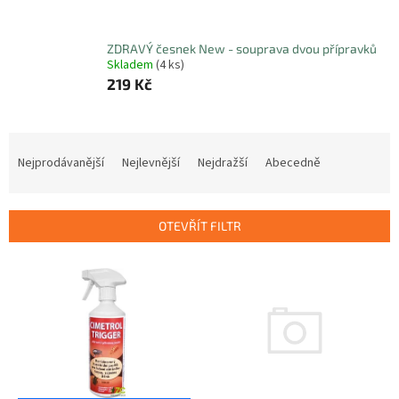
ZDRAVÝ česnek New - souprava dvou přípravků
Skladem
(4 ks)
219 Kč
Ř
a
Nejprodávanější
Nejlevnější
Nejdražší
Abecedně
z
e
n
OTEVŘÍT FILTR
í
p
V
r
ý
o
p
d
i
u
s
k
p
t
r
ů