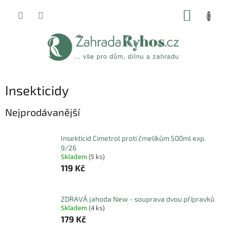
Přejít
NÁKUP
na
obsah
KOŠÍK
Insekticidy
Nejprodávanější
Insekticid Cimetrol proti čmelíkům 500ml exp.
9/26
Skladem
(5 ks)
119 Kč
ZDRAVÁ jahoda New - souprava dvou přípravků
Skladem
(4 ks)
179 Kč