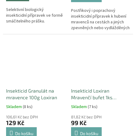
Selektivní biologický
Postřikový i poprachový
insekticidní přípravek ve formě
insekticidní přípravek k hubení
smáčitelného prášku.
mravenců na cestách a jiných
zpevněných nebo vydlážděných
plochách, terasách apod.
Insekticid Granulát na
Insekticid Loxiran
mravence 100g Loxiran
Mravenčí bufet 1ks
roztoku
Skladem
(8 ks)
Skladem
(7 ks)
106,61 Kč bez DPH
81,82 Kč bez DPH
129 Kč
99 Kč
Do košíku
Do košíku