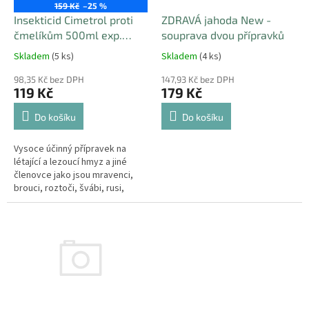
o
159 Kč
–25 %
d
ZDRAVÁ jahoda New -
Insekticid Cimetrol proti
u
souprava dvou přípravků
čmelíkům 500ml exp.
k
9/26
Skladem
(4 ks)
Skladem
(5 ks)
t
ů
147,93 Kč bez DPH
98,35 Kč bez DPH
179 Kč
119 Kč
Do košíku
Do košíku
Vysoce účinný přípravek na
létající a lezoucí hmyz a jiné
členovce jako jsou mravenci,
brouci, roztoči, švábi, rusi,
blechy, komáři, vosy, moli a
štěnice.