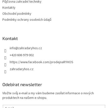
v
Půjčovna zahradní techniky
ý
Kontakty
p
Obchodní podmínky
i
s
Podmínky ochrany osobních údajů
u
Kontakt
info
@
zahradaryhos.cz
+420 606 979 002
https://www.facebook.com/prodejnaRYHOS
zahradaryhos.cz
Odebírat newsletter
Vložte svůj e-mail a my vám budeme zasílat informace o nových
produktech na našem e-shopu.