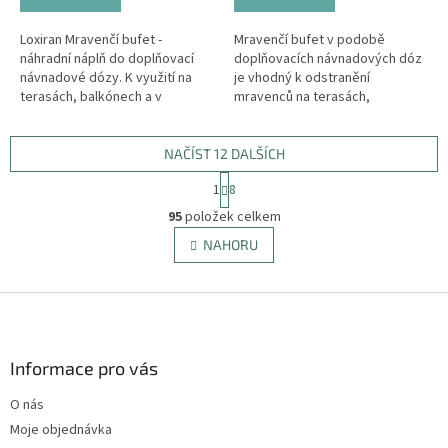
Loxiran Mravenčí bufet -
Mravenčí bufet v podobě
náhradní náplň do doplňovací
doplňovacích návnadových dóz
návnadové dózy. K využití na
je vhodný k odstranění
terasách, balkónech a v
mravenců na terasách,
kuchyních. Vyhubí celé mravenčí
balkónech a v obytných
společenství a je šetrný k
prostorech.
přírodě.a
NAČÍST 12 DALŠÍCH
S
1
8
t
O
r
95
položek celkem
v
á
l
NAHORU
n
á
k
d
o
v
Z
a
á
c
á
n
í
p
í
p
a
Informace pro vás
r
t
v
O nás
í
k
Moje objednávka
y