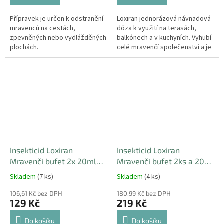
Přípravek je určen k odstranění
Loxiran jednorázová návnadová
mravenců na cestách,
dóza k využití na terasách,
zpevněných nebo vydlážděných
balkónech a v kuchyních. Vyhubí
plochách.
celé mravenčí společenství a je
šetrný k přírodě.
Insekticid Loxiran
Insekticid Loxiran
Mravenčí bufet 2x 20ml
Mravenčí bufet 2ks a 20ml
roztoku náhradní náplň
roztoku
Skladem
(7 ks)
Skladem
(4 ks)
106,61 Kč bez DPH
180,99 Kč bez DPH
129 Kč
219 Kč
Do košíku
Do košíku