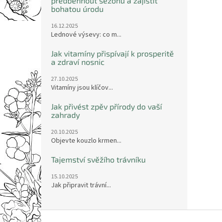
předběhnout sezónu a zajistit
bohatou úrodu
16.12.2025
Lednové výsevy: co m...
Jak vitamíny přispívají k prosperitě
a zdraví nosnic
27.10.2025
Vitamíny jsou klíčov...
Jak přivést zpěv přírody do vaší
zahrady
20.10.2025
Objevte kouzlo krmen...
Tajemství svěžího trávníku
15.10.2025
Jak připravit trávní...
Z