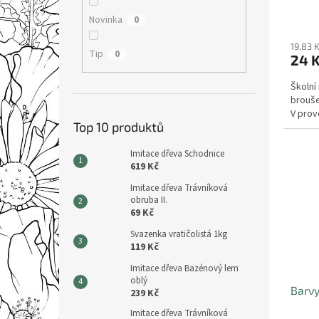
Novinka
0
19,83 
Tip
0
24 
Školní
brouše
V prov
Top 10 produktů
Imitace dřeva Schodnice
619 Kč
Imitace dřeva Trávníková
obruba II.
69 Kč
Svazenka vratičolistá 1kg
119 Kč
Imitace dřeva Bazénový lem
oblý
Barvy
239 Kč
Imitace dřeva Trávníková