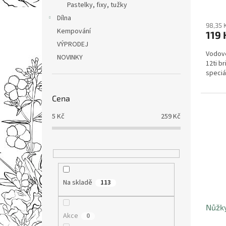
Pastelky, fixy, tužky
Dílna
98,35 
Kempování
119 
VÝPRODEJ
Vodové
NOVINKY
12ti b
speciá
Cena
5
Kč
259
Kč
Na skladě
113
Nůžky
Akce
0