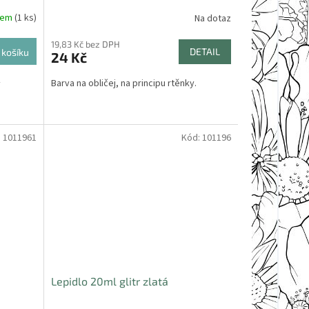
dem
(1 ks)
Na dotaz
19,83 Kč bez DPH
DETAIL
 košíku
24 Kč
Barva na obličej, na principu rtěnky.
y
:
1011961
Kód:
101196
Lepidlo 20ml glitr zlatá