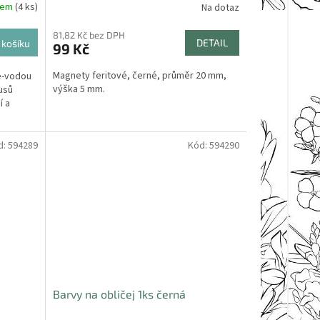
dem
(4 ks)
Na dotaz
81,82 Kč bez DPH
DETAIL
 košíku
99 Kč
Magnety feritové, černé, průměr 20 mm,
é-vodou
výška 5 mm.
usů
í a
d:
594289
Kód:
594290
Barvy na obličej 1ks černá