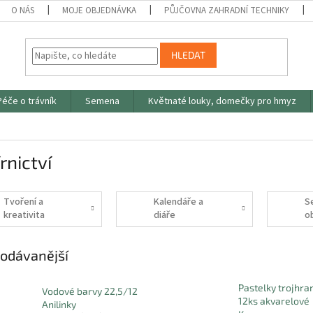
O NÁS
MOJE OBJEDNÁVKA
PŮJČOVNA ZAHRADNÍ TECHNIKY
HLEDAT
Péče o trávník
Semena
Květnaté louky, domečky pro hmyz
rnictví
Tvoření a
Kalendáře a
Se
kreativita
diáře
o
odávanější
Pastelky trojhra
Vodové barvy 22,5/12
12ks akvarelové
Anilinky