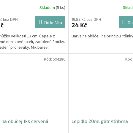
Skladem
(5 ks)
Skla
Kč bez DPH
19,83 Kč bez DPH
Do košíku
Do
Kč
24 Kč
 nůžky velikosti 13 cm. Čepele z
Barva na obličej, na principu rtěnk
né nerezové oceli, zaoblené špičky.
edení pro leváky. Mix barev.
Kód:
594280
Kód
 na obličej 1ks červená
Lepidlo 20ml glitr stříbrná