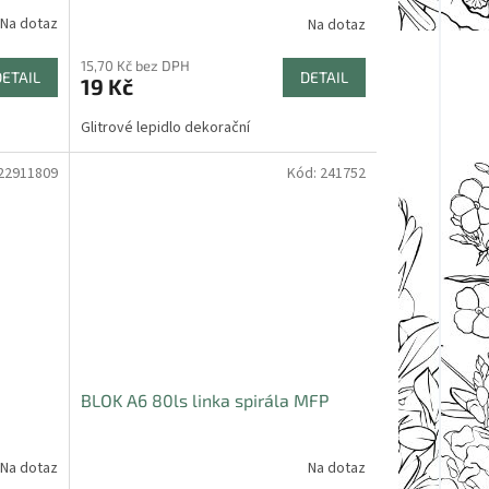
Na dotaz
Na dotaz
15,70 Kč bez DPH
DETAIL
DETAIL
19 Kč
Glitrové lepidlo dekorační
22911809
Kód:
241752
BLOK A6 80ls linka spirála MFP
bičce
Na dotaz
Na dotaz