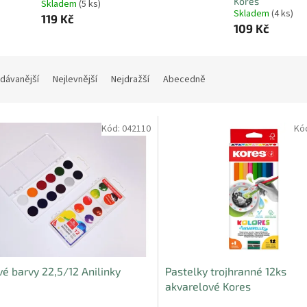
Kores
Skladem
(5 ks)
Skladem
(4 ks)
119 Kč
109 Kč
dávanější
Nejlevnější
Nejdražší
Abecedně
Kód:
042110
Kó
é barvy 22,5/12 Anilinky
Pastelky trojhranné 12ks
akvarelové Kores