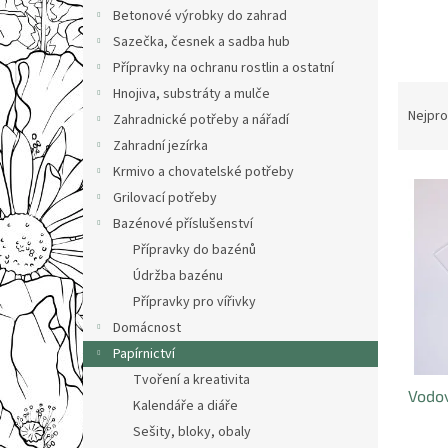
n
Betonové výrobky do zahrad
e
Sazečka, česnek a sadba hub
l
Přípravky na ochranu rostlin a ostatní
Ř
Hnojiva, substráty a mulče
a
Nejpro
Zahradnické potřeby a nářadí
z
Zahradní jezírka
e
Krmivo a chovatelské potřeby
V
n
Grilovací potřeby
ý
í
p
p
Bazénové příslušenství
i
r
Přípravky do bazénů
s
o
Údržba bazénu
p
d
Přípravky pro vířivky
r
u
Domácnost
o
k
d
Papírnictví
t
u
ů
Tvoření a kreativita
Vodov
k
Kalendáře a diáře
t
Sešity, bloky, obaly
ů