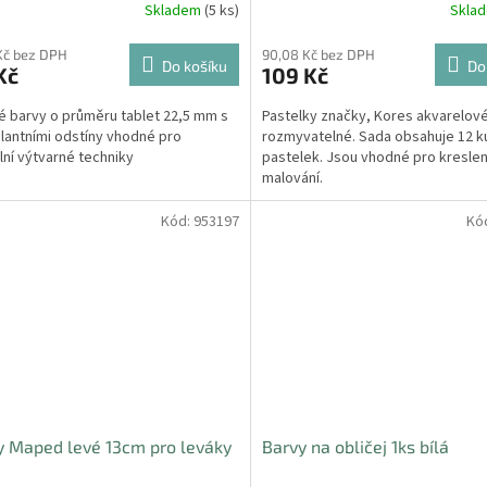
Skladem
(5 ks)
Skla
Kč bez DPH
90,08 Kč bez DPH
Do košíku
Do
Kč
109 Kč
 barvy o průměru tablet 22,5 mm s
Pastelky značky, Kores akvarelov
rilantními odstíny vhodné pro
rozmyvatelné. Sada obsahuje 12 k
lní výtvarné techniky
pastelek. Jsou vhodné pro kreslen
malování.
Kód:
953197
Kó
 Maped levé 13cm pro leváky
Barvy na obličej 1ks bílá