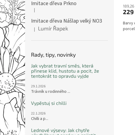
Imitace dřeva Prkno
189,26
|
229
Hodnocení produktu je 5 z 5 hvězdiček.
Imitace dřeva Nášlap velký NO3
Barvy 
Lumír Řapek
porcel
|
Hodnocení produktu je 5 z 5 hvězdiček.
Rady, tipy, novinky
Jak vybrat travní směs, která
přinese klid, hustotu a pocit, že
tentokrát to opravdu vyjde
29.1.2026
Trávník u rodinného ...
Vypěstuj si chilli
22.1.2026
Chilli a p...
Lednové výsevy: Jak chytře