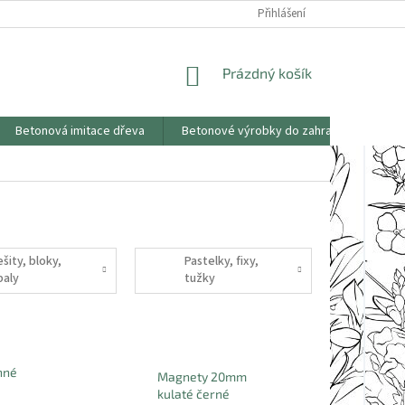
KONTAKTY
OBCHODNÍ PODMÍNKY
PODMÍNKY OCHRANY OSOBNÍCH
Přihlášení
NÁKUPNÍ
Prázdný košík
KOŠÍK
Betonová imitace dřeva
Betonové výrobky do zahrad
Saze
šity, bloky,
Pastelky, fixy,
baly
tužky
nné
Magnety 20mm
kulaté černé