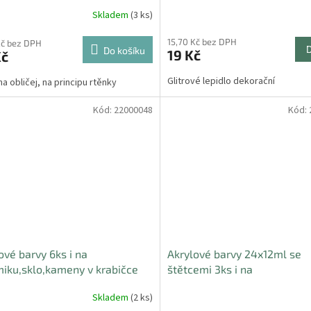
Skladem
(3 ks)
15,70 Kč bez DPH
Kč bez DPH
Do košíku
19 Kč
Kč
Glitrové lepidlo dekorační
na obličej, na principu rtěnky
Kód:
22000048
Kód:
ové barvy 6ks i na
Akrylové barvy 24x12ml se
iku,sklo,kameny v krabičce
štětcemi 3ks i na
cm
keramiku,sklo,kameny v kra
Skladem
(2 ks)
22x22x2cm