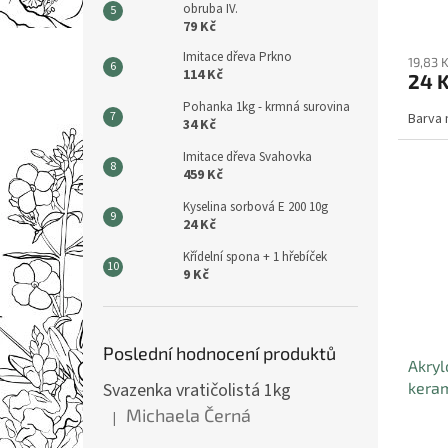
obruba IV.
79 Kč
Imitace dřeva Prkno
19,83 
114 Kč
24 
Pohanka 1kg - krmná surovina
Barva 
34 Kč
Imitace dřeva Svahovka
459 Kč
Kyselina sorbová E 200 10g
24 Kč
Křídelní spona + 1 hřebíček
9 Kč
Poslední hodnocení produktů
Akryl
keram
Svazenka vratičolistá 1kg
5x21
Michaela Černá
|
Hodnocení produktu je 5 z 5 hvězdiček.