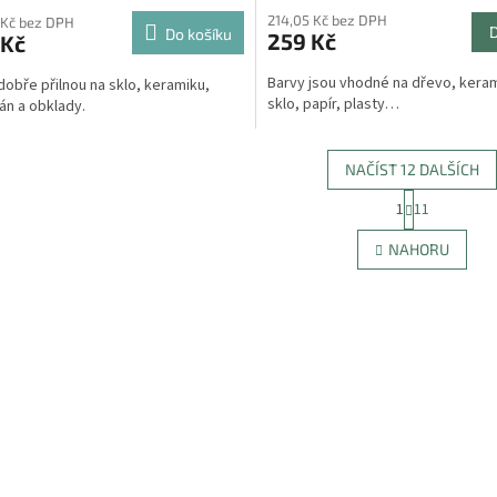
214,05 Kč bez DPH
 Kč bez DPH
Do košíku
259 Kč
 Kč
Barvy jsou vhodné na dřevo, keram
dobře přilnou na sklo, keramiku,
sklo, papír, plasty…
án a obklady.
NAČÍST 12 DALŠÍCH
S
1
11
O
t
r
v
NAHORU
á
l
n
á
k
d
o
a
v
c
á
í
n
p
í
r
v
k
y
v