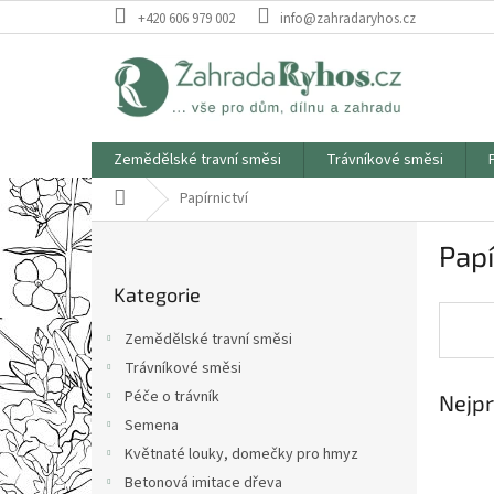
Přejít
+420 606 979 002
info@zahradaryhos.cz
na
obsah
Zemědělské travní směsi
Trávníkové směsi
Domů
Papírnictví
P
Papí
o
Přeskočit
s
Kategorie
kategorie
t
r
Zemědělské travní směsi
a
Trávníkové směsi
n
Péče o trávník
Nejpr
n
í
Semena
p
Květnaté louky, domečky pro hmyz
a
Betonová imitace dřeva