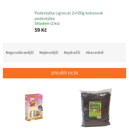
Podestýlka Lignocel 2x100g kokosová
podestýlka
Skladem
(2 ks)
59 Kč
Ř
a
Nejprodávanější
Nejlevnější
Nejdražší
Abecedně
z
e
n
OTEVŘÍT FILTR
í
p
V
r
ý
o
p
d
i
u
s
k
p
t
r
ů