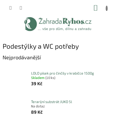
Přejít
NÁKUP
na
obsah
KOŠÍK
Podestýlky a WC potřeby
Nejprodávanější
LOLO písek pro činčily v krabičce 1500g
Skladem
(10 ks)
39 Kč
Terarijní substrát JUKO 5l
Na dotaz
89 Kč