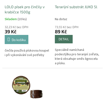
o
d
LOLO písek pro činčily v
Terarijní substrát JUKO 5l
u
krabičce 1500g
k
Skladem
(10 ks)
Na dotaz
t
ů
32,23 Kč bez DPH
73,55 Kč bez DPH
39 Kč
89 Kč
DETAIL
Do košíku
Speciálně namíchaná
činčila používá pískovou koupel
podestýlka pro terarijní zvířata,
i při vykonávání své potřeby
která obsahuje směs lignocelu
a písku.