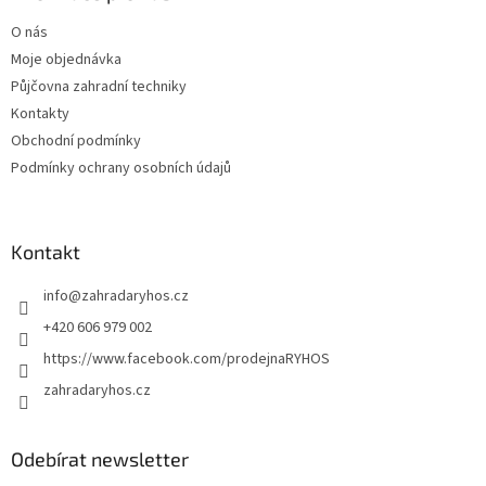
r
t
v
O nás
í
k
Moje objednávka
y
v
Půjčovna zahradní techniky
ý
Kontakty
p
Obchodní podmínky
i
s
Podmínky ochrany osobních údajů
u
Kontakt
info
@
zahradaryhos.cz
+420 606 979 002
https://www.facebook.com/prodejnaRYHOS
zahradaryhos.cz
Odebírat newsletter