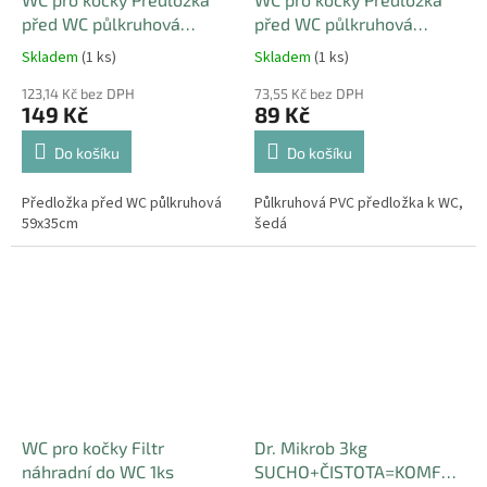
před WC půlkruhová
před WC půlkruhová
59x35cm
41x25cm
Skladem
(1 ks)
Skladem
(1 ks)
123,14 Kč bez DPH
73,55 Kč bez DPH
149 Kč
89 Kč
Do košíku
Do košíku
Předložka před WC půlkruhová
Půlkruhová PVC předložka k WC,
59x35cm
šedá
WC pro kočky Filtr
Dr. Mikrob 3kg
náhradní do WC 1ks
SUCHO+ČISTOTA=KOMFORTN