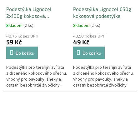
Podestýlka Lignocel
Podestýlka Lignocel 650g
2x100g kokosová
kokosová podestýlka
podestýlka
Skladem
(2 ks)
Skladem
(2 ks)
48,76 Kč bez DPH
40,50 Kč bez DPH
59 Kč
49 Kč
Do košíku
Do košíku
Podestýlka pro terarijní zvířata
Podestýlka pro terarijní zvířata
z drceného kokosového ořechu.
z drceného kokosového ořechu.
Vhodný pro pavouky, šneky a
Vhodný pro pavouky, šneky a
ostatní bezobratlé živočichy.
ostatní bezobratlé živočichy.