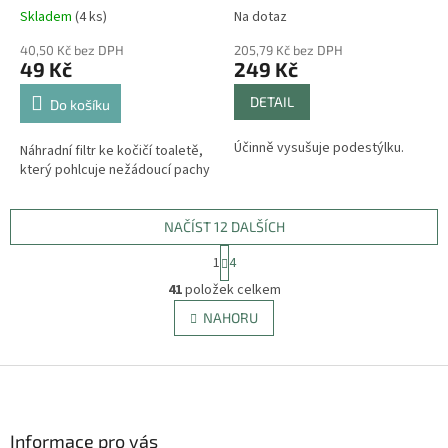
PROSTŘEDÍ
Skladem
(4 ks)
Na dotaz
40,50 Kč bez DPH
205,79 Kč bez DPH
49 Kč
249 Kč
DETAIL
Do košíku
Účinně vysušuje podestýlku.
Náhradní filtr ke kočičí toaletě,
který pohlcuje nežádoucí pachy
NAČÍST 12 DALŠÍCH
S
1
4
t
O
r
41
položek celkem
v
á
l
NAHORU
n
á
k
d
o
v
Z
a
á
c
á
n
í
p
í
p
a
Informace pro vás