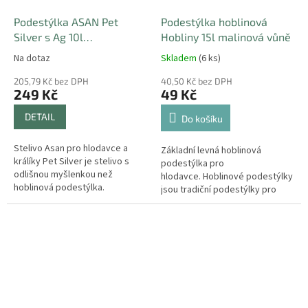
Podestýlka ASAN Pet
Podestýlka hoblinová
Silver s Ag 10l
Hobliny 15l malinová vůně
antibakteriálním efektem
Na dotaz
Skladem
(6 ks)
koloidního stříbra
205,79 Kč bez DPH
40,50 Kč bez DPH
249 Kč
49 Kč
DETAIL
Do košíku
Stelivo Asan pro hlodavce a
Základní levná hoblinová
králíky Pet Silver je stelivo s
podestýlka pro
odlišnou myšlenkou než
hlodavce. Hoblinové podestýlky
hoblinová podestýlka.
jsou tradiční podestýlky pro
Nejvýznamnější odlišnost je v
hlodavce (morčata, křečky,
prašnosti steliva. Stelivo...
potkany), zakrslé králíky a...