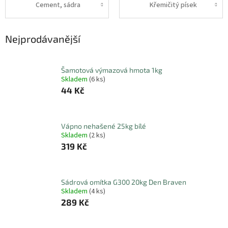
Cement, sádra
Křemičitý písek
Nejprodávanější
Šamotová výmazová hmota 1kg
Skladem
(6 ks)
44 Kč
Vápno nehašené 25kg bílé
Skladem
(2 ks)
319 Kč
Sádrová omítka G300 20kg Den Braven
Skladem
(4 ks)
289 Kč