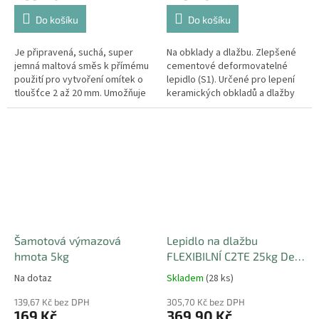
Do košíku
Do košíku
Je připravená, suchá, super
Na obklady a dlažbu. Zlepšené
jemná maltová směs k přímému
cementové deformovatelné
použití pro vytvoření omítek o
lepidlo (S1). Určené pro lepení
tloušťce 2 až 20 mm. Umožňuje
keramických obkladů a dlažby
vytvořit ideálně vyhlazený
na podklad v interiéru nebo
povrch s výbornou...
exteriéru.
Šamotová výmazová
Lepidlo na dlažbu
hmota 5kg
FLEXIBILNÍ C2TE 25kg Den
Braven
Na dotaz
Skladem
(28 ks)
139,67 Kč bez DPH
305,70 Kč bez DPH
169 Kč
369,90 Kč