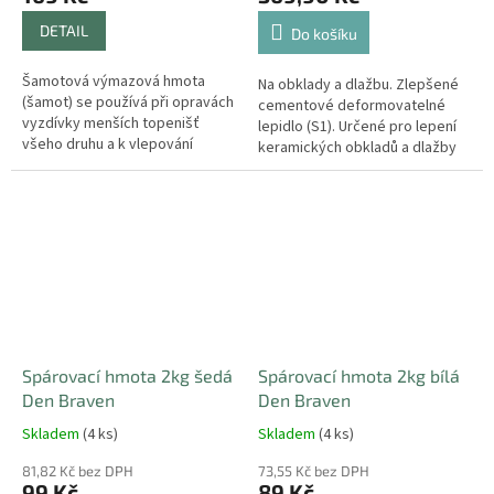
DETAIL
Do košíku
Šamotová výmazová hmota
Na obklady a dlažbu. Zlepšené
(šamot) se používá při opravách
cementové deformovatelné
vyzdívky menších topenišť
lepidlo (S1). Určené pro lepení
všeho druhu a k vlepování
keramických obkladů a dlažby
lehčených ohnivzdorných
na podklad v interiéru nebo
desek, rohoží, šamotových...
exteriéru.
Spárovací hmota 2kg šedá
Spárovací hmota 2kg bílá
Den Braven
Den Braven
Skladem
(4 ks)
Skladem
(4 ks)
81,82 Kč bez DPH
73,55 Kč bez DPH
99 Kč
89 Kč