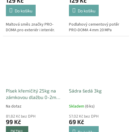
129 Kč
129 Kč
Do košíku
Do košíku
Maltová směs značky PRO-
Podlahový cementový potěr
DOMA pro exteriér i interiér.
PRO-DOMA 4 mm 20 MPa
Písek křemičitý 25kg na
Sádra šedá 3kg
zámkovou dlažbu 0-2mm,
vhodný na dětská hřiště
Na dotaz
Skladem
(6 ks)
81,82 Kč bez DPH
57,02 Kč bez DPH
99 Kč
69 Kč
DETAIL