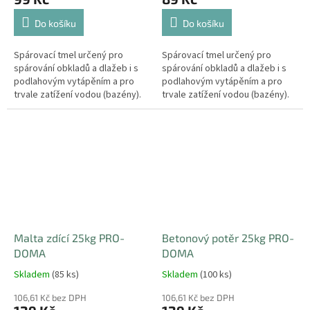
Do košíku
Do košíku
Spárovací tmel určený pro
Spárovací tmel určený pro
spárování obkladů a dlažeb i s
spárování obkladů a dlažeb i s
podlahovým vytápěním a pro
podlahovým vytápěním a pro
trvale zatížení vodou (bazény).
trvale zatížení vodou (bazény).
Jedná se o zlepšenou
Jedná se o zlepšenou
cementovou spárovací maltu se
cementovou spárovací maltu se
sníženou...
sníženou...
Malta zdící 25kg PRO-
Betonový potěr 25kg PRO-
DOMA
DOMA
Skladem
(85 ks)
Skladem
(100 ks)
106,61 Kč bez DPH
106,61 Kč bez DPH