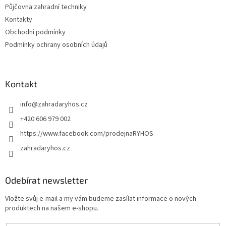
v
Půjčovna zahradní techniky
ý
Kontakty
p
Obchodní podmínky
i
s
Podmínky ochrany osobních údajů
u
Kontakt
info
@
zahradaryhos.cz
+420 606 979 002
https://www.facebook.com/prodejnaRYHOS
zahradaryhos.cz
Odebírat newsletter
Vložte svůj e-mail a my vám budeme zasílat informace o nových
produktech na našem e-shopu.