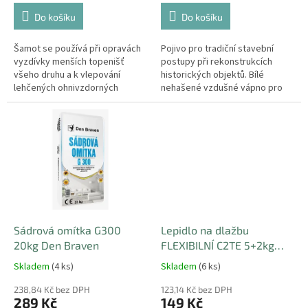
Do košíku
Do košíku
Šamot se používá při opravách
Pojivo pro tradiční stavební
vyzdívky menších topenišť
postupy při rekonstrukcích
všeho druhu a k vlepování
historických objektů. Bílé
lehčených ohnivzdorných
nehašené vzdušné vápno pro
desek, rohoží, šamotových
výrobu omítek a malt.
plátů na keramický...
Sádrová omítka G300
Lepidlo na dlažbu
20kg Den Braven
FLEXIBILNÍ C2TE 5+2kg
Zdarma Den Braven
Skladem
(4 ks)
Skladem
(6 ks)
238,84 Kč bez DPH
123,14 Kč bez DPH
289 Kč
149 Kč