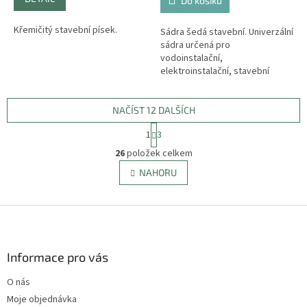
Do košíku
Křemičitý stavební písek.
Sádra šedá stavební. Univerzální
sádra určená pro
vodoinstalační,
elektroinstalační, stavební
a topenářské práce. Podklad
musí být pevný, nosný,
soudržný, bez prachu,...
NAČÍST 12 DALŠÍCH
S
1
3
t
O
r
26
položek celkem
v
á
l
NAHORU
n
á
k
d
o
v
Z
a
á
c
á
n
í
p
í
p
a
Informace pro vás
r
t
v
O nás
í
k
Moje objednávka
y