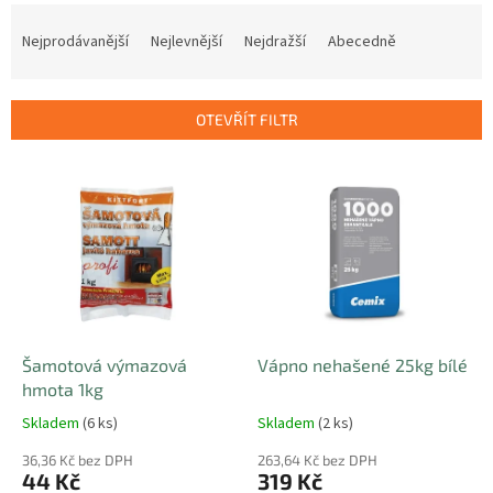
Ř
a
Nejprodávanější
Nejlevnější
Nejdražší
Abecedně
z
e
n
OTEVŘÍT FILTR
í
p
V
r
ý
o
p
d
i
u
s
k
p
t
r
ů
o
d
Šamotová výmazová
Vápno nehašené 25kg bílé
u
hmota 1kg
k
Skladem
(6 ks)
Skladem
(2 ks)
t
ů
36,36 Kč bez DPH
263,64 Kč bez DPH
44 Kč
319 Kč