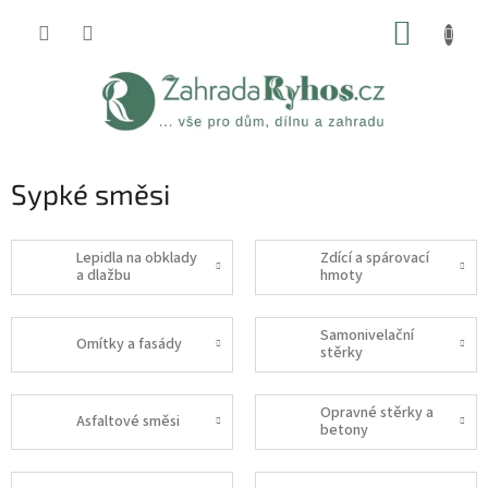
Přejít
NÁKUP
na
obsah
KOŠÍK
Sypké směsi
Lepidla na obklady
Zdící a spárovací
a dlažbu
hmoty
Samonivelační
Omítky a fasády
stěrky
Opravné stěrky a
Asfaltové směsi
betony