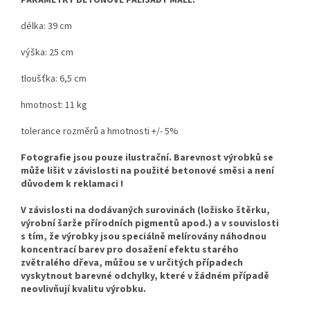
délka: 39 cm
výška: 25 cm
tloušťka: 6,5 cm
hmotnost: 11 kg
tolerance rozměrů a hmotnosti +/- 5%
Fotografie jsou pouze ilustrační. Barevnost výrobků se
může lišit v závislosti na použité betonové směsi a není
důvodem k reklamaci !
V závislosti na dodávaných surovinách (ložisko štěrku,
výrobní šarže přírodních pigmentů apod.) a v souvislosti
s tím, že výrobky jsou speciálně melírovány náhodnou
koncentrací barev pro dosažení efektu starého
zvětralého dřeva, můžou se v určitých případech
vyskytnout barevné odchylky, které v žádném případě
neovlivňují kvalitu výrobku.