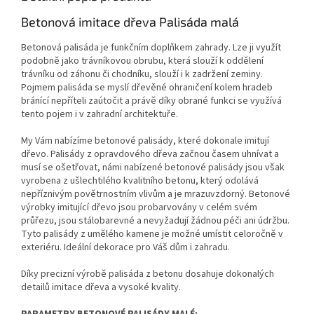
Betonová imitace dřeva Palisáda malá
Betonová palisáda je funkčním doplňkem zahrady. Lze ji využít
podobně jako trávníkovou obrubu, která slouží k oddělení
trávníku od záhonu či chodníku, slouží i k zadržení zeminy.
Pojmem palisáda se myslí dřevěné ohraničení kolem hradeb
bránící nepříteli zaútočit a právě díky obrané funkci se využívá
tento pojem i v zahradní architektuře.
My Vám nabízíme betonové palisády, které dokonale imitují
dřevo. Palisády z opravdového dřeva začnou časem uhnívat a
musí se ošetřovat, námi nabízené betonové palisády jsou však
vyrobena z ušlechtilého kvalitního betonu, který odolává
nepříznivým povětrnostním vlivům a je mrazuvzdorný. Betonové
výrobky imitující dřevo jsou probarvovány v celém svém
průřezu, jsou stálobarevné a nevyžadují žádnou péči ani údržbu.
Tyto palisády z umělého kamene je možné umístit celoročně v
exteriéru. Ideální dekorace pro Váš dům i zahradu.
Díky precizní výrobě palisáda z betonu dosahuje dokonalých
detailů imitace dřeva a vysoké kvality.
PARAMETRY BETONOVÉ PALISÁDY MALÉ: