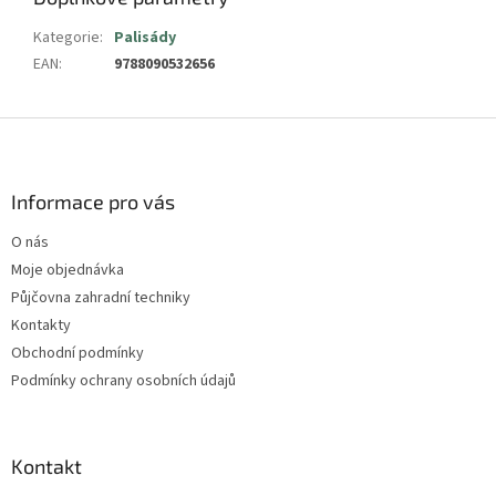
Kategorie
:
Palisády
EAN
:
9788090532656
Z
á
p
a
Informace pro vás
t
O nás
í
Moje objednávka
Půjčovna zahradní techniky
Kontakty
Obchodní podmínky
Podmínky ochrany osobních údajů
Kontakt