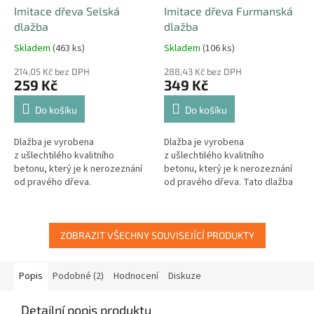
Imitace dřeva Selská
Imitace dřeva Furmanská
dlažba
dlažba
Skladem
(463 ks)
Skladem
(106 ks)
214,05 Kč bez DPH
288,43 Kč bez DPH
259 Kč
349 Kč
Do košíku
Do košíku
Dlažba je vyrobena
Dlažba je vyrobena
z ušlechtilého kvalitního
z ušlechtilého kvalitního
betonu, který je k nerozeznání
betonu, který je k nerozeznání
od pravého dřeva.
od pravého dřeva. Tato dlažba
se prodává pouze v sudých
počtech ( vodorovná/svislá )
ZOBRAZIT VŠECHNY SOUVISEJÍCÍ PRODUKTY
Popis
Podobné (2)
Hodnocení
Diskuze
Detailní popis produktu