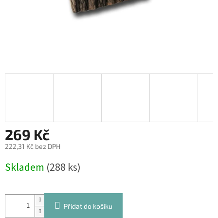
269 Kč
222,31 Kč bez DPH
Měrná
Skladem
(288 ks)
cena:
Přidat do košíku