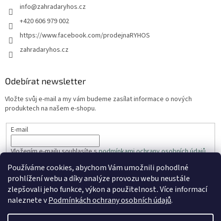
info
@
zahradaryhos.cz
+420 606 979 002
https://www.facebook.com/prodejnaRYHOS
zahradaryhos.cz
Odebírat newsletter
Vložte svůj e-mail a my vám budeme zasílat informace o nových
produktech na našem e-shopu.
E-mail
Vložením e-mailu souhlasíte s
podmínkami ochrany osobních údajů
Používáme cookies, abychom Vám umožnili pohodlné
PŘIHLÁSIT SE
prohlížení webu a díky analýze provozu webu neustále
zlepšovali jeho funkce, výkon a použitelnost
.
Více informací
naleznete v
Podmínkách ochrany osobních údajů
.
Vytvořil Shoptet