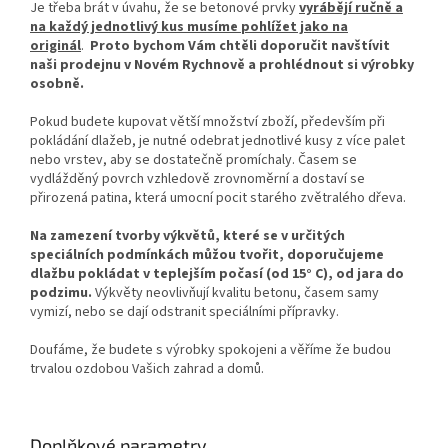
Je třeba brát v úvahu, že se betonové prvky
vyrábějí ručně a
na každý jednotlivý kus musíme pohlížet jako na
originál
.
Proto bychom Vám chtěli doporučit navštívit
naši prodejnu v Novém Rychnově a prohlédnout si výrobky
osobně.
Pokud budete kupovat větší množství zboží, především při
pokládání dlažeb, je nutné odebrat jednotlivé kusy z více palet
nebo vrstev, aby se dostatečně promíchaly. Časem se
vydlážděný povrch vzhledově zrovnoměrní a dostaví se
přirozená patina, která umocní pocit starého zvětralého dřeva.
Na zamezení tvorby výkvětů, které se v určitých
speciálních podmínkách můžou tvořit, doporučujeme
dlažbu pokládat v teplejším počasí (od 15° C), od jara do
podzimu.
Výkvěty neovlivňují kvalitu betonu, časem samy
vymizí, nebo se dají odstranit speciálními přípravky.
Doufáme, že budete s výrobky spokojeni a věříme že budou
trvalou ozdobou Vašich zahrad a domů.
Doplňkové parametry