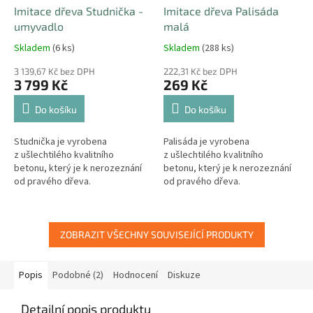
Imitace dřeva Studnička -
Imitace dřeva Palisáda
umyvadlo
malá
Skladem
(6 ks)
Skladem
(288 ks)
3 139,67 Kč bez DPH
222,31 Kč bez DPH
3 799 Kč
269 Kč
Do košíku
Do košíku
Studnička je vyrobena
Palisáda je vyrobena
z ušlechtilého kvalitního
z ušlechtilého kvalitního
betonu, který je k nerozeznání
betonu, který je k nerozeznání
od pravého dřeva.
od pravého dřeva.
ZOBRAZIT VŠECHNY SOUVISEJÍCÍ PRODUKTY
Popis
Podobné (2)
Hodnocení
Diskuze
Detailní popis produktu