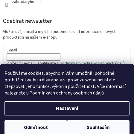
zahradaryhos.cz
Odebírat newsletter
Vložte svůj e-mail a my vám budeme zasílat informace o nových
produktech na našem e-shopu.
E-mail
Vložením e-mailu souhlasíte s
podmínkami ochrany osobních údajů
Používáme cookies, abychom Vám umožnili pohodlné
PŘIHLÁSIT SE
prohlížení webu a díky analýze provozu webu neustále
zlepšovali jeho funkce, výkon a použitelnost
.
Více informací
naleznete v
Podmínkách ochrany osobních údajů
.
Vytvořil Shoptet
Nastavení
Copyright 2026
ZahradaRyhos.cz
. Všechna práva vyhrazena.
Odmítnout
Souhlasím
Upravit nastavení cookies