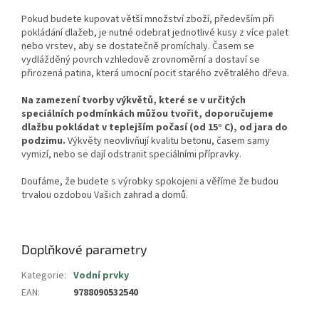
Pokud budete kupovat větší množství zboží, především při
pokládání dlažeb, je nutné odebrat jednotlivé kusy z více palet
nebo vrstev, aby se dostatečně promíchaly. Časem se
vydlážděný povrch vzhledově zrovnoměrní a dostaví se
přirozená patina, která umocní pocit starého zvětralého dřeva.
Na zamezení tvorby výkvětů, které se v určitých
speciálních podmínkách můžou tvořit, doporučujeme
dlažbu pokládat v teplejším počasí (od 15° C), od jara do
podzimu.
Výkvěty neovlivňují kvalitu betonu, časem samy
vymizí, nebo se dají odstranit speciálními přípravky.
Doufáme, že budete s výrobky spokojeni a věříme že budou
trvalou ozdobou Vašich zahrad a domů.
Doplňkové parametry
Kategorie
:
Vodní prvky
EAN
:
9788090532540