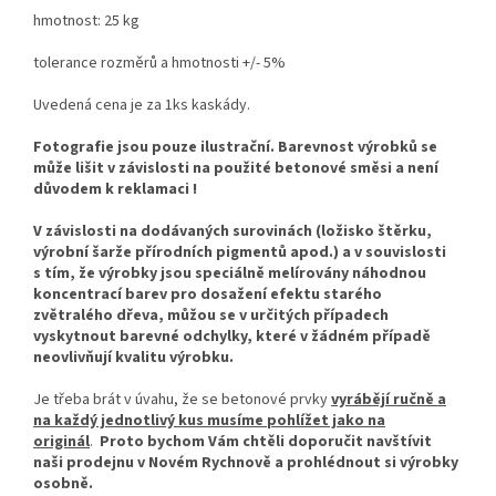
hmotnost: 25 kg
tolerance rozměrů a hmotnosti +/- 5%
Uvedená cena je za 1ks kaskády.
Fotografie jsou pouze ilustrační. Barevnost výrobků se
může lišit v závislosti na použité betonové směsi a není
důvodem k reklamaci !
V závislosti na dodávaných surovinách (ložisko štěrku,
výrobní šarže přírodních pigmentů apod.) a v souvislosti
s tím, že výrobky jsou speciálně melírovány náhodnou
koncentrací barev pro dosažení efektu starého
zvětralého dřeva, můžou se v určitých případech
vyskytnout barevné odchylky, které v žádném případě
neovlivňují kvalitu výrobku.
Je třeba brát v úvahu, že se betonové prvky
vyrábějí ručně a
na každý jednotlivý kus musíme pohlížet jako na
originál
.
Proto bychom Vám chtěli doporučit navštívit
naši prodejnu v Novém Rychnově a prohlédnout si výrobky
osobně.