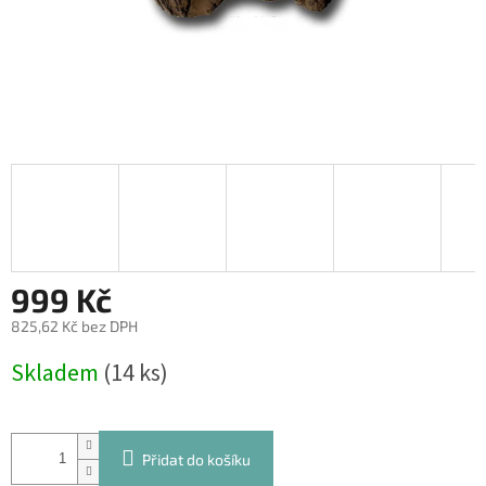
999 Kč
825,62 Kč bez DPH
Měrná
Skladem
(14 ks)
cena:
Přidat do košíku