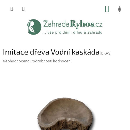
Přejít
NÁKUP
na
obsah
KOŠÍK
Imitace dřeva Vodní kaskáda
IDKAS
Průměrné
Neohodnoceno
Podrobnosti hodnocení
hodnocení
produktu
je
0,0
z
5
hvězdiček.