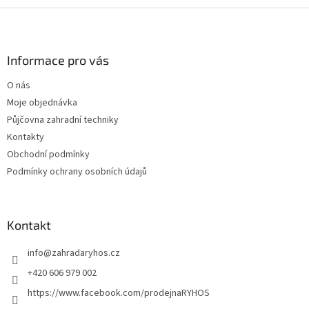
Z
á
p
a
Informace pro vás
t
O nás
í
Moje objednávka
Půjčovna zahradní techniky
Kontakty
Obchodní podmínky
Podmínky ochrany osobních údajů
Kontakt
info
@
zahradaryhos.cz
+420 606 979 002
https://www.facebook.com/prodejnaRYHOS