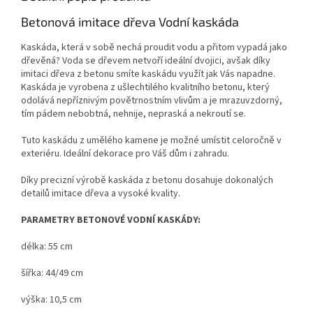
Betonová imitace dřeva Vodní kaskáda
Kaskáda, která v sobě nechá proudit vodu a přitom vypadá jako
dřevěná? Voda se dřevem netvoří ideální dvojici, avšak díky
imitaci dřeva z betonu smíte kaskádu využít jak Vás napadne.
Kaskáda je vyrobena z ušlechtilého kvalitního betonu, který
odolává nepříznivým povětrnostním vlivům a je mrazuvzdorný,
tím pádem nebobtná, nehnije, nepraská a nekroutí se.
Tuto kaskádu z umělého kamene je možné umístit celoročně v
exteriéru. Ideální dekorace pro Váš dům i zahradu.
Díky precizní výrobě kaskáda z betonu dosahuje dokonalých
detailů imitace dřeva a vysoké kvality.
PARAMETRY BETONOVÉ VODNÍ KASKÁDY:
délka: 55 cm
šířka: 44/49 cm
výška: 10,5 cm