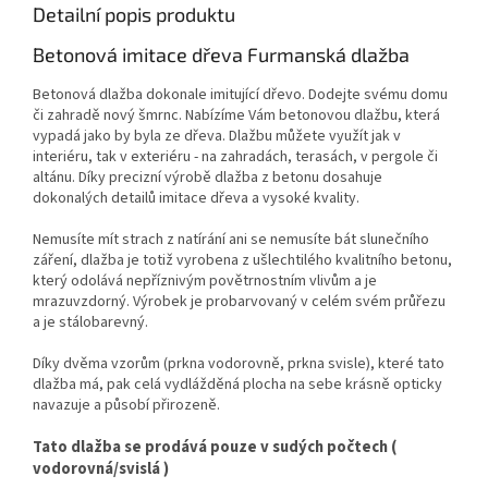
Detailní popis produktu
Betonová imitace dřeva Furmanská dlažba
Betonová dlažba dokonale imitující dřevo. Dodejte svému domu
či zahradě nový šmrnc. Nabízíme Vám betonovou dlažbu, která
vypadá jako by byla ze dřeva. Dlažbu můžete využít jak v
interiéru, tak v exteriéru - na zahradách, terasách, v pergole či
altánu. Díky precizní výrobě dlažba z betonu dosahuje
dokonalých detailů imitace dřeva a vysoké kvality.
Nemusíte mít strach z natírání ani se nemusíte bát slunečního
záření, dlažba je totiž vyrobena z ušlechtilého kvalitního betonu,
který odolává nepříznivým povětrnostním vlivům a je
mrazuvzdorný. Výrobek je probarvovaný v celém svém průřezu
a je stálobarevný.
Díky dvěma vzorům (prkna vodorovně, prkna svisle), které tato
dlažba má, pak celá vydlážděná plocha na sebe krásně opticky
navazuje a působí přirozeně.
Tato dlažba se prodává pouze v sudých počtech (
vodorovná/svislá )