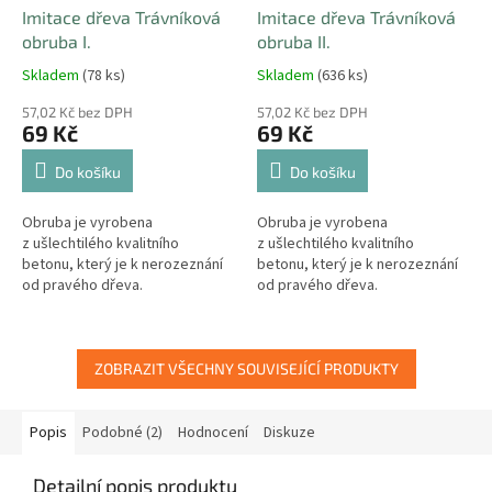
Imitace dřeva Trávníková
Imitace dřeva Trávníková
obruba I.
obruba II.
Skladem
(78 ks)
Skladem
(636 ks)
57,02 Kč bez DPH
57,02 Kč bez DPH
69 Kč
69 Kč
Do košíku
Do košíku
Obruba je vyrobena
Obruba je vyrobena
z ušlechtilého kvalitního
z ušlechtilého kvalitního
betonu, který je k nerozeznání
betonu, který je k nerozeznání
od pravého dřeva.
od pravého dřeva.
ZOBRAZIT VŠECHNY SOUVISEJÍCÍ PRODUKTY
Popis
Podobné (2)
Hodnocení
Diskuze
Detailní popis produktu