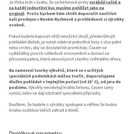
Je třeba brát v úvahu, že se betonové prvky
vyrábějí ručně a
na každý jednotlivý kus musíme pohlížet jako na
originál
.
Proto bychom Vám chtěli doporučit navštívit
naši prodejnu v Novém Rychnově a prohlédnout si výrobky
osobně.
Pokud budete kupovat větší množství zboží, především při
pokládání dlažeb, je nutné odebrat jednotlivé kusy z více palet
nebo vrstev, aby se dostatečně promíchaly. Časem se
vydlážděný povrch vzhledově zrovnoměrní a dostaví se
přirozená patina, která umocní pocit starého zvětralého dřeva.
Na zamezení tvorby výkvětů, které se v určitých
speciálních podmínkách můžou tvořit, doporučujeme
dlažbu pokládat v teplejším počasí (od 15° C), od jara do
podzimu.
Výkvěty neovlivňují kvalitu betonu, časem samy
vymizí, nebo se dají odstranit speciálními přípravky.
Doufáme, že budete s výrobky spokojeni a věříme že budou
trvalou ozdobou Vašich zahrad a domů.
Doplňkové parametry