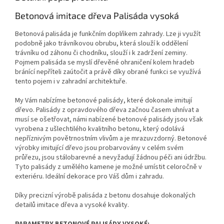
Betonová imitace dřeva Palisáda vysoká
Betonová palisáda je funkčním doplňkem zahrady. Lze ji využít
podobně jako trávníkovou obrubu, která slouží k oddělení
trávníku od záhonu či chodníku, slouží i k zadržení zeminy.
Pojmem palisáda se myslí dřevěné ohraničení kolem hradeb
bránící nepříteli zaútočit a právě díky obrané funkci se využívá
tento pojem i v zahradní architektuře.
My Vám nabízíme betonové palisády, které dokonale imitují
dřevo. Palisády z opravdového dřeva začnou časem uhnívat a
musí se ošetřovat, námi nabízené betonové palisády jsou však
vyrobena z ušlechtilého kvalitního betonu, který odolává
nepříznivým povětrnostním vlivům a je mrazuvzdorný. Betonové
výrobky imitující dřevo jsou probarvovány v celém svém
průřezu, jsou stálobarevné a nevyžadují žádnou péči ani údržbu.
Tyto palisády z umělého kamene je možné umístit celoročně v
exteriéru. Ideální dekorace pro Váš dům i zahradu.
Díky precizní výrobě palisáda z betonu dosahuje dokonalých
detailů imitace dřeva a vysoké kvality.
PARAMETRY BETONOVÉ PALISÁDY VYSOKÉ: