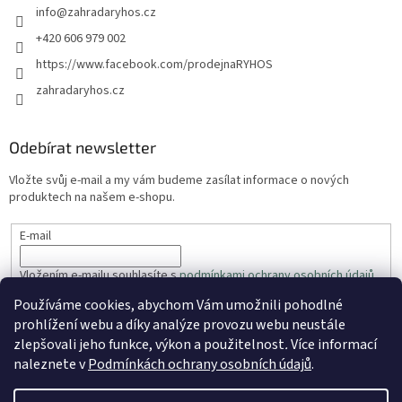
info
@
zahradaryhos.cz
+420 606 979 002
https://www.facebook.com/prodejnaRYHOS
zahradaryhos.cz
Odebírat newsletter
Vložte svůj e-mail a my vám budeme zasílat informace o nových
produktech na našem e-shopu.
E-mail
Vložením e-mailu souhlasíte s
podmínkami ochrany osobních údajů
Používáme cookies, abychom Vám umožnili pohodlné
PŘIHLÁSIT SE
prohlížení webu a díky analýze provozu webu neustále
zlepšovali jeho funkce, výkon a použitelnost
.
Více informací
naleznete v
Podmínkách ochrany osobních údajů
.
Vytvořil Shoptet