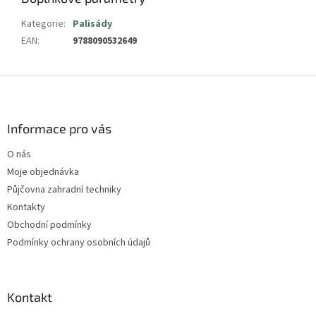
Kategorie
:
Palisády
EAN
:
9788090532649
Z
á
p
a
Informace pro vás
t
O nás
í
Moje objednávka
Půjčovna zahradní techniky
Kontakty
Obchodní podmínky
Podmínky ochrany osobních údajů
Kontakt