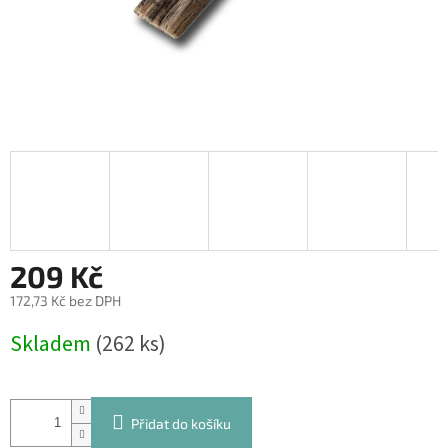
209 Kč
172,73 Kč bez DPH
Měrná
Skladem
(262 ks)
cena:
Přidat do košíku