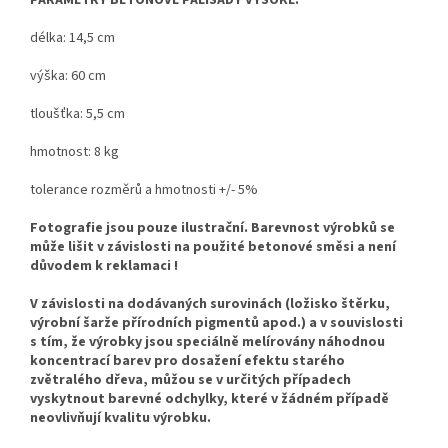
délka: 14,5 cm
výška: 60 cm
tloušťka: 5,5 cm
hmotnost: 8 kg
tolerance rozměrů a hmotnosti +/- 5%
Fotografie jsou pouze ilustrační. Barevnost výrobků se
může lišit v závislosti na použité betonové směsi a není
důvodem k reklamaci !
V závislosti na dodávaných surovinách (ložisko štěrku,
výrobní šarže přírodních pigmentů apod.) a v souvislosti
s tím, že výrobky jsou speciálně melírovány náhodnou
koncentrací barev pro dosažení efektu starého
zvětralého dřeva, můžou se v určitých případech
vyskytnout barevné odchylky, které v žádném případě
neovlivňují kvalitu výrobku.