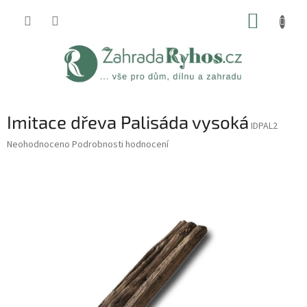
Přejít
NÁKUP
na
obsah
KOŠÍK
Imitace dřeva Palisáda vysoká
IDPAL2
Průměrné
Neohodnoceno
Podrobnosti hodnocení
hodnocení
produktu
je
0,0
z
5
hvězdiček.