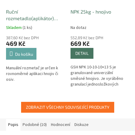
Ruční
NPK 25kg - hnojivo
rozmetadlo(aplikátor)
hnojiv a travního osení 2,7l
Skladem
(1 ks)
Na dotaz
387,60 Kč bez DPH
552,89 Kč bez DPH
469 Kč
669 Kč
DETAIL
Do košíku
GSH NPK 10-10-10+13 S je
Manuální rozmetač je určen k
granulované univerzální
rovnoměrné aplikaci hnojiv či
směsné hnojivo. Je vyráběno
osiv.
granulací jednosložkových
hnojiv se základními živinami
jako je dusík, fosfor a draslík.
ZOBRAZIT VŠECHNY SOUVISEJÍCÍ PRODUKTY
Popis
Podobné (10)
Hodnocení
Diskuze