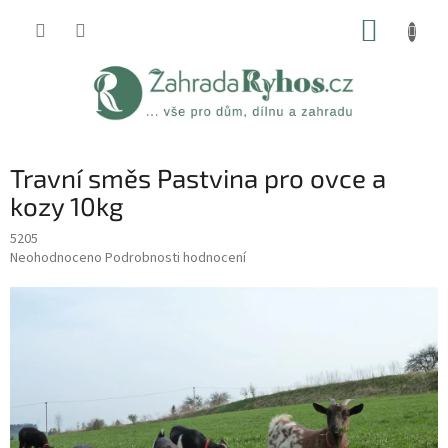
Přejít
NÁKUP
na
obsah
KOŠÍK
Travní směs Pastvina pro ovce a
kozy 10kg
5205
Průměrné
Neohodnoceno
Podrobnosti hodnocení
hodnocení
produktu
je
0,0
z
5
hvězdiček.