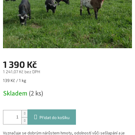
1 390 Kč
1 241,07 Kč bez DPH
Měrná
139 Kč / 1 kg
cena:
Skladem
(2 ks)
Přidat do košíku
Vyznačuje se dobrým nárůstem hmoty, odolností vůči sešlapání a je