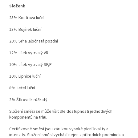
Složení:
25% Kostřava luční
13% Bojínek luční
20% Srha laločnatá pozdní
12% Jílek vytrvalý VR
10% Jílek vytrvalý SP,P
10% Lipnice luční
8% Jetel luční
2% Štírovník růžkatý
Složení směsi se může lišit dle dostupnosti jednotlivých
komponentů na trhu
.
Certifikovné směsi jsou zárukou vysoké pícní kvality a
intenzity.
Složení směsí vychází nejen z přírodních podmínek a