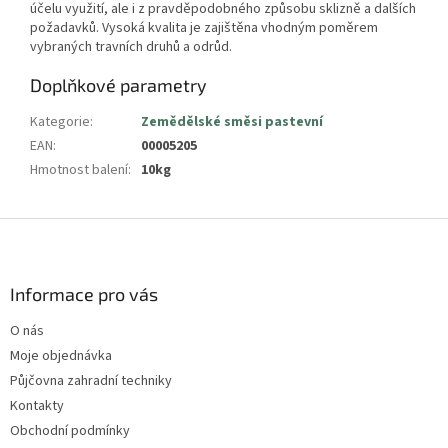
účelu využití, ale i z pravděpodobného způsobu sklizně a dalších
požadavků. Vysoká kvalita je zajištěna vhodným poměrem
vybraných travních druhů a odrůd.
Doplňkové parametry
Kategorie
:
Zemědělské směsi pastevní
EAN
:
00005205
Hmotnost balení
:
10kg
Z
á
p
a
Informace pro vás
t
O nás
í
Moje objednávka
Půjčovna zahradní techniky
Kontakty
Obchodní podmínky