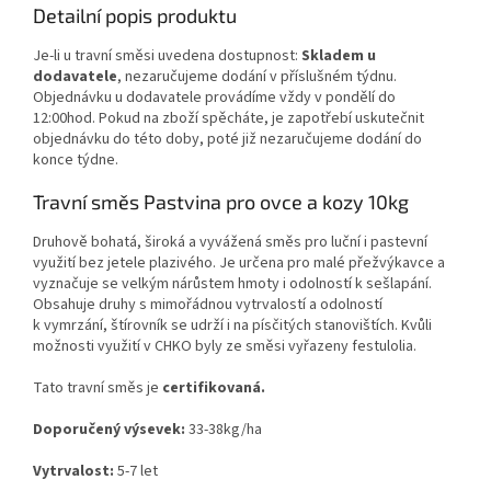
Detailní popis produktu
Je-li u travní směsi uvedena dostupnost:
Skladem u
dodavatele
, nezaručujeme dodání v příslušném týdnu.
Objednávku u dodavatele provádíme vždy v pondělí do
12:00hod. Pokud na zboží spěcháte, je zapotřebí uskutečnit
objednávku do této doby, poté již nezaručujeme dodání do
konce týdne.
Travní směs Pastvina pro ovce a kozy 10kg
Druhově bohatá, široká a vyvážená směs pro luční i pastevní
využití bez jetele plazivého. Je určena pro malé přežvýkavce a
vyznačuje se velkým nárůstem hmoty i odolností k sešlapání.
Obsahuje druhy s mimořádnou vytrvalostí a odolností
k vymrzání, štírovník se udrží i na písčitých stanovištích. Kvůli
možnosti využití v CHKO byly ze směsi vyřazeny festulolia.
Tato travní směs je
certifikovaná.
Doporučený výsevek:
33-38kg/ha
Vytrvalost:
5-7 let