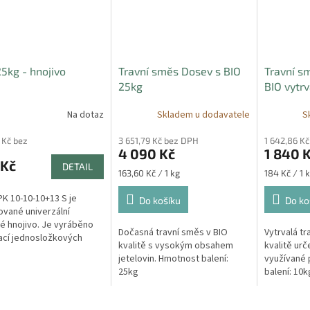
5kg - hnojivo
Travní směs Dosev s BIO
Travní s
25kg
BIO vytrv
Na dotaz
Skladem u dodavatele
S
 Kč bez
3 651,79 Kč bez DPH
1 642,86 K
4 090 Kč
1 840 
 Kč
DETAIL
Měrná
Měrná
163,60 Kč / 1 kg
184 Kč / 1 
cena:
cena:
K 10-10-10+13 S je
Do košíku
Do ko
ované univerzální
 hnojivo. Je vyráběno
Dočasná travní směs v BIO
Vytrvalá tr
ací jednosložkových
kvalitě s vysokým obsahem
kvalitě urč
 se základními živinami
jetelovin. Hmotnost balení:
využívané 
 dusík, fosfor a draslík.
25kg
balení: 10k