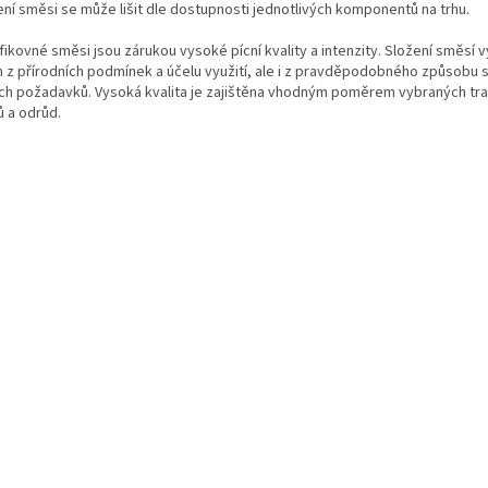
ení směsi se může lišit dle dostupnosti jednotlivých komponentů na trhu
.
fikovné směsi jsou zárukou vysoké pícní kvality a intenzity.
Složení směsí v
n z přírodních podmínek a účelu využití, ale i z pravděpodobného způsobu s
ích požadavků. Vysoká kvalita je zajištěna vhodným poměrem vybraných tra
ů a odrůd.