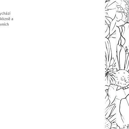
ychází
klizně a
vních