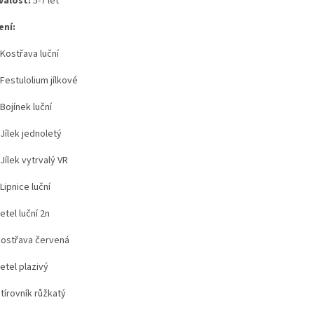
valost:
5-7 let
ení:
Kostřava luční
Festulolium jílkové
Bojínek luční
Jílek jednoletý
Jílek vytrvalý VR
ipnice luční
tel luční 2n
ostřava červená
etel plazivý
tírovník růžkatý