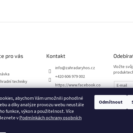
e pro vás
Kontakt
Odebíra
Vložte svů
info
@
zahradaryhos.cz
produktech
návka
+420 606 979 002
hradní techniky
https://www.facebook.co
E-mail
m/prodejnaRYHOS
podmínky
ookies, abychom Vám umožnili pohodlné
Vložením
zahradaryhos.cz
Odmítnout
chrany osobních
údajů
ebu a díky analýze provozu webu neustále
eho funkce, výkon a použitelnost
.
Více
leznete v
Podmínkách ochrany osobních
PŘIHL