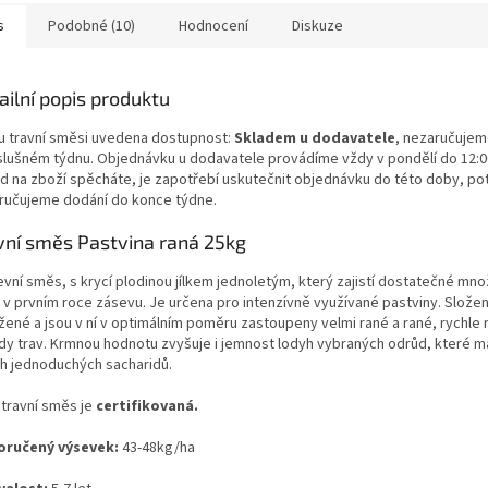
s
Podobné (10)
Hodnocení
Diskuze
ailní popis produktu
i u travní směsi uvedena dostupnost:
Skladem u dodavatele
, nezaručujem
íslušném týdnu. Objednávku u dodavatele provádíme vždy v pondělí do 12:
d na zboží spěcháte, je zapotřebí uskutečnit objednávku do této doby, pot
ručujeme dodání do konce týdne.
vní směs Pastvina raná 25kg
vní směs, s krycí plodinou jílkem jednoletým, který zajistí dostatečné mno
 v prvním roce zásevu. Je určena pro intenzívně využívané pastviny. Složení
žené a jsou v ní v optimálním poměru zastoupeny velmi rané a rané, rychle 
dy trav. Krmnou hodnotu zvyšuje i jemnost lodyh vybraných odrůd, které m
h jednoduchých sacharidů.
 travní směs je
certifikovaná.
ručený výsevek:
43-48kg/ha