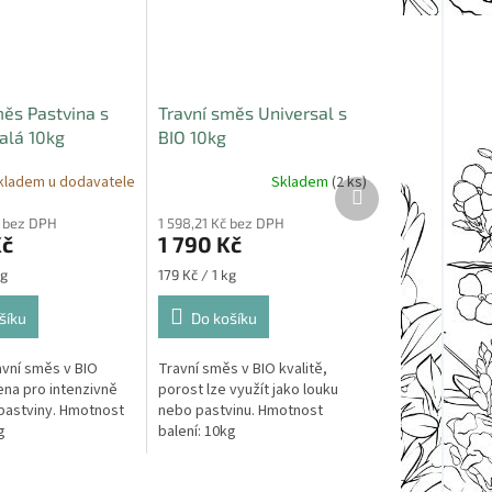
měs Pastvina s
Travní směs Universal s
alá 10kg
BIO 10kg
kladem u dodavatele
Skladem
(2 ks)
Další
produkt
č bez DPH
1 598,21 Kč bez DPH
Kč
1 790 Kč
Měrná
kg
179 Kč / 1 kg
cena:
šíku
Do košíku
avní směs v BIO
Travní směs v BIO kvalitě,
ena pro intenzivně
porost lze využít jako louku
pastviny. Hmotnost
nebo pastvinu. Hmotnost
g
balení: 10kg