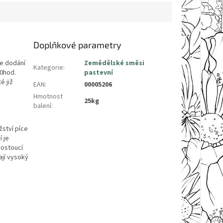
Doplňkové parametry
e dodání
Zemědělské směsi
Kategorie
:
00hod.
pastevní
é již
EAN
:
00005206
Hmotnost
25kg
balení
:
žství píce
 je
rostoucí
ají vysoký