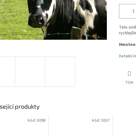
Tato směs
rychlejší
Hmotnos
Detailní 
TISK
sející produkty
Kód:
809B
Kód:
9267