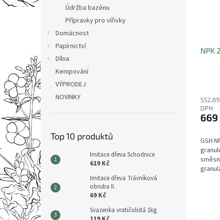
Údržba bazénu
Přípravky pro vířivky
Domácnost
Papírnictví
NPK 2
Dílna
Kempování
VÝPRODEJ
NOVINKY
552,89
DPH
669
Top 10 produktů
GSH NP
granul
Imitace dřeva Schodnice
směsné
619 Kč
granul
hnojiv
Imitace dřeva Trávníková
obruba II.
jako je
69 Kč
Svazenka vratičolistá 1kg
119 Kč