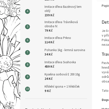
Popi
Imitace dřeva Bazénový lem
oblý
239 Kč
Det
Imitace dřeva Trávníková
obruba IV.
79 Kč
Je-l
v př
Imitace dřeva Prkno
Poku
114 Kč
neza
Pohanka 1kg - krmná surovina
Tra
34 Kč
Imitace dřeva Svahovka
Paste
459 Kč
hned
vyvá
Kyselina sorbová E 200 10g
odrů
24 Kč
obsa
Křídelní spona + 1 hřebíček
Tato
9 Kč
Dopo