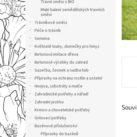
n
Travní směsi s BIO
e
Malé balení zemědělských travních
l
směsí
Trávníkové směsi
Péče o trávník
Semena
Květnaté louky, domečky pro hmyz
Betonová imitace dřeva
Betonové výrobky do zahrad
Sazečka, česnek a sadba hub
Přípravky na ochranu rostlin a ostatní
Hnojiva, substráty a mulče
Zahradnické potřeby a nářadí
Zahradní jezírka
Souvi
Krmivo a chovatelské potřeby
Grilovací potřeby
Bazénové příslušenství
Přípravky do bazénů