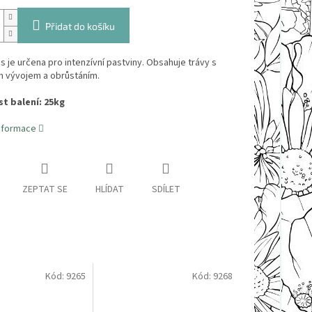
Přidat do košíku
 je určena pro intenzívní pastviny. Obsahuje trávy s
m vývojem a obrůstáním.
t balení: 25kg
informace
ZEPTAT SE
HLÍDAT
SDÍLET
Kód:
9265
Kód:
9268