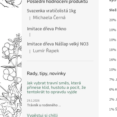
Vytr
Poslední hodnocení produktů
Svazenka vratičolistá 1kg
Slož
Michaela Černá
|
Hodnocení produktu je 5 z 5 hvězdiček.
20% 
Imitace dřeva Prkno
10% 
|
Hodnocení produktu je 5 z 5 hvězdiček.
10% 
Imitace dřeva Nášlap velký NO3
18% 
Lumír Řapek
|
Hodnocení produktu je 5 z 5 hvězdiček.
16% 
10% L
Rady, tipy, novinky
7% Je
Jak vybrat travní směs, která
přinese klid, hustotu a pocit, že
6% K
tentokrát to opravdu vyjde
2% J
29.1.2026
Trávník u rodinného ...
1% Š
Vypěstuj si chilli