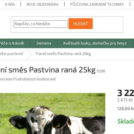
O NÁS
MOJE OBJEDNÁVKA
PŮJČOVNA ZAHRADNÍ TECHNIKY
HLEDAT
Péče o trávník
Semena
Květnaté louky, domečky pro hmyz
ěsi pastevní
Travní směs Pastvina raná 25kg
ní směs Pastvina raná 25kg
5206
né
noceno
Podrobnosti hodnocení
ní
3 2
u
2 875 Kč
Měrná
128,80 Kč
cena:
ek.
Skla