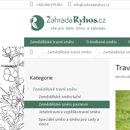
Přejít
+420 606 979 002
info@zahradaryhos.cz
na
obsah
Zemědělské travní směsi
Trávníkové směsi
Domů
Zemědělské travní směsi
Zemědělské sm
P
Trav
o
Přeskočit
s
Průměr
Neohod
Kategorie
kategorie
t
hodnoce
r
produkt
Zemědělské travní směsi
a
je
Zemědělské směsi luční
0,0
n
z
Zemědělské směsi pastevní
n
5
í
Jetelotravní a vojtěškotravní směsi
hvězdič
p
Speciální směsi a směsi pro sady a
vinice
a