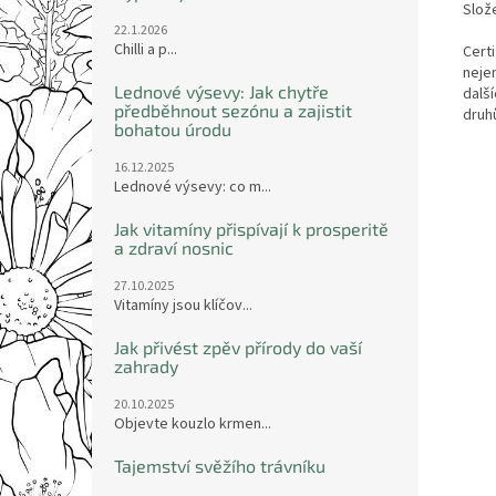
Slož
22.1.2026
Chilli a p...
Certi
neje
Lednové výsevy: Jak chytře
dalš
předběhnout sezónu a zajistit
druh
bohatou úrodu
16.12.2025
Lednové výsevy: co m...
Jak vitamíny přispívají k prosperitě
a zdraví nosnic
27.10.2025
Vitamíny jsou klíčov...
Jak přivést zpěv přírody do vaší
zahrady
20.10.2025
Objevte kouzlo krmen...
Tajemství svěžího trávníku