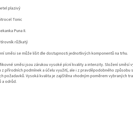
etel plazivý
itrocel Tonic
ekanka Puna II.
tírovník růžkatý
ení směsi se může lišit dle dostupnosti jednotlivých komponentů na trhu
.
fikovné směsi jsou zárukou vysoké pícní kvality a intenzity.
Složení směsí v
n z přírodních podmínek a účelu využití, ale i z pravděpodobného způsobu s
ích požadavků. Vysoká kvalita je zajištěna vhodným poměrem vybraných tra
ů a odrůd.