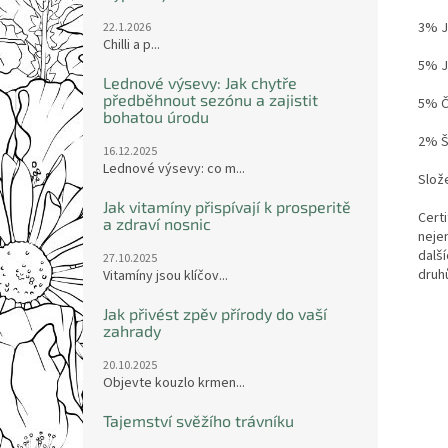
3% J
22.1.2026
Chilli a p...
5% J
Lednové výsevy: Jak chytře
předběhnout sezónu a zajistit
5% Č
bohatou úrodu
2% Š
16.12.2025
Lednové výsevy: co m...
Slož
Jak vitamíny přispívají k prosperitě
Certi
a zdraví nosnic
neje
dalš
27.10.2025
druh
Vitamíny jsou klíčov...
Jak přivést zpěv přírody do vaší
zahrady
20.10.2025
Objevte kouzlo krmen...
Tajemství svěžího trávníku