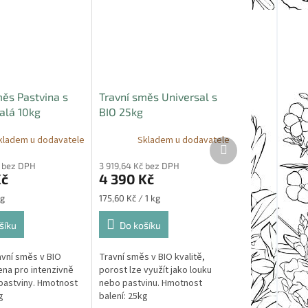
měs Pastvina s
Travní směs Universal s
alá 10kg
BIO 25kg
kladem u dodavatele
Skladem u dodavatele
Další
produkt
č bez DPH
3 919,64 Kč bez DPH
Kč
4 390 Kč
Měrná
kg
175,60 Kč / 1 kg
cena:
šíku
Do košíku
avní směs v BIO
Travní směs v BIO kvalitě,
ena pro intenzivně
porost lze využít jako louku
pastviny. Hmotnost
nebo pastvinu. Hmotnost
g
balení: 25kg