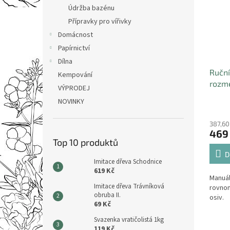
Údržba bazénu
Přípravky pro vířivky
Domácnost
Papírnictví
Dílna
Ruční
Kempování
rozme
VÝPRODEJ
hnoji
NOVINKY
2,7l
387,60
469
Top 10 produktů
D
Imitace dřeva Schodnice
619 Kč
Manuál
Imitace dřeva Trávníková
rovnom
obruba II.
osiv.
69 Kč
Svazenka vratičolistá 1kg
119 Kč