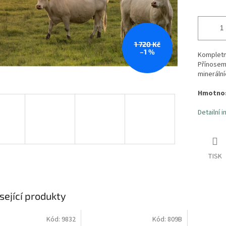
1 720 Kč
–1 %
Kompletn
Přínosem 
minerálníc
Hmotnos
Detailní 
TISK
sející produkty
Kód:
9832
Kód:
809B