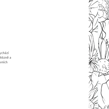
ychází
klizně a
vních