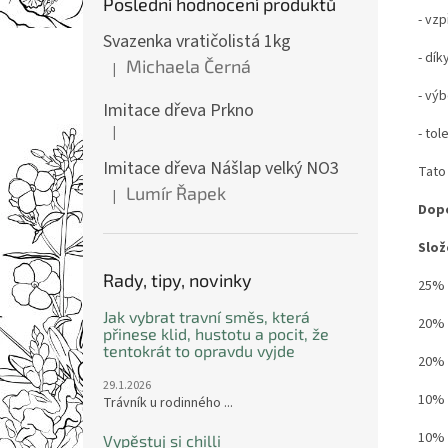
Poslední hodnocení produktů
- vz
Svazenka vratičolistá 1kg
- dí
Michaela Černá
|
Hodnocení produktu je 5 z 5 hvězdiček.
- výb
Imitace dřeva Prkno
|
- tol
Hodnocení produktu je 5 z 5 hvězdiček.
Imitace dřeva Nášlap velký NO3
Tato
Lumír Řapek
|
Hodnocení produktu je 5 z 5 hvězdiček.
Dopo
Slož
Rady, tipy, novinky
25% 
Jak vybrat travní směs, která
20% 
přinese klid, hustotu a pocit, že
tentokrát to opravdu vyjde
20% J
29.1.2026
10% 
Trávník u rodinného ...
10% L
Vypěstuj si chilli