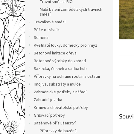
n
Travní směsi s BIO
e
Malé balení zemědělských travních
l
směsí
Trávníkové směsi
Péče o trávník
Semena
Květnaté louky, domečky pro hmyz
Betonová imitace dřeva
Betonové výrobky do zahrad
Sazečka, česnek a sadba hub
Přípravky na ochranu rostlin a ostatní
Hnojiva, substráty a mulče
Zahradnické potřeby a nářadí
Zahradní jezírka
Krmivo a chovatelské potřeby
Grilovací potřeby
Souvi
Bazénové příslušenství
Přípravky do bazénů