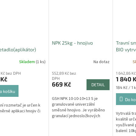
NPK 25kg - hnojivo
Travní s
tadlo(aplikátor)
BIO vytrv
v a travního osení
Skladem
(1 ks)
Na dotaz
S
 Kč bez DPH
552,89 Kč bez
1 642,86 K
 Kč
1 840 
DPH
669 Kč
DETAIL
Měrná
184 Kč / 1 
o košíku
cena:
GSH NPK 10-10-10+13 S je
Do ko
granulované univerzální
ní rozmetač je určen k
směsné hnojivo. Je vyráběno
ěrné aplikaci hnojiv či
Vytrvalá tr
granulací jednosložkových
kvalitě urč
hnojiv se základními živinami
využívané 
jako je dusík, fosfor a draslík.
balení: 10k