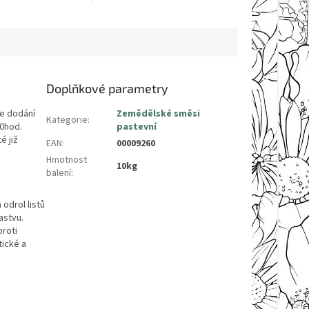
Doplňkové parametry
e dodání
Zemědělské směsi
Kategorie
:
00hod.
pastevní
é již
EAN
:
00009260
Hmotnost
10kg
balení
:
 odrol listů
astvu.
proti
tické a