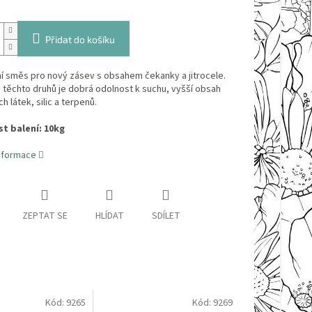
Přidat do košíku
í směs pro nový zásev s obsahem čekanky a jitrocele.
těchto druhů je dobrá odolnost k suchu, vyšší obsah
h látek, silic a terpenů.
t balení: 10kg
informace
ZEPTAT SE
HLÍDAT
SDÍLET
Kód:
9265
Kód:
9269