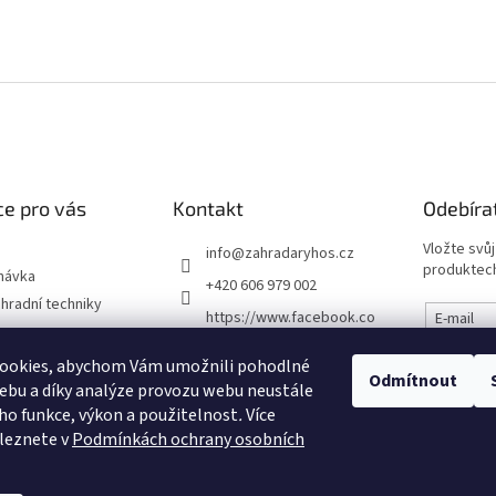
e pro vás
Kontakt
Odebíra
Vložte svů
info
@
zahradaryhos.cz
produktech
návka
+420 606 979 002
hradní techniky
https://www.facebook.co
E-mail
m/prodejnaRYHOS
podmínky
ookies, abychom Vám umožnili pohodlné
Vložením
zahradaryhos.cz
Odmítnout
chrany osobních
údajů
ebu a díky analýze provozu webu neustále
eho funkce, výkon a použitelnost
.
Více
leznete v
Podmínkách ochrany osobních
PŘIHL