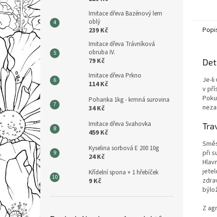
Imitace dřeva Bazénový lem
oblý
Popi
239 Kč
Imitace dřeva Trávníková
obruba IV.
79 Kč
Det
Imitace dřeva Prkno
Je-l
114 Kč
v př
Poku
Pohanka 1kg - krmná surovina
neza
34 Kč
Imitace dřeva Svahovka
Tra
459 Kč
Směs 
Kyselina sorbová E 200 10g
při 
24 Kč
Hlav
jetel
Křídelní spona + 1 hřebíček
zdrav
9 Kč
býlož
Z agr