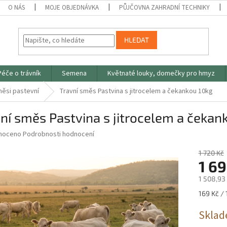
O NÁS
MOJE OBJEDNÁVKA
PŮJČOVNA ZAHRADNÍ TECHNIKY
HLEDAT
Péče o trávník
Semena
Květnaté louky, domečky pro hmyz
ěsi pastevní
Travní směs Pastvina s jitrocelem a čekankou 10kg
ní směs Pastvina s jitrocelem a čekan
né
noceno
Podrobnosti hodnocení
ní
u
1 720 Kč
1 69
1 508,93
Měrná
169 Kč / 
ek.
cena:
Sklad