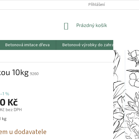
KONTAKTY
OBCHODNÍ PODMÍNKY
PODMÍNKY OCHRANY OSOBNÍCH
Přihlášení
NÁKUPNÍ
Prázdný košík
KOŠÍK
Betonová imitace dřeva
Betonové výrobky do zahrad
Saze
kou 10kg
9260
–1 %
0 Kč
 Kč bez DPH
1 kg
em u dodavatele