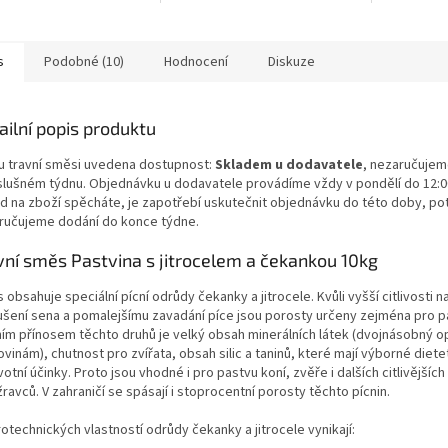
s
Podobné (10)
Hodnocení
Diskuze
ailní popis produktu
i u travní směsi uvedena dostupnost:
Skladem u dodavatele
, nezaručujem
íslušném týdnu. Objednávku u dodavatele provádíme vždy v pondělí do 12:
d na zboží spěcháte, je zapotřebí uskutečnit objednávku do této doby, pot
ručujeme dodání do konce týdne.
vní směs Pastvina s jitrocelem a čekankou 10kg
obsahuje speciální pícní odrůdy čekanky a jitrocele. Kvůli vyšší citlivosti na
sušení sena a pomalejšímu zavadání píce jsou porosty určeny zejména pro p
ním přínosem těchto druhů je velký obsah minerálních látek (dvojnásobný o
ovinám), chutnost pro zvířata, obsah silic a taninů, které mají výborné diete
otní účinky. Proto jsou vhodné i pro pastvu koní, zvěře i dalších citlivějších
ravců. V zahraničí se spásají i stoprocentní porosty těchto pícnin.
otechnických vlastností odrůdy čekanky a jitrocele vynikají: