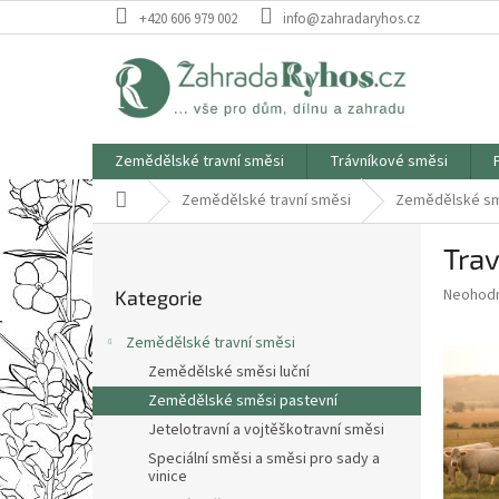
Přejít
+420 606 979 002
info@zahradaryhos.cz
na
obsah
Zemědělské travní směsi
Trávníkové směsi
Domů
Zemědělské travní směsi
Zemědělské sm
P
Trav
o
Přeskočit
s
Průměr
Neohod
Kategorie
kategorie
t
hodnoce
r
produkt
Zemědělské travní směsi
a
je
Zemědělské směsi luční
0,0
n
z
Zemědělské směsi pastevní
n
5
í
Jetelotravní a vojtěškotravní směsi
hvězdič
p
Speciální směsi a směsi pro sady a
vinice
a