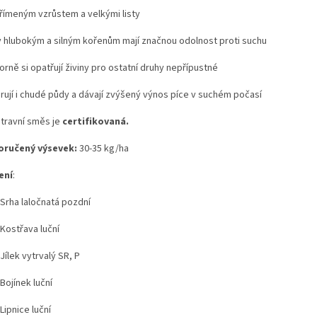
přímeným vzrůstem a velkými listy
ky hlubokým a silným kořenům mají značnou odolnost proti suchu
orně si opatřují živiny pro ostatní druhy nepřípustné
erují i chudé půdy a dávají zvýšený výnos píce v suchém počasí
 travní směs je
certifikovaná.
ručený výsevek:
30-35 kg/ha
ení
:
Srha laločnatá pozdní
Kostřava luční
ílek vytrvalý SR, P
Bojínek luční
ipnice luční