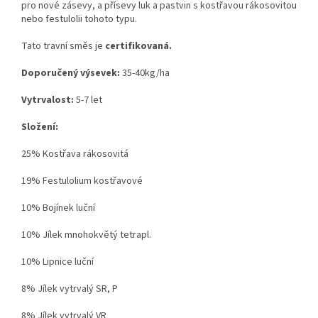
pro nové zásevy, a přísevy luk a pastvin s kostřavou rákosovitou
nebo festulolii tohoto typu.
Tato travní směs je
certifikovaná.
Doporučený výsevek:
35-40kg/ha
Vytrvalost:
5-7 let
Složení:
25% Kostřava rákosovitá
19% Festulolium kostřavové
10% Bojínek luční
10% Jílek mnohokvětý tetrapl.
10% Lipnice luční
8% Jílek vytrvalý SR, P
8% Jílek vytrvalý VR