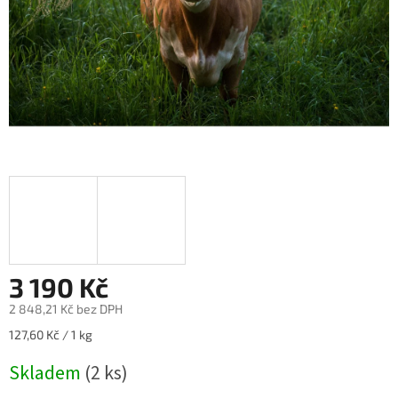
3 190 Kč
2 848,21 Kč bez DPH
Měrná
127,60 Kč / 1 kg
cena:
Skladem
(2 ks)