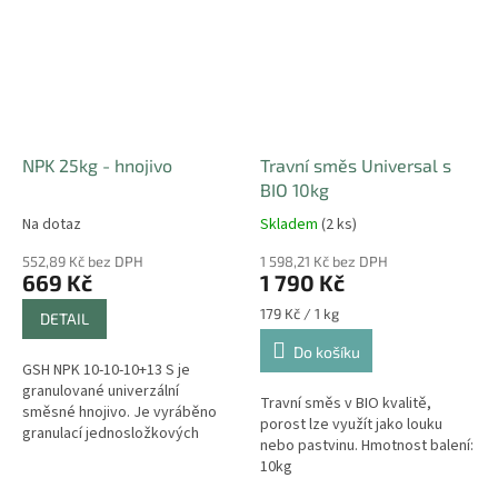
NPK 25kg - hnojivo
Travní směs Universal s
BIO 10kg
Na dotaz
Skladem
(2 ks)
552,89 Kč bez DPH
1 598,21 Kč bez DPH
669 Kč
1 790 Kč
Měrná
179 Kč / 1 kg
DETAIL
cena:
Do košíku
GSH NPK 10-10-10+13 S je
granulované univerzální
Travní směs v BIO kvalitě,
směsné hnojivo. Je vyráběno
porost lze využít jako louku
granulací jednosložkových
nebo pastvinu. Hmotnost balení:
hnojiv se základními živinami
10kg
jako je dusík, fosfor a draslík.