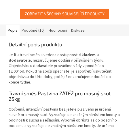
ZOBRAZIT VŠECHNY SOUVISEJÍCÍ PRODUKTY
Popis
Podobné (10)
Hodnocení
Diskuze
Detailní popis produktu
Je-li u travní směsi uvedena dostupnost:
Skladem u
dodavatele
, nezaručujeme dodání v příslušném týdnu.
Objednávku u dodavatele provádíme vždy v pondělí do
12:00hod. Pokud na zboží spěcháte, je zapotřebí uskutečnit
objednávku do této doby, poté již nezaručujeme dodání do
konce týdne.
Travní směs Pastvina ZÁTĚŽ pro masný skot
25kg
Oblíbená, intenzívní pastvina bez jetele plazivého je určená
hlavně pro masný skot. Vyznačuje se značným nárůstem hmoty a
odolností k suchu a sešlapání. Výborně obrůstá až do pozdního
podzimu
a vyznačuje se značným nárůstem hmoty. Je určena