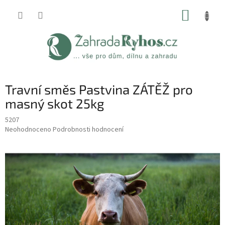
Přejít
NÁKUP
na
obsah
KOŠÍK
Travní směs Pastvina ZÁTĚŽ pro
masný skot 25kg
5207
Průměrné
Neohodnoceno
Podrobnosti hodnocení
hodnocení
produktu
je
0,0
z
5
hvězdiček.