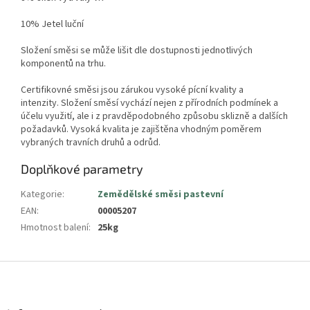
10% Jetel luční
Složení směsi se může lišit dle dostupnosti jednotlivých
komponentů na trhu
.
Certifikovné směsi jsou zárukou vysoké pícní kvality a
intenzity.
Složení směsí vychází nejen z přírodních podmínek a
účelu využití, ale i z pravděpodobného způsobu sklizně a dalších
požadavků. Vysoká kvalita je zajištěna vhodným poměrem
vybraných travních druhů a odrůd.
Doplňkové parametry
Kategorie
:
Zemědělské směsi pastevní
EAN
:
00005207
Hmotnost balení
:
25kg
Z
á
p