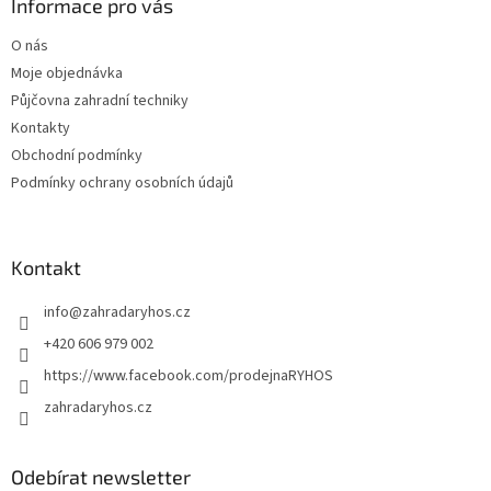
a
Informace pro vás
t
O nás
í
Moje objednávka
Půjčovna zahradní techniky
Kontakty
Obchodní podmínky
Podmínky ochrany osobních údajů
Kontakt
info
@
zahradaryhos.cz
+420 606 979 002
https://www.facebook.com/prodejnaRYHOS
zahradaryhos.cz
Odebírat newsletter