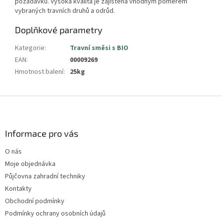
požadavků. Vysoká kvalita je zajištěna vhodným poměrem
vybraných travních druhů a odrůd.
Doplňkové parametry
Kategorie
:
Travní směsi s BIO
EAN
:
00009269
Hmotnost balení
:
25kg
Z
á
p
a
Informace pro vás
t
O nás
í
Moje objednávka
Půjčovna zahradní techniky
Kontakty
Obchodní podmínky
Podmínky ochrany osobních údajů