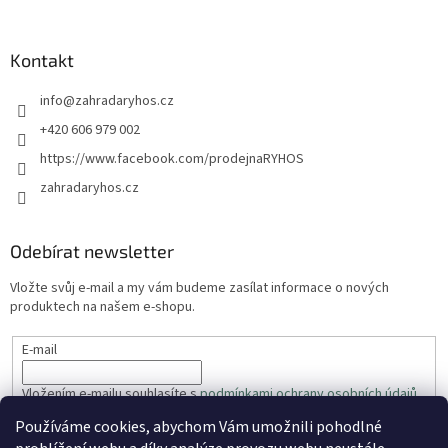
Kontakt
info
@
zahradaryhos.cz
+420 606 979 002
https://www.facebook.com/prodejnaRYHOS
zahradaryhos.cz
Odebírat newsletter
Vložte svůj e-mail a my vám budeme zasílat informace o nových
produktech na našem e-shopu.
E-mail
Vložením e-mailu souhlasíte s
podmínkami ochrany osobních údajů
Používáme cookies, abychom Vám umožnili pohodlné
PŘIHLÁSIT SE