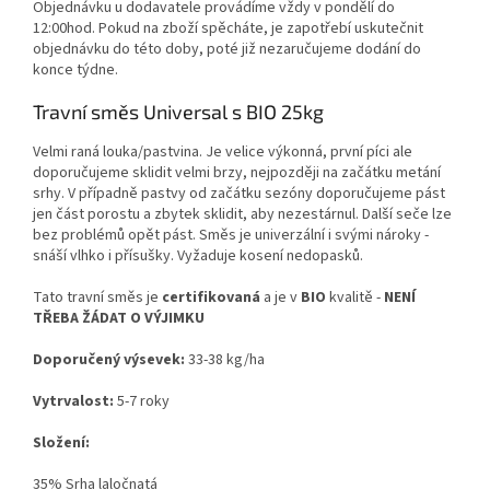
Objednávku u dodavatele provádíme vždy v pondělí do
12:00hod. Pokud na zboží spěcháte, je zapotřebí uskutečnit
objednávku do této doby, poté již nezaručujeme dodání do
konce týdne.
Travní směs Universal s BIO 25kg
Velmi raná louka/pastvina. Je velice výkonná, první píci ale
doporučujeme sklidit velmi brzy, nejpozději na začátku metání
srhy. V případně pastvy od začátku sezóny doporučujeme pást
jen část porostu a zbytek sklidit, aby nezestárnul. Další seče lze
bez problémů opět pást. Směs je univerzální i svými nároky -
snáší vlhko i přísušky. Vyžaduje kosení nedopasků.
Tato travní směs je
certifikovaná
a je v
BIO
kvalitě -
NENÍ
TŘEBA ŽÁDAT O VÝJIMKU
Doporučený výsevek:
33-38 kg/ha
Vytrvalost:
5-7 roky
Složení:
35% Srha laločnatá