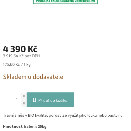
4 390 Kč
3 919,64 Kč bez DPH
Měrná
175,60 Kč / 1 kg
cena:
Skladem u dodavatele
Přidat do košíku
Travní směs v BIO kvalitě, porost lze využít jako louku nebo pastvinu.
Hmotnost balení: 25kg