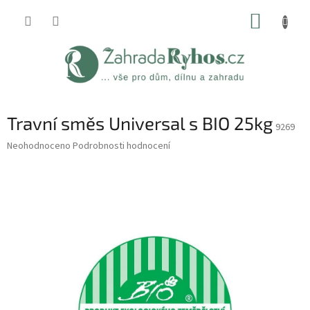
Přejít
NÁKUP
na
obsah
KOŠÍK
Travní směs Universal s BIO 25kg
9269
Průměrné
Neohodnoceno
Podrobnosti hodnocení
hodnocení
produktu
je
0,0
z
5
hvězdiček.