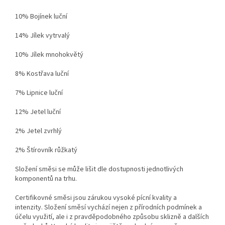
10% Bojínek luční
14% Jílek vytrvalý
10% Jílek mnohokvětý
8% Kostřava luční
7% Lipnice luční
12% Jetel luční
2% Jetel zvrhlý
2% Štírovník růžkatý
Složení směsi se může lišit dle dostupnosti jednotlivých
komponentů na trhu
.
Certifikovné směsi jsou zárukou vysoké pícní kvality a
intenzity.
Složení směsí vychází nejen z přírodních podmínek a
účelu využití, ale i z pravděpodobného způsobu sklizně a dalších