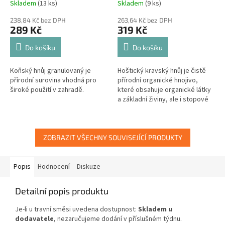
Skladem
(13 ks)
Skladem
(9 ks)
238,84 Kč bez DPH
263,64 Kč bez DPH
289 Kč
319 Kč
Do košíku
Do košíku
Koňský hnůj granulovaný je
Hoštický kravský hnůj je čistě
přírodní surovina vhodná pro
přírodní organické hnojivo,
široké použití v zahradě.
které obsahuje organické látky
a základní živiny, ale i stopové
prvky.
ZOBRAZIT VŠECHNY SOUVISEJÍCÍ PRODUKTY
Popis
Hodnocení
Diskuze
Detailní popis produktu
Je-li u travní směsi uvedena dostupnost:
Skladem u
dodavatele
, nezaručujeme dodání v příslušném týdnu.