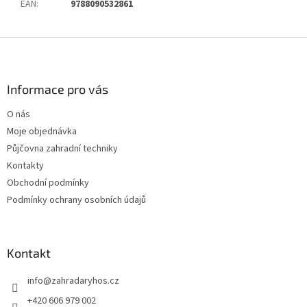
EAN
:
9788090532861
Z
á
p
a
Informace pro vás
t
O nás
í
Moje objednávka
Půjčovna zahradní techniky
Kontakty
Obchodní podmínky
Podmínky ochrany osobních údajů
Kontakt
info
@
zahradaryhos.cz
+420 606 979 002