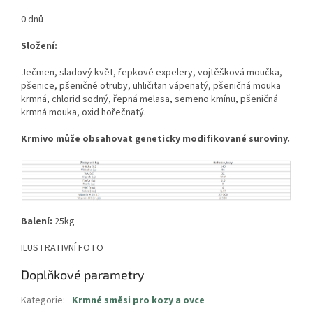
0 dnů
Složení:
Ječmen, sladový květ, řepkové expelery, vojtěšková moučka,
pšenice, pšeničné otruby, uhličitan vápenatý, pšeničná mouka
krmná, chlorid sodný, řepná melasa, semeno kmínu, pšeničná
krmná mouka, oxid hořečnatý.
Krmivo může obsahovat geneticky modifikované suroviny.
Balení:
25kg
ILUSTRATIVNÍ FOTO
Doplňkové parametry
Kategorie
:
Krmné směsi pro kozy a ovce