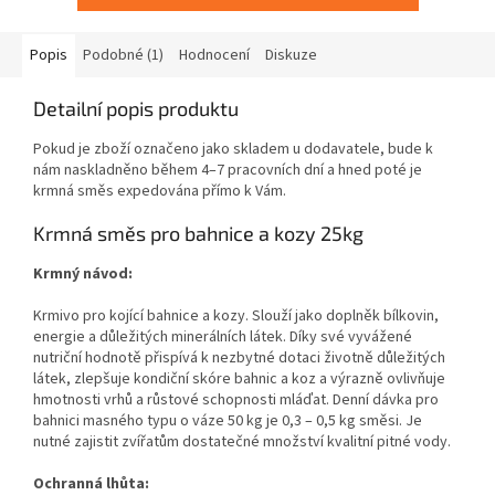
Popis
Podobné (1)
Hodnocení
Diskuze
Detailní popis produktu
Pokud je zboží označeno jako skladem u dodavatele, bude k
nám naskladněno během 4–7 pracovních dní a hned poté je
krmná směs expedována přímo k Vám.
Krmná směs pro bahnice a kozy 25kg
Krmný návod:
Krmivo pro kojící bahnice a kozy. Slouží jako doplněk bílkovin,
energie a důležitých minerálních látek. Díky své vyvážené
nutriční hodnotě přispívá k nezbytné dotaci životně důležitých
látek, zlepšuje kondiční skóre bahnic a koz a výrazně ovlivňuje
hmotnosti vrhů a růstové schopnosti mláďat. Denní dávka pro
bahnici masného typu o váze 50 kg je 0,3 – 0,5 kg směsi. Je
nutné zajistit zvířatům dostatečné množství kvalitní pitné vody.
Ochranná lhůta: