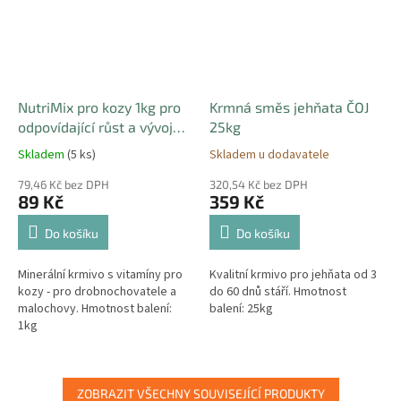
NutriMix pro kozy 1kg pro
Krmná směs jehňata ČOJ
odpovídající růst a vývoj
25kg
mladých zvířat
Skladem
(5 ks)
Skladem u dodavatele
79,46 Kč bez DPH
320,54 Kč bez DPH
89 Kč
359 Kč
Do košíku
Do košíku
Minerální krmivo s vitamíny pro
Kvalitní krmivo pro jehňata od 3
kozy - pro drobnochovatele a
do 60 dnů stáří. Hmotnost
malochovy. Hmotnost balení:
balení: 25kg
1kg
ZOBRAZIT VŠECHNY SOUVISEJÍCÍ PRODUKTY