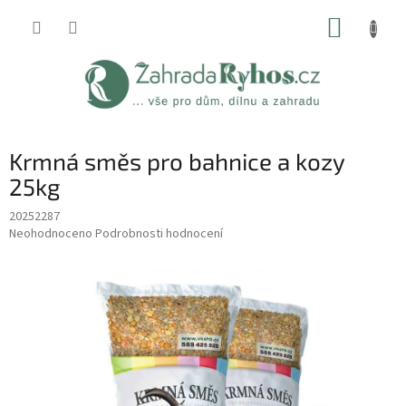
Přejít
NÁKUP
na
obsah
KOŠÍK
Krmná směs pro bahnice a kozy
25kg
20252287
Průměrné
Neohodnoceno
Podrobnosti hodnocení
hodnocení
produktu
je
0,0
z
5
hvězdiček.