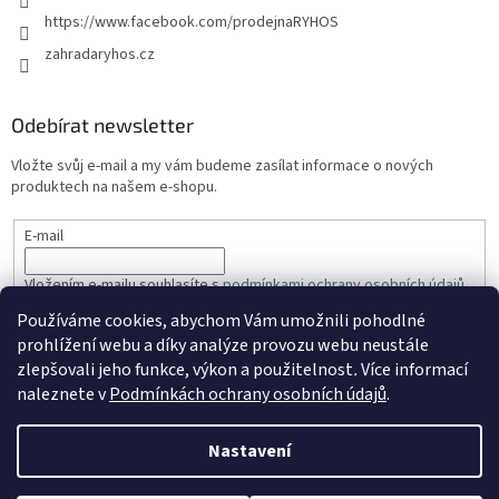
https://www.facebook.com/prodejnaRYHOS
zahradaryhos.cz
Odebírat newsletter
Vložte svůj e-mail a my vám budeme zasílat informace o nových
produktech na našem e-shopu.
E-mail
Vložením e-mailu souhlasíte s
podmínkami ochrany osobních údajů
Používáme cookies, abychom Vám umožnili pohodlné
PŘIHLÁSIT SE
prohlížení webu a díky analýze provozu webu neustále
zlepšovali jeho funkce, výkon a použitelnost
.
Více informací
naleznete v
Podmínkách ochrany osobních údajů
.
Vytvořil Shoptet
Nastavení