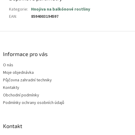
Kategorie
:
Hnojiva na balkónové rostliny
EAN
:
8594003194597
Z
á
p
a
Informace pro vás
t
O nás
í
Moje objednávka
Půjčovna zahradní techniky
Kontakty
Obchodní podmínky
Podmínky ochrany osobních údajů
Kontakt