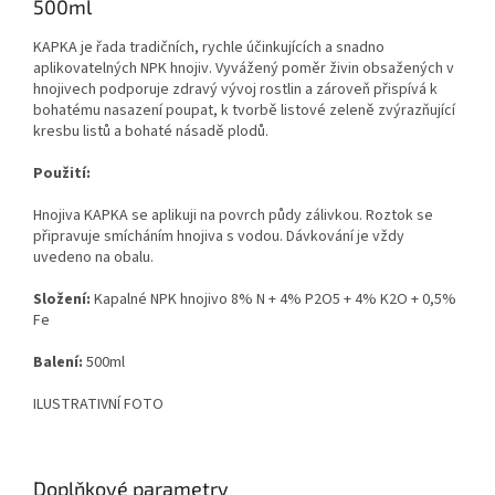
500ml
KAPKA je řada tradičních, rychle účinkujících a snadno
aplikovatelných NPK hnojiv. Vyvážený poměr živin obsažených v
hnojivech podporuje zdravý vývoj rostlin a zároveň přispívá k
bohatému nasazení poupat, k tvorbě listové zeleně zvýrazňující
kresbu listů a bohaté násadě plodů.
Použití:
Hnojiva KAPKA se aplikuji na povrch půdy zálivkou. Roztok se
připravuje smícháním hnojiva s vodou. Dávkování je vždy
uvedeno na obalu.
Složení:
Kapalné NPK hnojivo 8% N + 4% P2O5 + 4% K2O + 0,5%
Fe
Balení:
500ml
ILUSTRATIVNÍ FOTO
Doplňkové parametry