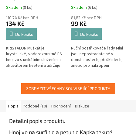
Skladem
(8 ks)
Skladem
(6 ks)
110,74 Kč bez DPH
81,82 Kč bez DPH
134 Kč
99 Kč
Do košíku
Do košíku
KRISTALON Muškát je
Ruční postřikovače řady Mini
krystalické, vodorozpustné ES
jsou nepostradatelné v
hnojivo s unikátním složením a
domácnostech, při úklidech,
aktivátorem kvetení a udržuje
anebo pro nakropení
rostliny stále v intenzívním
pokojových a balkónových
růstu, se silnými a...
rostlin. Pravidelný rozstřik a
jeho regulace na...
ZOBRAZIT VŠECHNY SOUVISEJÍCÍ PRODUKTY
Popis
Podobné (10)
Hodnocení
Diskuze
Detailní popis produktu
Hnojivo na surfinie a petunie Kapka tekuté