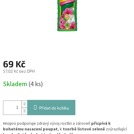
69 Kč
57,02 Kč bez DPH
Měrná
Skladem
(4 ks)
cena:
Přidat do košíku
Hnojivo podporuje zdravý vývoj rostlin a zároveň
přispívá k
bohatému nasazení poupat
, k
tvorbě listové zeleně
zvýrazňující