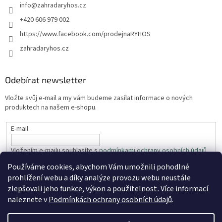
info
@
zahradaryhos.cz
+420 606 979 002
https://www.facebook.com/prodejnaRYHOS
zahradaryhos.cz
Odebírat newsletter
Vložte svůj e-mail a my vám budeme zasílat informace o nových
produktech na našem e-shopu.
E-mail
Vložením e-mailu souhlasíte s
podmínkami ochrany osobních údajů
Používáme cookies, abychom Vám umožnili pohodlné
PŘIHLÁSIT SE
prohlížení webu a díky analýze provozu webu neustále
zlepšovali jeho funkce, výkon a použitelnost
.
Více informací
naleznete v
Podmínkách ochrany osobních údajů
.
Vytvořil Shoptet