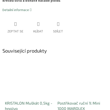
kresbu listů a bohaté násadě plodů
.
Detailní informace
ZEPTAT SE
HLÍDAT
SDÍLET
Související produkty
KRISTALON Muškát 0,5kg -
Postřikovač ruční 1l Mini
hnojivo
1000 MAROLEX