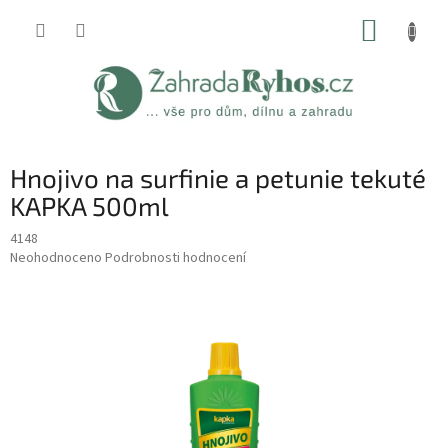
Přejít
NÁKUP
na
obsah
KOŠÍK
Hnojivo na surfinie a petunie tekuté
KAPKA 500ml
4148
Průměrné
Neohodnoceno
Podrobnosti hodnocení
hodnocení
produktu
je
0,0
z
5
hvězdiček.