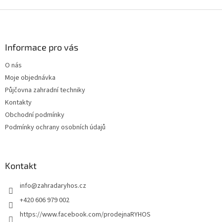
Z
á
p
a
Informace pro vás
t
O nás
í
Moje objednávka
Půjčovna zahradní techniky
Kontakty
Obchodní podmínky
Podmínky ochrany osobních údajů
Kontakt
info
@
zahradaryhos.cz
+420 606 979 002
https://www.facebook.com/prodejnaRYHOS