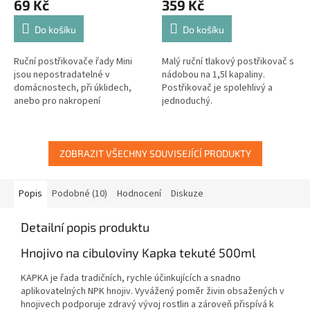
69 Kč
359 Kč
Do košíku
Do košíku
Ruční postřikovače řady Mini
Malý ruční tlakový postřikovač s
jsou nepostradatelné v
nádobou na 1,5l kapaliny.
domácnostech, při úklidech,
Postřikovač je spolehlivý a
anebo pro nakropení
jednoduchý.
pokojových a balkónových
rostlin. Pravidelný rozstřik a
jeho regulace na...
ZOBRAZIT VŠECHNY SOUVISEJÍCÍ PRODUKTY
Popis
Podobné (10)
Hodnocení
Diskuze
Detailní popis produktu
Hnojivo na cibuloviny Kapka tekuté 500ml
KAPKA je řada tradičních, rychle účinkujících a snadno
aplikovatelných NPK hnojiv. Vyvážený poměr živin obsažených v
hnojivech podporuje zdravý vývoj rostlin a zároveň přispívá k