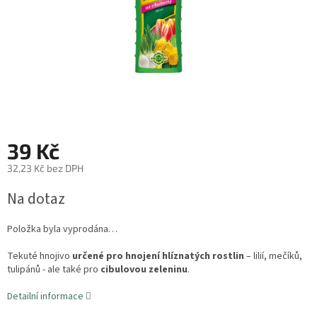
39 Kč
32,23 Kč bez DPH
Měrná
Na dotaz
cena:
Položka byla vyprodána…
Tekuté hnojivo
určené pro hnojení hlíznatých rostlin
– lilií, mečíků,
tulipánů - ale také pro
cibulovou zeleninu
.
Detailní informace