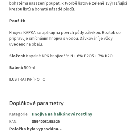
bohatému nasazení poupat, k tvorbě listové zeleně zvýrazňující
kresbu listů a bohaté násadě plodů.
Použití:
Hnojiva KAPKA se aplikuji na povrch půdy zálivkou. Roztok se
připravuje smícháním hnojiva s vodou. Dávkování je vždy
uvedeno na obalu.
Složení:
Kapalné NPK hnojivo5% N + 6% P2O5 + 7% K2O
Balení:
500ml
ILUSTRATIVNÍ FOTO
Doplňkové parametry
Kategorie
:
Hnojiva na balkónové rostliny
EAN
:
8594003195525
Položka byla vyprodána…