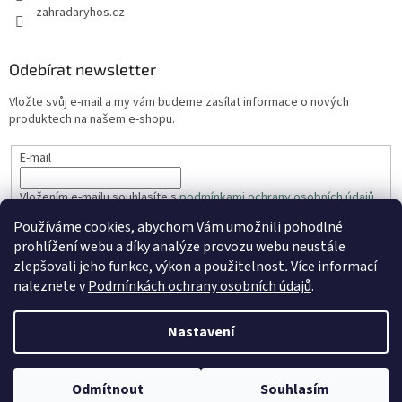
zahradaryhos.cz
Odebírat newsletter
Vložte svůj e-mail a my vám budeme zasílat informace o nových
produktech na našem e-shopu.
E-mail
Vložením e-mailu souhlasíte s
podmínkami ochrany osobních údajů
Používáme cookies, abychom Vám umožnili pohodlné
PŘIHLÁSIT SE
prohlížení webu a díky analýze provozu webu neustále
zlepšovali jeho funkce, výkon a použitelnost
.
Více informací
naleznete v
Podmínkách ochrany osobních údajů
.
Vytvořil Shoptet
Nastavení
Copyright 2026
ZahradaRyhos.cz
. Všechna práva vyhrazena.
Odmítnout
Souhlasím
Upravit nastavení cookies