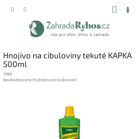
Přejít
NÁKUP
na
obsah
KOŠÍK
Hnojivo na cibuloviny tekuté KAPKA
500ml
2969
Průměrné
Neohodnoceno
Podrobnosti hodnocení
hodnocení
produktu
je
0,0
z
5
hvězdiček.