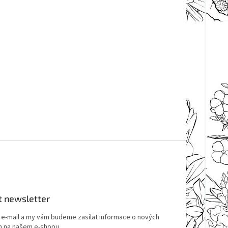
t newsletter
j e-mail a my vám budeme zasílat informace o nových
 na našem e-shopu.