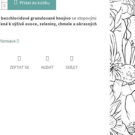
Přidat do košíku
e
bezchloridové granulované hnojivo
se stopovými
čené k výživě ovoce, zeleniny, chmele a okrasných
informace
ZEPTAT SE
HLÍDAT
SDÍLET