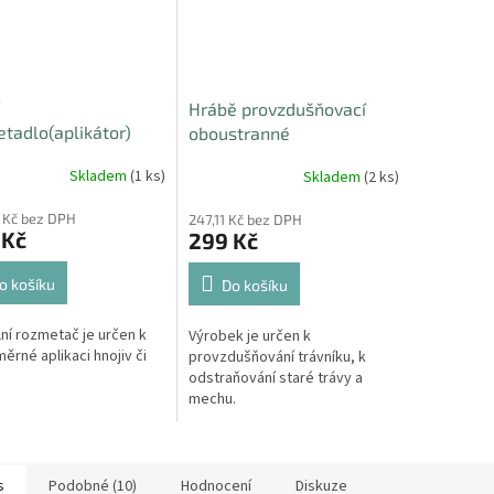
Hrábě provzdušňovací
tadlo(aplikátor)
oboustranné
v a travního osení
Skladem
(1 ks)
Skladem
(2 ks)
 Kč bez DPH
247,11 Kč bez DPH
 Kč
299 Kč
o košíku
Do košíku
ní rozmetač je určen k
Výrobek je určen k
ěrné aplikaci hnojiv či
provzdušňování trávníku, k
odstraňování staré trávy a
mechu.
s
Podobné (10)
Hodnocení
Diskuze