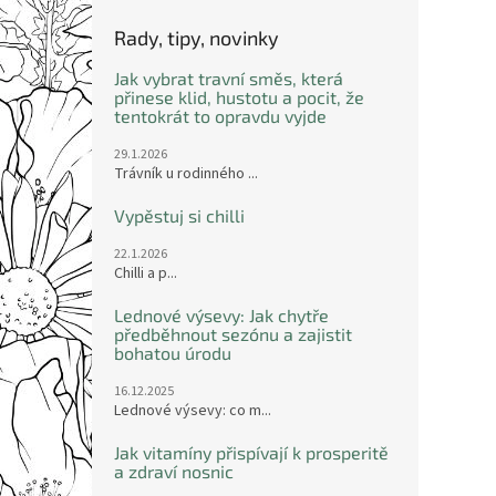
Rady, tipy, novinky
Jak vybrat travní směs, která
přinese klid, hustotu a pocit, že
tentokrát to opravdu vyjde
29.1.2026
Trávník u rodinného ...
Vypěstuj si chilli
22.1.2026
Chilli a p...
Lednové výsevy: Jak chytře
předběhnout sezónu a zajistit
bohatou úrodu
16.12.2025
Lednové výsevy: co m...
Jak vitamíny přispívají k prosperitě
a zdraví nosnic