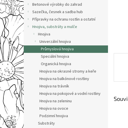
n
Betonové výrobky do zahrad
e
Sazečka, česnek a sadba hub
l
Přípravky na ochranu rostlin a ostatní
Hnojiva, substráty a mulče
Hnojiva
Univerzální hnojiva
Průmyslová hnojiva
Speciální hnojiva
Organická hnojiva
Hnojiva na okrasné stromy a keře
Hnojiva na balkónové rostliny
Hnojiva na trávník
Hnojiva na pokojové a vodní rostliny
Souvi
Hnojiva na zeleninu
Hnojiva na ovoce
Podzimní hnojiva
Substráty