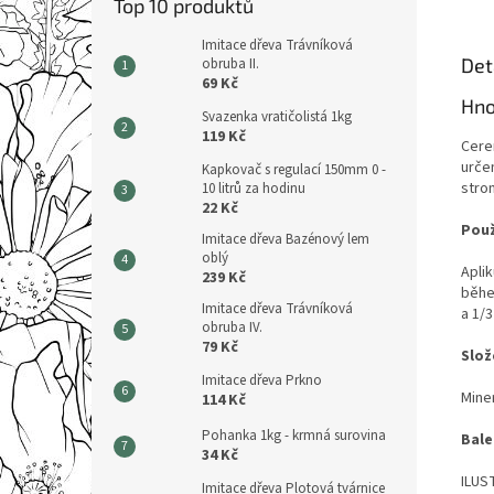
Top 10 produktů
Imitace dřeva Trávníková
Det
obruba II.
69 Kč
Hno
Svazenka vratičolistá 1kg
119 Kč
Cere
urče
Kapkovač s regulací 150mm 0 -
stro
10 litrů za hodinu
22 Kč
Použ
Imitace dřeva Bazénový lem
oblý
Aplik
239 Kč
běhe
Imitace dřeva Trávníková
a 1/
obruba IV.
79 Kč
Slož
Imitace dřeva Prkno
Mine
114 Kč
Pohanka 1kg - krmná surovina
Bale
34 Kč
ILUS
Imitace dřeva Plotová tvárnice