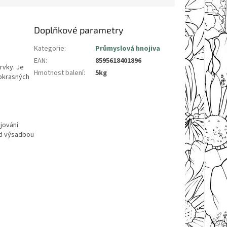
Doplňkové parametry
Kategorie
:
Průmyslová hnojiva
EAN
:
8595618401896
rvky. Je
Hmotnost balení
:
5kg
 okrasných
ojování
ed výsadbou