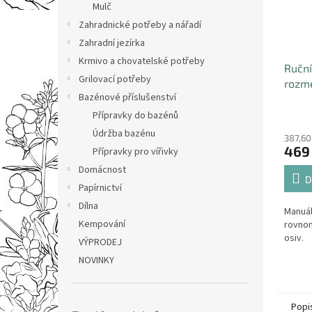
Mulč
Zahradnické potřeby a nářadí
Zahradní jezírka
Krmivo a chovatelské potřeby
Ruční
Grilovací potřeby
rozme
Bazénové příslušenství
hnoji
2,7l
Přípravky do bazénů
Údržba bazénu
387,60
469
Přípravky pro vířivky
Domácnost
D
Papírnictví
Dílna
Manuál
Kempování
rovnom
osiv.
VÝPRODEJ
NOVINKY
Popi