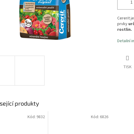
Cererit j
prvky
ur
rostlin.
Detailní 
TISK
sející produkty
Kód:
9832
Kód:
6826