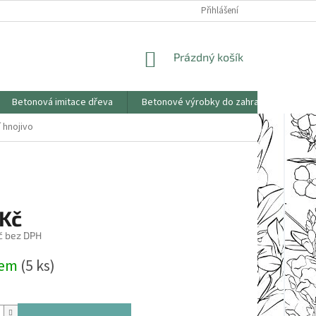
KONTAKTY
OBCHODNÍ PODMÍNKY
PODMÍNKY OCHRANY OSOBNÍCH
Přihlášení
NÁKUPNÍ
Prázdný košík
KOŠÍK
Betonová imitace dřeva
Betonové výrobky do zahrad
Saze
 hnojivo
 Kč
č bez DPH
dem
(5 ks)