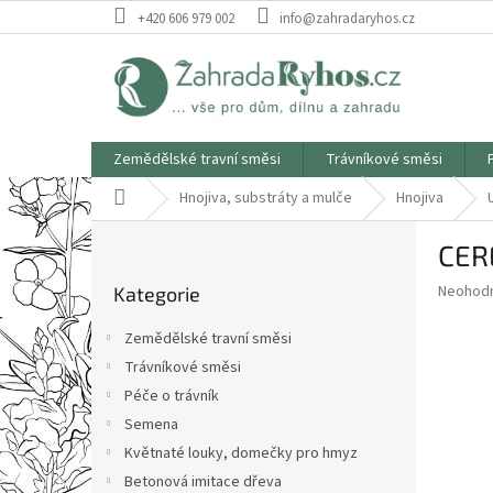
Přejít
+420 606 979 002
info@zahradaryhos.cz
na
obsah
Zemědělské travní směsi
Trávníkové směsi
Domů
Hnojiva, substráty a mulče
Hnojiva
P
CERE
o
Přeskočit
s
Průměr
Neohod
Kategorie
kategorie
t
hodnoce
r
produkt
Zemědělské travní směsi
a
je
Trávníkové směsi
0,0
n
z
Péče o trávník
n
5
í
Semena
hvězdič
p
Květnaté louky, domečky pro hmyz
a
Betonová imitace dřeva