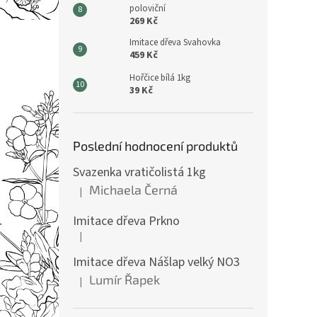
poloviční
269 Kč
Imitace dřeva Svahovka
459 Kč
Hořčice bílá 1kg
39 Kč
Poslední hodnocení produktů
Svazenka vratičolistá 1kg
Michaela Černá
|
Hodnocení produktu je 5 z 5 hvězdiček.
Imitace dřeva Prkno
|
Hodnocení produktu je 5 z 5 hvězdiček.
Imitace dřeva Nášlap velký NO3
Lumír Řapek
|
Hodnocení produktu je 5 z 5 hvězdiček.