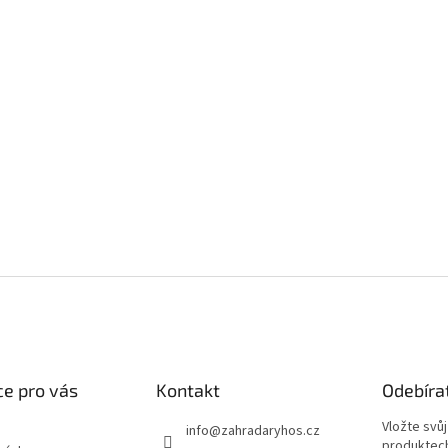
e pro vás
Kontakt
Odebíra
Vložte svů
info
@
zahradaryhos.cz
produktech