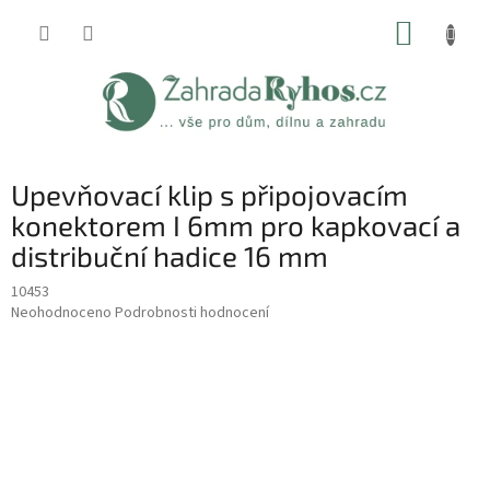
Přejít
NÁKUP
na
obsah
KOŠÍK
Upevňovací klip s připojovacím
konektorem I 6mm pro kapkovací a
distribuční hadice 16 mm
10453
Průměrné
Neohodnoceno
Podrobnosti hodnocení
hodnocení
produktu
je
0,0
z
5
hvězdiček.