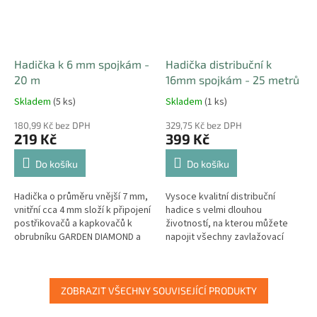
Hadička k 6 mm spojkám -
Hadička distribuční k
20 m
16mm spojkám - 25 metrů
Skladem
(5 ks)
Skladem
(1 ks)
180,99 Kč bez DPH
329,75 Kč bez DPH
219 Kč
399 Kč
Do košíku
Do košíku
Hadička o průměru vnější 7 mm,
Vysoce kvalitní distribuční
vnitřní cca 4 mm složí k připojení
hadice s velmi dlouhou
postřikovačů a kapkovačů k
životností, na kterou můžete
obrubníku GARDEN DIAMOND a
napojit všechny zavlažovací
přivádí do zavlažovacího
komponenty stejně jako na
zařízení z obrubníku vodu.
zavlažovací obrubník. Hadice
má...
ZOBRAZIT VŠECHNY SOUVISEJÍCÍ PRODUKTY