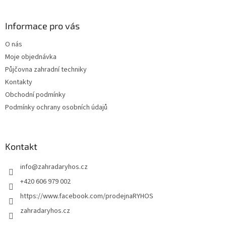
á
p
a
Informace pro vás
t
O nás
í
Moje objednávka
Půjčovna zahradní techniky
Kontakty
Obchodní podmínky
Podmínky ochrany osobních údajů
Kontakt
info
@
zahradaryhos.cz
+420 606 979 002
https://www.facebook.com/prodejnaRYHOS
zahradaryhos.cz