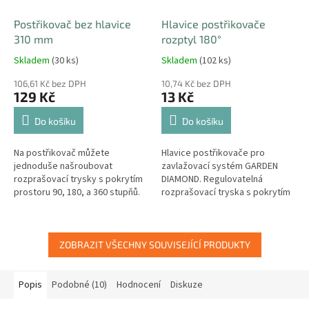
Postřikovač bez hlavice
Hlavice postřikovače
310 mm
rozptyl 180°
Skladem
(30 ks)
Skladem
(102 ks)
106,61 Kč bez DPH
10,74 Kč bez DPH
129 Kč
13 Kč
Do košíku
Do košíku
Na postřikovač můžete
Hlavice postřikovače pro
jednoduše našroubovat
zavlažovací systém GARDEN
rozprašovací trysky s pokrytím
DIAMOND. Regulovatelná
prostoru 90, 180, a 360 stupňů.
rozprašovací tryska s pokrytím
prostoru 180 stupňů.
ZOBRAZIT VŠECHNY SOUVISEJÍCÍ PRODUKTY
Popis
Podobné (10)
Hodnocení
Diskuze