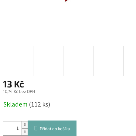
13 Kč
10,74 Kč bez DPH
Měrná
Skladem
(112 ks)
cena:
Přidat do košíku