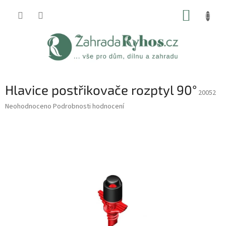
Přejít
NÁKUP
na
obsah
KOŠÍK
Hlavice postřikovače rozptyl 90°
20052
Průměrné
Neohodnoceno
Podrobnosti hodnocení
hodnocení
produktu
je
0,0
z
5
hvězdiček.