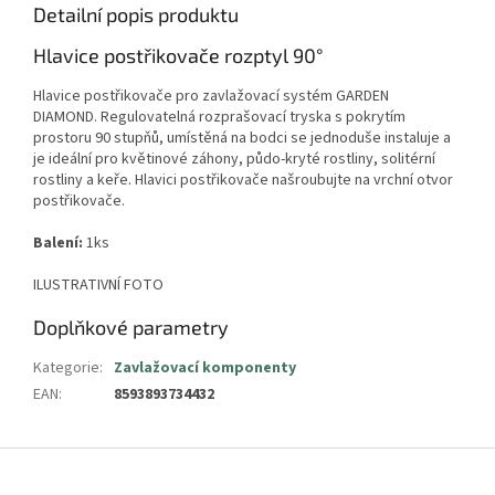
Detailní popis produktu
Hlavice postřikovače rozptyl 90°
Hlavice postřikovače pro zavlažovací systém GARDEN
DIAMOND. Regulovatelná rozprašovací tryska s pokrytím
prostoru 90 stupňů, umístěná na bodci se jednoduše instaluje a
je ideální pro květinové záhony, půdo-kryté rostliny, solitérní
rostliny a keře. Hlavici postřikovače našroubujte na vrchní otvor
postřikovače.
Balení:
1ks
ILUSTRATIVNÍ FOTO
Doplňkové parametry
Kategorie
:
Zavlažovací komponenty
EAN
:
8593893734432
Z
á