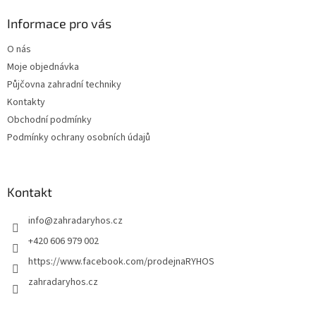
p
a
Informace pro vás
t
O nás
í
Moje objednávka
Půjčovna zahradní techniky
Kontakty
Obchodní podmínky
Podmínky ochrany osobních údajů
Kontakt
info
@
zahradaryhos.cz
+420 606 979 002
https://www.facebook.com/prodejnaRYHOS
zahradaryhos.cz