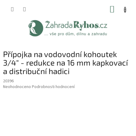
Přejít
NÁKUP
na
obsah
KOŠÍK
Přípojka na vodovodní kohoutek
3/4" - redukce na 16 mm kapkovací
a distribuční hadici
20396
Průměrné
Neohodnoceno
Podrobnosti hodnocení
hodnocení
produktu
je
0,0
z
5
hvězdiček.