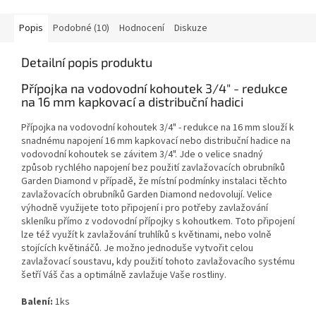
Popis
Podobné (10)
Hodnocení
Diskuze
Detailní popis produktu
Přípojka na vodovodní kohoutek 3/4" - redukce
na 16 mm kapkovací a distribuční hadici
Přípojka na vodovodní kohoutek 3/4" - redukce na 16 mm slouží k
snadnému napojení 16 mm kapkovací nebo distribuční hadice na
vodovodní kohoutek se závitem 3/4". Jde o velice snadný
způsob rychlého napojení bez použití zavlažovacích obrubníků
Garden Diamond v případě, že místní podmínky instalaci těchto
zavlažovacích obrubníků Garden Diamond nedovolují. Velice
výhodně využijete toto připojení i pro potřeby zavlažování
skleníku přímo z vodovodní přípojky s kohoutkem. Toto připojení
lze též využít k zavlažování truhlíků s květinami, nebo volně
stojících květináčů. Je možno jednoduše vytvořit celou
zavlažovací soustavu, kdy použití tohoto zavlažovacího systému
šetří Váš čas a optimálně zavlažuje Vaše rostliny.
Balení:
1ks