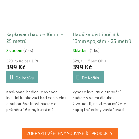
Kapkovací hadice 16mm -
Hadička distribuční k
25 metrů
16mm spojkám - 25 metrů
Skladem
(7 ks)
Skladem
(1 ks)
329,75 Kč bez DPH
329,75 Kč bez DPH
399 Kč
399 Kč
Do košíku
Do košíku
Kapkovací hadice je vysoce
Vysoce kvalitní distribuční
kvalitní kapkovací hadice s velmi
hadice s velmi dlouhou
dlouhou životnost hadice o
životností, na kterou můžete
průměru 16 mm, která má
napojit všechny zavlažovací
každých 33 cm kapkovač o
komponenty stejně jako na
průtoku 2 litry za hodinu.
zavlažovací obrubník. Hadice
má...
ZOBRAZIT VŠECHNY SOUVISEJÍCÍ PRODUKTY