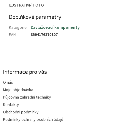
ILUSTRATIVNÍ FOTO
Doplňkové parametry
Kategorie
:
Zavlažovací komponenty
EAN
:
8594176170107
Z
á
p
a
Informace pro vás
t
O nás
í
Moje objednávka
Půjčovna zahradní techniky
Kontakty
Obchodní podmínky
Podmínky ochrany osobních údajů