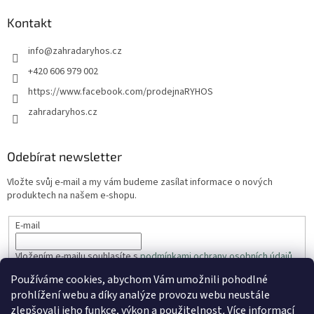
Kontakt
info
@
zahradaryhos.cz
+420 606 979 002
https://www.facebook.com/prodejnaRYHOS
zahradaryhos.cz
Odebírat newsletter
Vložte svůj e-mail a my vám budeme zasílat informace o nových
produktech na našem e-shopu.
E-mail
Vložením e-mailu souhlasíte s
podmínkami ochrany osobních údajů
Používáme cookies, abychom Vám umožnili pohodlné
PŘIHLÁSIT SE
prohlížení webu a díky analýze provozu webu neustále
zlepšovali jeho funkce, výkon a použitelnost
.
Více informací