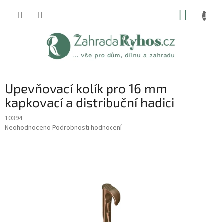
Přejít
NÁKUP
na
obsah
KOŠÍK
Upevňovací kolík pro 16 mm
kapkovací a distribuční hadici
10394
Průměrné
Neohodnoceno
Podrobnosti hodnocení
hodnocení
produktu
je
0,0
z
5
hvězdiček.