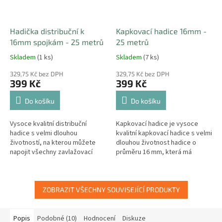
Hadička distribuční k
Kapkovací hadice 16mm -
16mm spojkám - 25 metrů
25 metrů
Skladem
(1 ks)
Skladem
(7 ks)
329,75 Kč bez DPH
329,75 Kč bez DPH
399 Kč
399 Kč
Do košíku
Do košíku
Vysoce kvalitní distribuční
Kapkovací hadice je vysoce
hadice s velmi dlouhou
kvalitní kapkovací hadice s velmi
životností, na kterou můžete
dlouhou životnost hadice o
napojit všechny zavlažovací
průměru 16 mm, která má
komponenty stejně jako na
každých 33 cm kapkovač o
zavlažovací obrubník. Hadice
průtoku 2 litry za hodinu.
má...
ZOBRAZIT VŠECHNY SOUVISEJÍCÍ PRODUKTY
Popis
Podobné (10)
Hodnocení
Diskuze