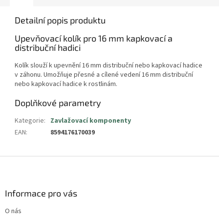
Detailní popis produktu
Upevňovací kolík pro 16 mm kapkovací a
distribuční hadici
Kolík slouží k upevnění 16 mm distribuční nebo kapkovací hadice
v záhonu. Umožňuje přesné a cílené vedení 16 mm distribuční
nebo kapkovací hadice k rostlinám.
Doplňkové parametry
Kategorie
:
Zavlažovací komponenty
EAN
:
8594176170039
Z
á
p
a
Informace pro vás
t
O nás
í