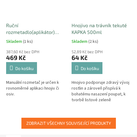
Ruční
Hnojivo na trávník tekuté
rozmetadlo(aplikátor)
KAPKA 500ml
hnojiv a travního osení 2,7l
Skladem
(1 ks)
Skladem
(2 ks)
387,60 Kč bez DPH
52,89 Kč bez DPH
469 Kč
64 Kč
Do košíku
Do košíku
Manuální rozmetač je určen k
Hnojivo podporuje zdravý vývoj
rovnoměrné aplikaci hnojiv či
rostlin a zároveň přispívá k
osiv.
bohatému nasazení poupat, k
tvorbě listové zeleně
zvýrazňující kresbu listů a
bohaté násadě plodů.
ZOBRAZIT VŠECHNY SOUVISEJÍCÍ PRODUKTY