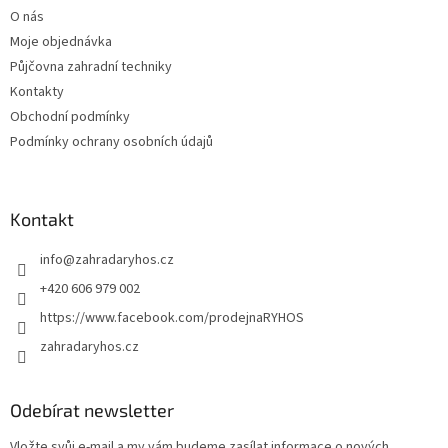
t
O nás
í
Moje objednávka
Půjčovna zahradní techniky
Kontakty
Obchodní podmínky
Podmínky ochrany osobních údajů
Kontakt
info
@
zahradaryhos.cz
+420 606 979 002
https://www.facebook.com/prodejnaRYHOS
zahradaryhos.cz
Odebírat newsletter
Vložte svůj e-mail a my vám budeme zasílat informace o nových