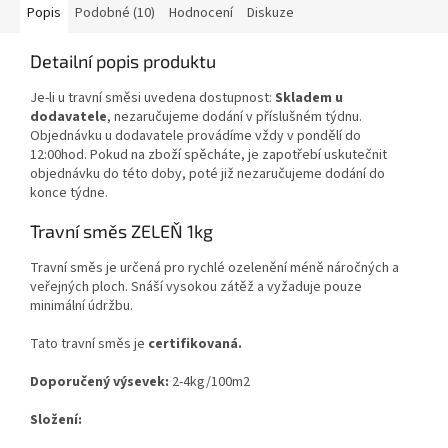
Popis
Podobné (10)
Hodnocení
Diskuze
Detailní popis produktu
Je-li u travní směsi uvedena dostupnost:
Skladem u
dodavatele
, nezaručujeme dodání v příslušném týdnu.
Objednávku u dodavatele provádíme vždy v pondělí do
12:00hod. Pokud na zboží spěcháte, je zapotřebí uskutečnit
objednávku do této doby, poté již nezaručujeme dodání do
konce týdne.
Travní směs ZELEŇ 1kg
Travní směs je určená pro rychlé ozelenění méně náročných a
veřejných ploch. Snáší vysokou zátěž a vyžaduje pouze
minimální údržbu.
Tato travní směs je
certifikovaná.
Doporučený výsevek:
2-4kg/100m2
Složení: