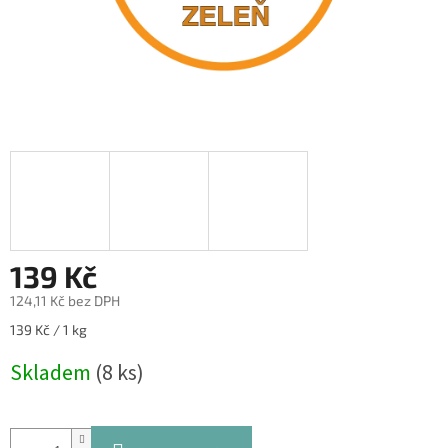
139 Kč
124,11 Kč bez DPH
Měrná
139 Kč / 1 kg
cena:
Skladem
(8 ks)