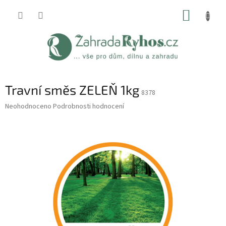
Přejít
NÁKUP
na
obsah
KOŠÍK
Travní směs ZELEŇ 1kg
8378
Průměrné
Neohodnoceno
Podrobnosti hodnocení
hodnocení
produktu
je
0,0
z
5
hvězdiček.