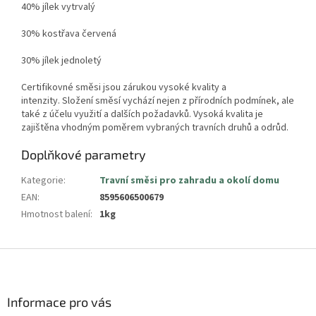
40% jílek vytrvalý
30% kostřava červená
30% jílek jednoletý
Certifikovné směsi jsou zárukou vysoké kvality a
intenzity.
Složení směsí vychází nejen z přírodních podmínek, ale
také z účelu využití a dalších požadavků. Vysoká kvalita je
zajištěna vhodným poměrem vybraných travních druhů a odrůd.
Doplňkové parametry
Kategorie
:
Travní směsi pro zahradu a okolí domu
EAN
:
8595606500679
Hmotnost balení
:
1kg
Z
á
p
a
Informace pro vás